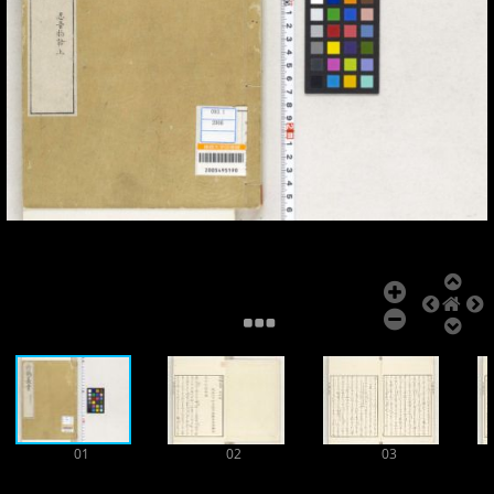
Add Item
01
02
03