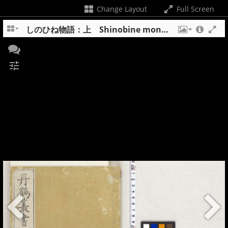
Change Layout
Full Screen
しのひね物語：上 Shinobine monogatari : jo
tune
+