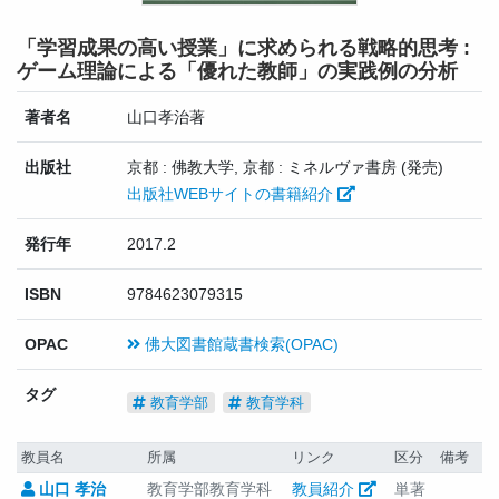
「学習成果の高い授業」に求められる戦略的思考 :
ゲーム理論による「優れた教師」の実践例の分析
著者名
山口孝治著
出版社
京都 : 佛教大学, 京都 : ミネルヴァ書房 (発売)
出版社WEBサイトの書籍紹介
発行年
2017.2
ISBN
9784623079315
OPAC
佛大図書館蔵書検索(OPAC)
タグ
教育学部
教育学科
教員名
所属
リンク
区分
備考
山口 孝治
教育学部教育学科
教員紹介
単著