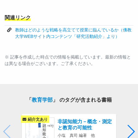
関連リンク
教師はどのような戦略を高立てて授業に臨んでいるか（佛教
大学WEBサイト内コンテンツ「研究活動紹介」より）
※ 記事を作成した時点での情報を掲載しています。最新の情報と
は異なる場合がございます。ご了承ください。
「
教育学部
」 のタグが含まれる書籍
紹介文あり
紹介
非認知能力－概念・測定
と教育の可能性
小塩 真司 編著 他