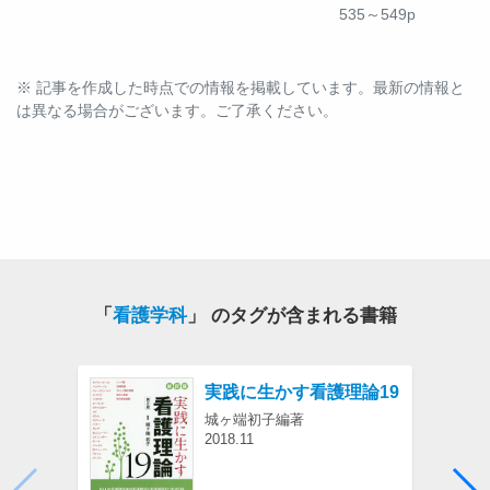
535～549p
※ 記事を作成した時点での情報を掲載しています。最新の情報と
は異なる場合がございます。ご了承ください。
「
看護学科
」 のタグが含まれる書籍
紹介
実践に生かす看護理論19
城ヶ端初子編著
2018.11