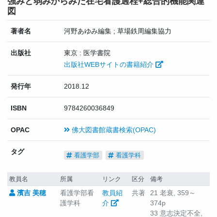
強みと弱みからみた在宅看護過程+総合的機能関連
図
著者名
河野あゆみ編集 ; 草場鉄周編集協力
出版社
東京 : 医学書院
出版社WEBサイトの書籍紹介
発行年
2018.12
ISBN
9784260036849
OPAC
佛大図書館蔵書検索(OPAC)
タグ
看護学部
看護学科
教員名
所属
リンク
区分
備考
濱吉 美穂
看護学部看
教員紹
共著
21 老衰, 359～
護学科
介
374p
33 意志決定不全,