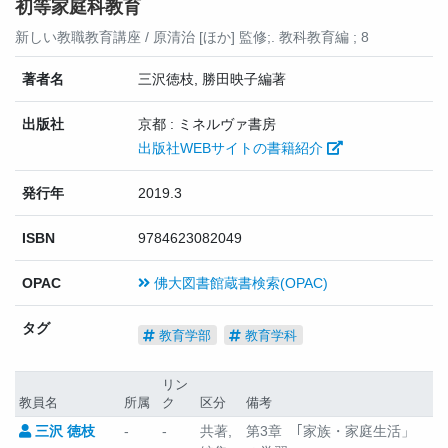
初等家庭科教育
新しい教職教育講座 / 原清治 [ほか] 監修;. 教科教育編 ; 8
著者名
三沢徳枝, 勝田映子編著
出版社
京都 : ミネルヴァ書房
出版社WEBサイトの書籍紹介
発行年
2019.3
ISBN
9784623082049
OPAC
佛大図書館蔵書検索(OPAC)
タグ
教育学部
教育学科
リン
教員名
所属
ク
区分
備考
三沢 徳枝
-
-
共著,
第3章 ｢家族・家庭生活」