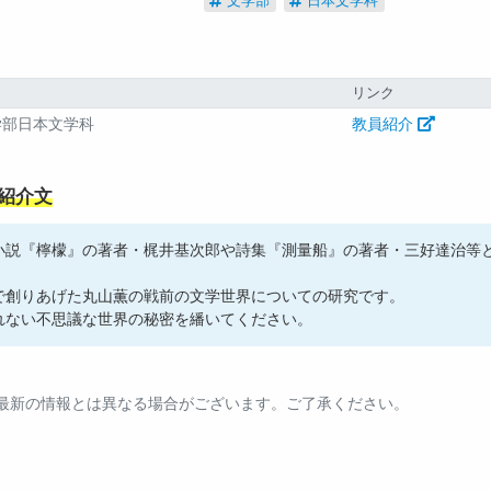
文学部
日本文学科
属
リンク
学部日本文学科
教員紹介
紹介文
小説『檸檬』の著者・梶井基次郎や詩集『測量船』の著者・三好達治等
で創りあげた丸山薫の戦前の文学世界についての研究です。
れない不思議な世界の秘密を繙いてください。
。最新の情報とは異なる場合がございます。ご了承ください。