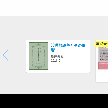
紹介
没理想論争とその影
響
坂井健著
2016.2