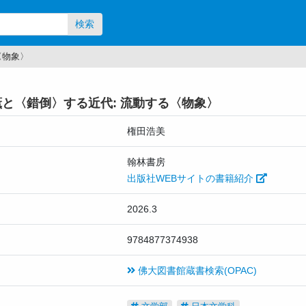
検索
〈物象〉
と〈錯倒〉する近代: 流動する〈物象〉
権田浩美
翰林書房
出版社WEBサイトの書籍紹介
2026.3
9784877374938
佛大図書館蔵書検索(OPAC)