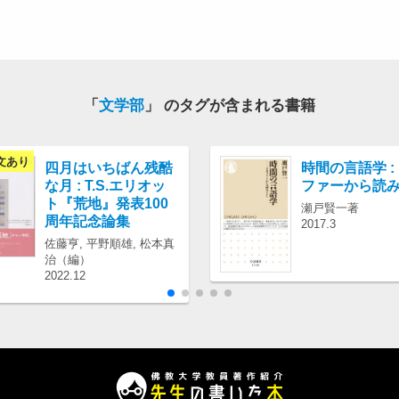
「
文学部
」 のタグが含まれる書籍
文あり
四月はいちばん残酷
時間の言語学 :
な月 : T.S.エリオッ
ファーから読
ト『荒地』発表100
瀬戸賢一著
周年記念論集
2017.3
佐藤亨, 平野順雄, 松本真
治（編）
2022.12