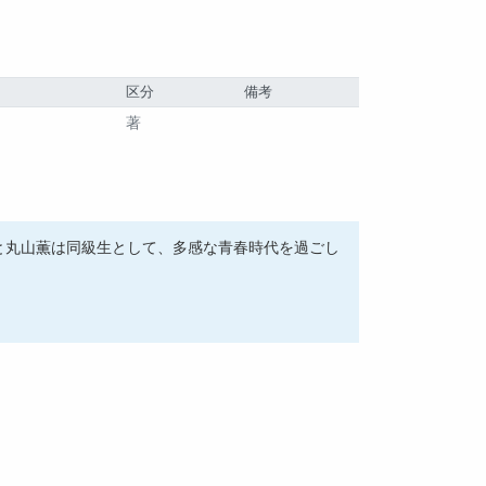
区分
備考
著
と丸山薫は同級生として、多感な青春時代を過ごし