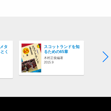
紹介文あり
 メタ
スコットランドを知
みとく
るための65章
木村正俊編著
2015.9