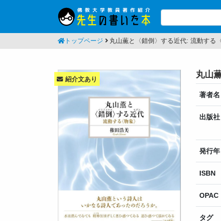
トップページ
丸山薫と〈錯倒〉する近代: 流動する
丸山薫
紹介文あり
著者名
出版社
発行年
ISBN
OPAC
タグ