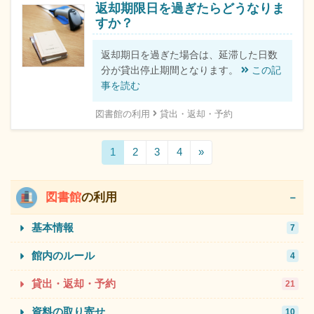
返却期限日を過ぎたらどうなりま
すか？
返却期日を過ぎた場合は、延滞した日数
分が貸出停止期間となります。
この記
事を読む
図書館の利用
貸出・返却・予約
1
2
3
4
»
図書館
の利用
基本情報
7
館内のルール
4
貸出・返却・予約
21
資料の取り寄せ
10