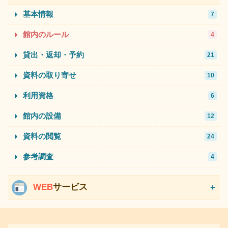
基本情報
7
館内のルール
4
貸出・返却・予約
21
資料の取り寄せ
10
利用資格
6
館内の設備
12
資料の閲覧
24
参考調査
4
WEB
サービス