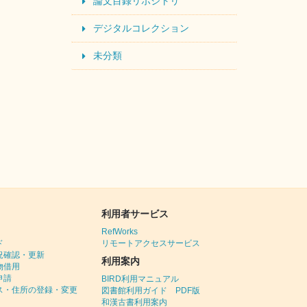
論文目録リポジトリ
デジタルコレクション
未分類
利用者サービス
RefWorks
ド
リモートアクセスサービス
況確認・更新
利用案内
物借用
申請
BIRD利用マニュアル
ス・住所の登録・変更
図書館利用ガイド PDF版
和漢古書利用案内