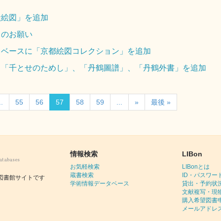
状絵図」を追加
てのお願い
タベースに「京都絵図コレクション」を追加
、「千とせのためし」、「丹鶴圖譜」、「丹鶴外書」を追加
..
55
56
57
58
59
...
»
最後 »
情報検索
LIBon
Databases
お気軽検索
LIBonとは
蔵書検索
ID・パスワー
図書館サイトです
学術情報データベース
貸出・予約状
文献複写・現
購入希望図書
メールアドレ