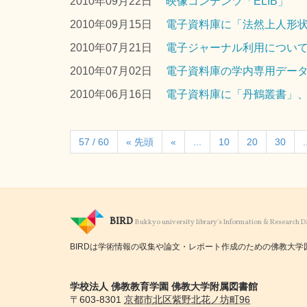
2010年09月22日
映像コンテンツ「ELIB」
2010年09月15日
電子資料庫に「法然上人形
2010年07月21日
電子ジャーナル利用につい
2010年07月02日
電子資料庫の学内専用デー
2010年06月16日
電子資料庫に「丹鶴叢書」
57 / 60
« 先頭
«
...
10
20
30
.
BIRD
Bukkyo university library's Information & Research 
BIRDは学術情報の収集や論文・レポート作成のための佛教大学
学校法人 佛教教育学園 佛教大学附属図書館
〒603-8301
京都市
北区紫野北花ノ坊町96