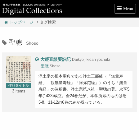
Menu
トップページ
タグ検索
聖聰
Shoso
大經直談要註記
Daikyo jikidan yochuki
聖聰
Shoso
浄土宗の根本聖典である浄土三部経（「無量寿
経」「観無量寿経」「阿弥陀経」）のうち「無量
作品タイトル
寿経」の注釈書。浄土宗第八祖・聖聰の著。永享5
3 items
年(1433)成立。全24巻だが、本学所蔵のものは巻
5-8、11-12の6巻のみが残っている。