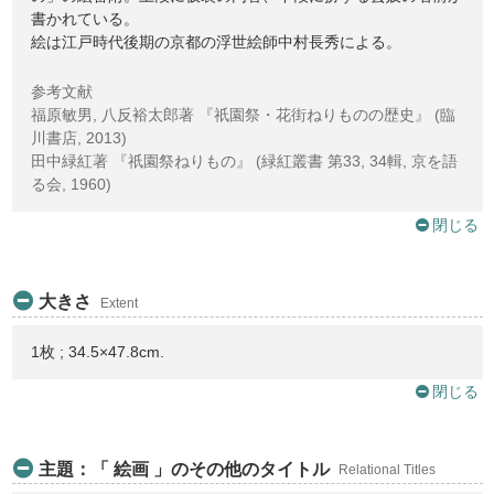
書かれている。
絵は江戸時代後期の京都の浮世絵師中村長秀による。
参考文献
福原敏男, 八反裕太郎著 『祇園祭・花街ねりものの歴史』 (臨
川書店, 2013)
田中緑紅著 『祇園祭ねりもの』 (緑紅叢書 第33, 34輯, 京を語
る会, 1960)
閉じる
大きさ
Extent
1枚 ; 34.5×47.8cm.
閉じる
主題：「 絵画 」のその他のタイトル
Relational Titles