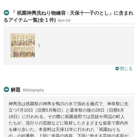
「 祇園神輿洗ねり物繪容 : 天保十一子のとし」に含まれ
るアイテム一覧(全 1 件)
Item list
1
閉じる
解題
Bibliography
神輿洗は祇園祭の神輿を鴨川の水で清める儀式で、神幸祭に先
立つ7月10日（旧暦5月晦日）と還幸祭の後の28日（旧暦6月
18日）に行われる。その際に祇園遊郭では芸妓や周辺の町人
たちが、流行りの芸能などに取材したさまざまな仮装で廓内外
を練り歩いた。本資料は天保11年に行われた「祇園ねりも
の」の絵番附。上段に仮装の内容、下段に扮する芸妓の名前が