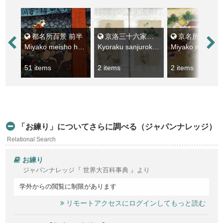
都名所百景 前半
京洛三十六家山水花鳥人物図貼交屏風
京名所
Miyako meisho hyakkei zenhan
Kyoraku sanjurokke sansui kacho jimbutsuzu harimaze byobu
Miyako meisho
51 items
2 items
2 items
「お練り」についてさらに調べる（ジャパンナレッジ）
Relational Search
お練り
ジャパンナレッジ『 世界大百科事典 』より
学外からの閲覧に制限があります
リモートアクセスにログインしてもっと読む