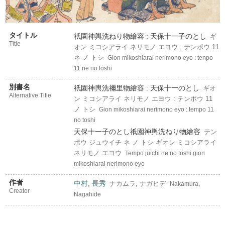
タイトル
祇園神輿洗ねり物繪容 : 天保十一子のとし
ギ
Title
オン ミコシアライ ネリモノ エヨウ : テンポウ 11
ネ ノ トシ
Gion mikoshiarai nerimono eyo : tenpo
11 ne no toshi
別書名
祇園神輿洗禰里物繪容 : 天保十一のとし
ギオ
Alternative Title
ン ミコシアライ ネリモノ エヨウ : テンポウ 11
ノ トシ
Gion mikoshiarai nerimono eyo : tempo 11
no toshi
天保十一子のとし祇園神輿洗ねり物繪容
テン
ポウ ジュウイチ ネ ノ トシ ギオン ミコシアライ
ネリモノ エヨウ
Tempo juichi ne no toshi gion
mikoshiarai nerimono eyo
作者
中村, 長秀
ナカムラ, ナガヒデ
Nakamura,
Creator
Nagahide