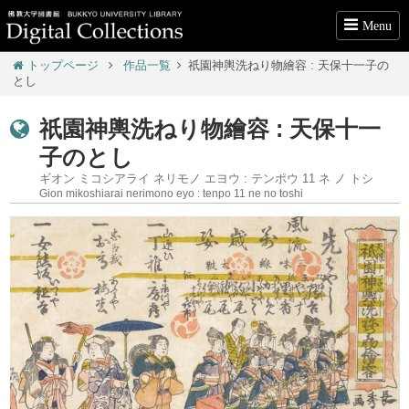
Menu
トップページ
作品一覧
祇園神輿洗ねり物繪容 : 天保十一子の
とし
祇園神輿洗ねり物繪容 : 天保十一
子のとし
ギオン ミコシアライ ネリモノ エヨウ : テンポウ 11 ネ ノ トシ
Gion mikoshiarai nerimono eyo : tenpo 11 ne no toshi