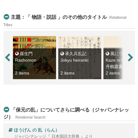
主題：「 物語・説話 」のその他のタイトル
Relational
Titles
羅生門
承久兵乱記
風につれなき物語
Rashomon
Jokyu heiranki
丹鶴叢書：丁未
2 items
2 items
2 items
「保元の乱」についてさらに調べる（ジャパンナレッ
ジ）
Relational Search
ほうげん の 乱（らん）
ジャパンナレッジ『 日本国語大辞典 』より