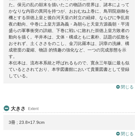
た。保元の乱の顛末を描いたこの物語の世界は、諸本によって
かなりな内容の異同を持つが、おおむね上巻に、鳥羽院崩御を
機とする崇徳上皇と後白河天皇の対立の経緯、ならびに争乱前
夜の動向、中巻に上皇方源為義・為朝らと天皇方源義朝・平清
盛らの軍事衝突の詳細、下巻に戦いに敗れた崇徳上皇方敗者の
動向を描く。半井本は、文体・構成ともに素朴、話題の拡散を
おそれず、土くささをのこし、金刀比羅本は、詞章の洗練、構
成密度の凝縮、物語 的情趣の強化など、一つの完成形態を示
す。
本伝本は、流布本系統と呼ばれるもので、寛永三年版に最も似
ているとされており、本学図書館において貴重図書として登録
している。
閉じる
大きさ
Extent
3冊 ; 23.8×17.9cm
閉じる