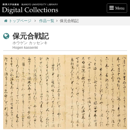
Menu
トップページ
作品一覧
保元合戦記
保元合戦記
ホウゲン カッセンキ
Hogen kassenki