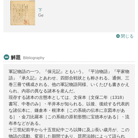
下
Ge
閉じる
解題
Bibliography
軍記物語の一つ。『保元記』ともいう。『平治物語』『平家物
語』『承久記』とあわせ、四部合戦状とも称される。通例、三
巻三冊で構成される。他の軍記物語同様、いくたびも書きかえ
られ、内容の異なる諸本を産んだ。
現存する諸本の古態本としては、文保本［文保二年（1318）
書写、中巻のみ］・半井本が知られる。以後、後続する代表的
な諸伝本に、鎌倉本・根津本［この系統の伝本に京図本があ
る］・金刀比羅本［この系統の原初形態に宝徳本がある］・流
布本などがある。
十三世紀前半から十五世紀中ごろ以降に及ぶ長い歳月が、この
物語の流動、変容した期間であり、琵琶法師によって語られ