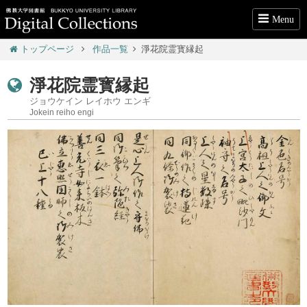
Menu
トップページ
作品一覧
淨花院霊寳縁起
淨花院霊寳縁起
ジョウケイン レイホウ エンギ
Jokein reiho engi