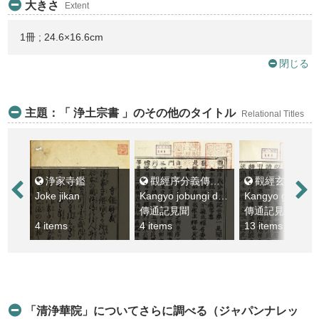
大きさ
Extent
1冊 ; 24.6×16.6cm
閉じる
主題：「 浄土宗書 」のその他のタイトル
Relational Titles
浄家寺鑑
觀經序分義傳通記見聞
觀經玄義分傳通記見聞
Joke jikan
Kangyo jobungi denzuki kemmon
傳通記見聞
傳通記見聞
4 items
4 items
13 items
「清浄華院」についてさらに調べる（ジャパンナレッ