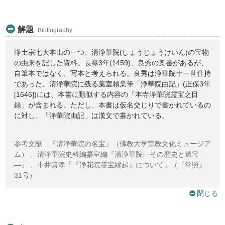
解題
Bibliography
浄土宗七大本山の一つ、清浄華院(しょうじょうけいん)の宝物
の由来を記した資料。長禄3年(1459)、良秀の奥書があるが、
自筆本ではなく、写本と考えられる。良秀は浄華院十一世住持
であった。清浄華院に残る葉室頼業筆「浄華院由記」(正保3年
[1646])には、本書に類似する内容の「本寺浄華院霊宝之目
録」が含まれる。ただし、本書は仮名交じりで書かれているの
に対し、「浄華院由記」は漢文で書かれている。
参考文献 『清浄華院の名宝』（佛教大学宗教文化ミュージア
ム） 、清浄華院史料編纂室編『清浄華院―その歴史と遺宝
―』 、中井真孝「『浄花院霊宝縁起』について」（『常照』
31号）
閉じる