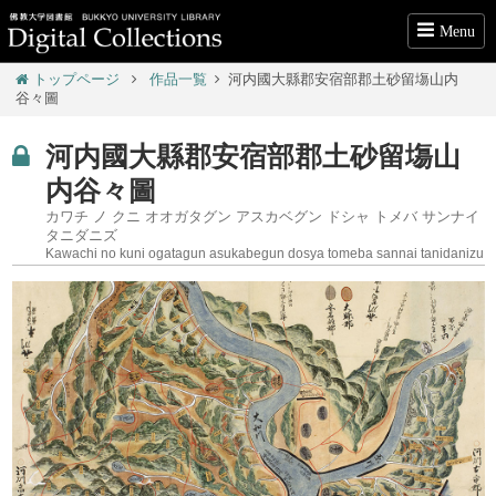
Menu
トップページ
作品一覧
河内國大縣郡安宿部郡土砂留塲山内
谷々圖
河内國大縣郡安宿部郡土砂留塲山
内谷々圖
カワチ ノ クニ オオガタグン アスカベグン ドシャ トメバ サンナイ
タニダニズ
Kawachi no kuni ogatagun asukabegun dosya tomeba sannai tanidanizu