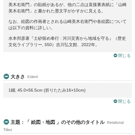
美木右衛門」の貼紙があるが、他の二点は直接裏表紙に「山崎
美木右衛門」と書かれた墨文字がかすかに見える。
なお、絵図の作画者とされる山崎美木右衛門や各絵図について
は以下の資料に詳しい。
水本邦彦著『土砂留め奉行 : 河川災害から地域を守る』（歴史
文化ライブラリー, 550）吉川弘文館、2022年。
閉じる
大きさ
Extent
1鋪; 45.0×56.5cm (折りたたみ16×10cm)
閉じる
主題：「 絵図・地図 」のその他のタイトル
Relational
Titles