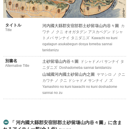
タイトル
河内國大縣郡安宿部郡土砂留塲山内谷々圖
カ
Title
ワチ ノ クニ オオガタグン アスカベグン ドシャ
トメバ サンナイ タニダニズ
Kawachi no kuni
ogatagun asukabegun dosya tomeba sannai
tanidanizu
別書名
土砂留場山内谷々圖
ドシャドメバ サンナイ タ
Alternative Title
ニダニズ
Doshadomeba sannai tanidanizu
山城國河内國土砂留山内之圖
ヤマシロ ノ クニ
カワチ ノ クニ ドシャドメ サンナイ ノ ズ
Yamashiro no kuni kawachi no kuni doshadome
sannai no zu
「 河内國大縣郡安宿部郡土砂留塲山内谷々圖」に含ま