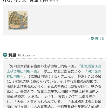
れるアイテム一覧(全 1 件)
Item list
1
閉じる
解題
Bibliography
『河内國大縣郡安宿部郡土砂留塲山内谷々圖』『
山城國近江國
土砂留塲山内谷々圖
』（以上、標題は題簽による）『
河州交野
郡山内谷々
』（標題は内題による）の三点が、柿渋引き染め楮
(こうぞ)紙の帙に納められている。それぞれ畳物の絵地図で、
表紙および裏表紙が付く。表紙の中央には題簽が貼付。帙の表
紙には、墨書きで「安政五戊午季/山城國河内國土砂留山内之
圖/山崎義志」とある。（ただし「安政」の文字は塗り消さ
れ、「天保」と書き入れられている。）『山城國近江國土砂留
塲山内谷々圖』にのみ裏表紙に「于時安政戊午年縮写之/山崎