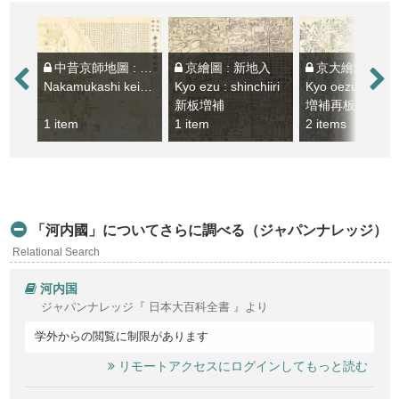
中昔京師地圖 : 皇州緒餘撰部
京繪圖 : 新地入
京大繪圖
Nakamukashi keishi chizu : koshu shoyosembu
Kyo ezu : shinchiiri
Kyo oezu
新板増補
増補再板
1 item
1 item
2 items
「河内國」についてさらに調べる（ジャパンナレッジ）
Relational Search
河内国
ジャパンナレッジ『 日本大百科全書 』より
学外からの閲覧に制限があります
リモートアクセスにログインしてもっと読む