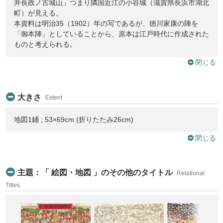
井長政ノ古城山」つまり隣国近江の小谷城（滋賀県長浜市湖北
町）が見える。
本資料は明治35（1902）年の写であるが、徳川家康の陣を
「御本陣」としていることから、原本は江戸時代に作成された
ものと考えられる。
閉じる
大きさ
Extent
地図1鋪 ; 53×69cm (折りたたみ26cm)
閉じる
主題：「 絵図・地図 」のその他のタイトル
Relational
Titles