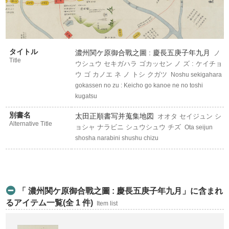
タイトル
濃州関ケ原御合戰之圖 : 慶長五庚子年九月
ノ
Title
ウシュウ セキガハラ ゴカッセン ノ ズ : ケイチョ
ウ ゴ カノエ ネ ノ トシ クガツ
Noshu sekigahara
gokassen no zu : Keicho go kanoe ne no toshi
kugatsu
別書名
太田正順書写并蒐集地図
オオタ セイジュン シ
Alternative Title
ョシャ ナラビニ シュウシュウ チズ
Ota seijun
shosha narabini shushu chizu
「 濃州関ケ原御合戰之圖 : 慶長五庚子年九月」に含まれ
るアイテム一覧(全 1 件)
Item list