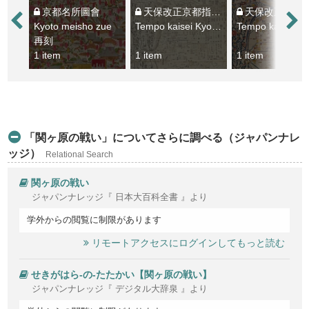
京都名所圖會
天保改正京都指掌圖
天保改正新増細見京繪圖大全 : 
Kyoto meisho zue
Tempo kaisei Kyoto shishozu
T
再刻
1 item
1 item
1 item
「関ヶ原の戦い」についてさらに調べる（ジャパンナレ
ッジ）
Relational Search
関ヶ原の戦い
ジャパンナレッジ『 日本大百科全書 』より
学外からの閲覧に制限があります
リモートアクセスにログインしてもっと読む
せきがはら‐の‐たたかい【関ヶ原の戦い】
ジャパンナレッジ『 デジタル大辞泉 』より