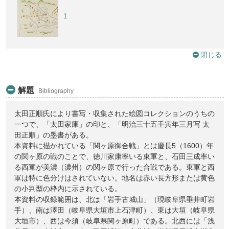
1
閉じる
解題
Bibliography
太田正順氏により書写・収集された絵図コレクションのうちの
一つで、「太田家庫」の印と、「明治三十五壬寅年三月写 太
田正順」の墨書がある。
本資料に描かれている「関ヶ原御合戦」とは慶長5（1600）年
の関ヶ原の戦のことで、徳川家康率いる東軍と、石田三成率い
る西軍が美濃（濃州）の関ヶ原で行った合戦である。東軍と西
軍は特に色分けはされていない。地名は赤い長方形または黄色
の小判型の枠内に示されている。
本資料の収録範囲は、北は「岩手古城山」（現岐阜県垂井町岩
手）、南は澤田（岐阜県大垣市上石津町）、東は大垣（岐阜県
大垣市）、西は今須（岐阜県関ヶ原町）である。北西には「浅