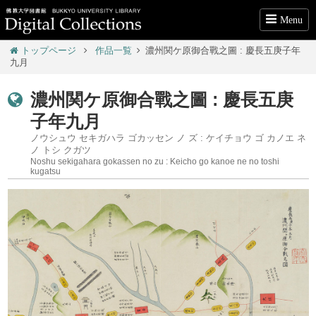
Menu
トップページ
作品一覧
濃州関ケ原御合戰之圖 : 慶長五庚子年
九月
濃州関ケ原御合戰之圖 : 慶長五庚
子年九月
ノウシュウ セキガハラ ゴカッセン ノ ズ : ケイチョウ ゴ カノエ ネ
ノ トシ クガツ
Noshu sekigahara gokassen no zu : Keicho go kanoe ne no toshi
kugatsu