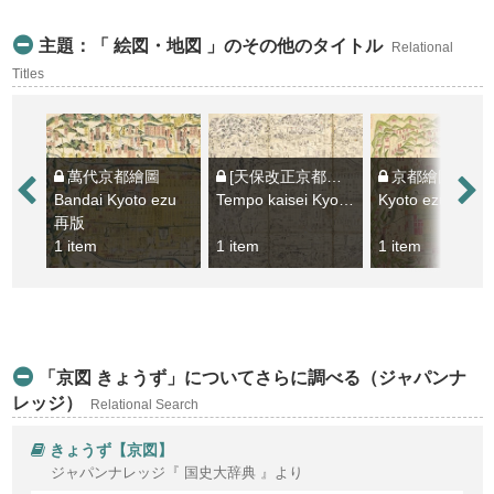
主題：「 絵図・地図 」のその他のタイトル
Relational
Titles
萬代京都繪圖
[天保改正京都指掌圖]
京都繪圖 : 全 : 附り上下京區分名
Bandai Kyoto ezu
Tempo kaisei Kyoto shishozu
再版
1 item
1 item
1 item
「京図 きょうず」についてさらに調べる（ジャパンナ
レッジ）
Relational Search
きょうず【京図】
ジャパンナレッジ『 国史大辞典 』より