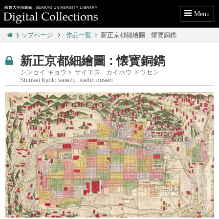
Menu
トップページ
作品一覧
新正京都細繪圖 : 懐寳銅鐫
新正京都細繪圖 : 懐寳銅鐫
シンセイ キョウト サイエズ : カイホウ ドウセン
Shinsei Kyoto saiezu : kaiho dosen