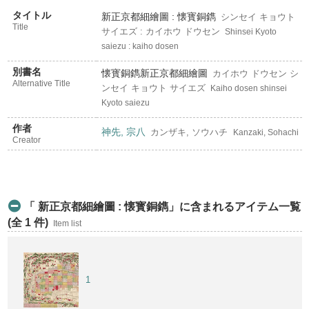
タイトル
新正京都細繪圖 : 懐寳銅鐫
シンセイ キョウト
Title
サイエズ : カイホウ ドウセン
Shinsei Kyoto
saiezu : kaiho dosen
別書名
懐寳銅鐫新正京都細繪圖
カイホウ ドウセン シ
Alternative Title
ンセイ キョウト サイエズ
Kaiho dosen shinsei
Kyoto saiezu
作者
神先, 宗八
カンザキ, ソウハチ
Kanzaki, Sohachi
Creator
「 新正京都細繪圖 : 懐寳銅鐫」に含まれるアイテム一覧
(全 1 件)
Item list
1