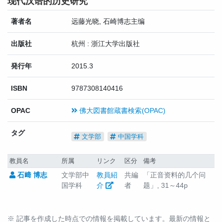
现代汉语的历史研究
著者名
远藤光晓, 石崎博志主编
出版社
杭州 : 浙江大学出版社
発行年
2015.3
ISBN
9787308140416
OPAC
佛大図書館蔵書検索(OPAC)
タグ
文学部
中国学科
教員名
所属
リンク
区分
備考
石﨑 博志
文学部中
教員紹
共編
「正音资料的几个问
国学科
介
者
题」, 31～44p
※ 記事を作成した時点での情報を掲載しています。最新の情報と