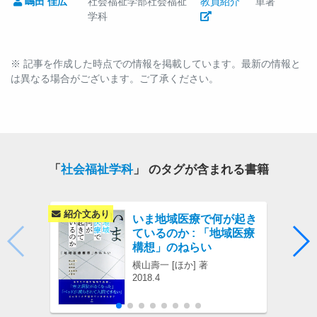
嶋田 佳広
社会福祉学部社会福祉
教員紹介
単著
学科
※ 記事を作成した時点での情報を掲載しています。最新の情報と
は異なる場合がございます。ご了承ください。
「
社会福祉学科
」 のタグが含まれる書籍
紹介文あり
紹介
いま地域医療で何が起き
ているのか : 「地域医療
構想」のねらい
横山壽一 [ほか] 著
2018.4