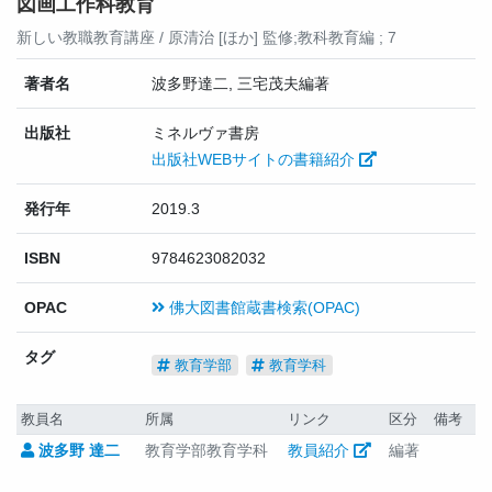
図画工作科教育
新しい教職教育講座 / 原清治 [ほか] 監修;教科教育編 ; 7
著者名
波多野達二, 三宅茂夫編著
出版社
ミネルヴァ書房
出版社WEBサイトの書籍紹介
発行年
2019.3
ISBN
9784623082032
OPAC
佛大図書館蔵書検索(OPAC)
タグ
教育学部
教育学科
教員名
所属
リンク
区分
備考
波多野 達二
教育学部教育学科
教員紹介
編著