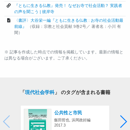
『ともに生きる仏教』発売！ なぜお寺で社会活動？ 実践者
の声を聞こう | 彼岸寺
〈書評〉大谷栄一編『ともに生きる仏教 : お寺の社会活動最
前線』
（収録：宗教と社会貢献 9巻2号／ 著者名：小川 有
閑）
※ 記事を作成した時点での情報を掲載しています。最新の情報と
は異なる場合がございます。ご了承ください。
「
現代社会学科
」 のタグが含まれる書籍
公共性と市民
飯田哲也, 浜岡政好編
2017.3