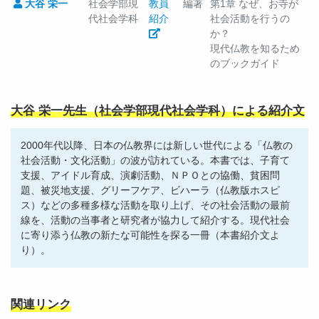
大谷 栄一
社会学部現
教員
編著
第1章 なぜ、お寺が
代社会学科
紹介
社会活動を行うの
か？
現代仏教を知るため
のブックガイド
大谷 栄一先生（社会学部現代社会学科）による紹介文
2000年代以降、日本の仏教界には新しい世代による「仏教の
社会活動・文化活動」の波が訪れている。本書では、子育て
支援、アイドル育成、演劇活動、ＮＰＯとの協働、貧困問
題、被災地支援、グリーフケア、ビハーラ（仏教版ホスピ
ス）などの多種多様な活動を取り上げ、その社会活動の最前
線を、活動の当事者と研究者が協力して紹介する。現代社会
に寄り添う仏教の新たな可能性を探る一冊（本書紹介文よ
り）。
関連リンク