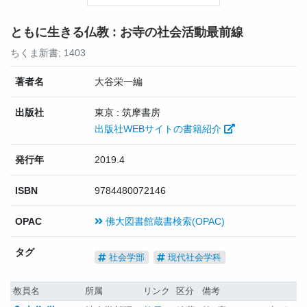
ともに生きる仏教 : お寺の社会活動最前線
ちくま新書; 1403
著者名
大谷栄一編
出版社
東京 : 筑摩書房
出版社WEBサイトの書籍紹介
発行年
2019.4
ISBN
9784480072146
OPAC
佛大図書館蔵書検索(OPAC)
タグ
社会学部
現代社会学科
教員名
所属
リンク
区分
備考