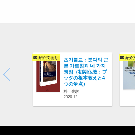
紹介文あり
紹介
초기불교：붓다의 근
본 가르침과 네 가지
쟁점（初期仏教：ブ
ッダの根本教えと4
つの争点）
朴 光駿
2020.12