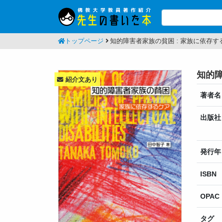
トップページ
知的障害者家族の貧困 : 家族に依存す
知的障
紹介文あり
著者名
出版社
発行年
ISBN
OPAC
タグ