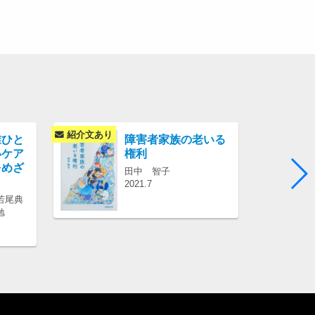
紹介文あり
紹介文あり
誰ひと
障害者家族の老いる
いケア
権利
をめざ
田中 智子
2021.7
若尾典
勉