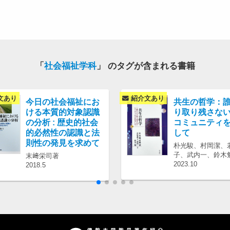
「
社会福祉学科
」 のタグが含まれる書籍
文あり
紹介文あり
今日の社会福祉にお
共生の哲学：
ける本質的対象認識
り取り残さな
の分析 : 歴史的社会
コミュニティ
的必然性の認識と法
して
則性の発見を求めて
朴光駿、村岡潔、
子、武内一、鈴木
末﨑栄司著
2023.10
2018.5