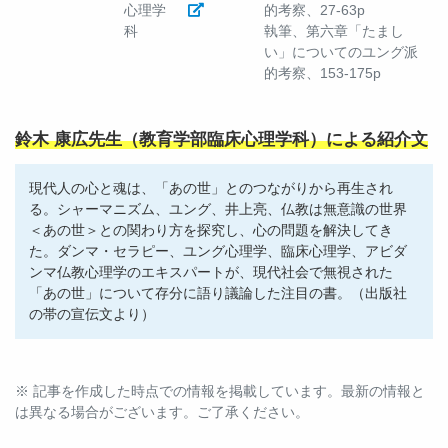
心理学
的考察、27-63p
科
執筆、第六章「たまし
い」についてのユング派
的考察、153-175p
鈴木 康広先生（教育学部臨床心理学科）による紹介文
現代人の心と魂は、「あの世」とのつながりから再生され
る。シャーマニズム、ユング、井上亮、仏教は無意識の世界
＜あの世＞との関わり方を探究し、心の問題を解決してき
た。ダンマ・セラピー、ユング心理学、臨床心理学、アビダ
ンマ仏教心理学のエキスパートが、現代社会で無視された
「あの世」について存分に語り議論した注目の書。（出版社
の帯の宣伝文より）
※ 記事を作成した時点での情報を掲載しています。最新の情報と
は異なる場合がございます。ご了承ください。