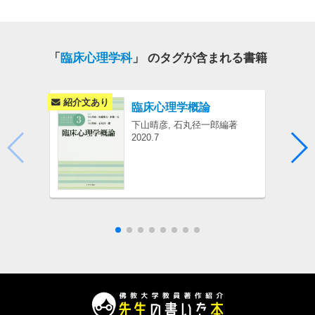
「
臨床心理学科
」 のタグが含まれる書籍
紹介文あり
紹介
臨床心理学概論
下山晴彦, 石丸径一郎編著
2020.7