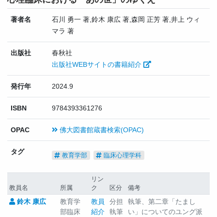
著者名
石川 勇一 著,鈴木 康広 著,森岡 正芳 著,井上 ウィ
マラ 著
出版社
春秋社
出版社WEBサイトの書籍紹介
発行年
2024.9
ISBN
9784393361276
OPAC
佛大図書館蔵書検索(OPAC)
タグ
教育学部
臨床心理学科
リン
教員名
所属
ク
区分
備考
鈴木 康広
教育学
教員
分担
執筆、第二章「たまし
部臨床
紹介
執筆
い」についてのユング派