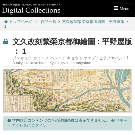
Menu
トップページ
作品一覧
文久改刻繁榮京都御繪圖 : 平野屋版
1
文久改刻繁榮京都御繪圖 : 平野屋版
： 1
ブンキュウ カイコク ハンエイ キョウト オエズ : ヒラノヤバン : 1
Bunkyu kaikoku hanei Kyoto oezu : hiranoyaban ：1
学内限定コンテンツのため詳細画像は表示できません。
リモー
トアクセスにログイン