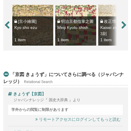
[京小繪圖]
明治京都指掌之圖
改正増補京繪圖大
Kyo sho ezu
Meiji Kyoto shisho no zu
3刻
1 item
1 item
1 item
「京図 きょうず」についてさらに調べる（ジャパンナ
レッジ）
Relational Search
きょうず【京図】
ジャパンナレッジ『 国史大辞典 』より
学外からの閲覧に制限があります
リモートアクセスにログインしてもっと読む