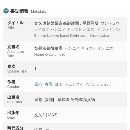
書誌情報
Metadata
タイトル
文久改刻繁榮京都御繪圖 : 平野屋版
ブンキュウ
Title
カイコク ハンエイ キョウト オエズ : ヒラノヤバン
Bunkyu kaikoku hanei Kyoto oezu : hiranoyaban
別書名
繁榮京都御繪圖
ハンエイ キョウト オン エズ
Alternative
Hanei Kyoto on ezu
Title
巻次
1
Volume Title
作者
四方, 春翠
ヨモ, シュンスイ
Yomo, Shunsui
Creator
出版者
皇都 [京都] : 翠松園 平野屋茂兵衞
Publisher
出版年
文久3 [1863]
Date
時代区分
江戸