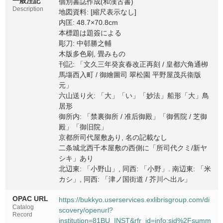
一般注記
個別書誌作成(和漢古書)
Description
地図資料: [縮尺表示なし]
内匡: 48.7×70.8cm
本標題は題簽による
彫刀: 中邨勝之輔
木版多色刷, 畳みもの
刊記: 「文久三年癸亥春改正再刻 / 皇都六角通栁
馬塲西入町 / 御繪圖司 翠松園 平野屋茂兵衞版
元」
六山送り火: 「大」「い」「妙法」船形「大」鳥
居形
御所内: 「禁裏御所 / 准后御殿」「御舊院 / 芝御
殿」「御旧院」
京都所司代屋敷あり, 名の記載なし
二条城北西千本屋敷の西側に「所司代クミ/新ヤ
シキ」あり
北辺東: 「小野山」, 同西: 「小野」. 南辺東: 「米
カシ」, 同西: 「津ノ国街道 / 芥川ヘ出ル」
OPAC URL
https://bukkyo.userservices.exlibrisgroup.com/di
Catalog
scovery/openurl?
Record
institution=81BU_INST&rfr_id=info:sid%2Fsumm