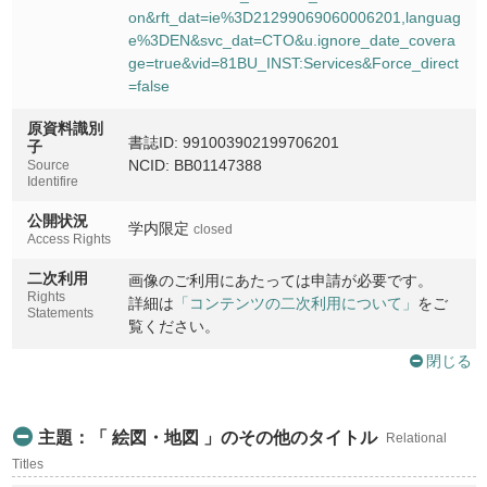
on&rft_dat=ie%3D21299069060006201,languag
e%3DEN&svc_dat=CTO&u.ignore_date_covera
ge=true&vid=81BU_INST:Services&Force_direct
=false
原資料識別
書誌ID: 991003902199706201
子
NCID: BB01147388
Source
Identifire
公開状況
学内限定
closed
Access Rights
二次利用
画像のご利用にあたっては申請が必要です。
Rights
詳細は
「コンテンツの二次利用について」
をご
Statements
覧ください。
閉じる
主題：「 絵図・地図 」のその他のタイトル
Relational
Titles