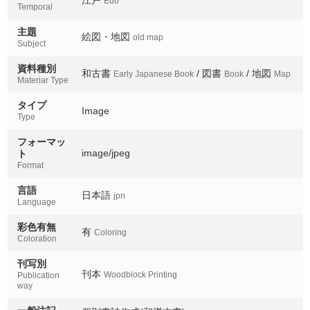
Edo
Temporal
主題
絵図・地図
old map
Subject
資料種別
和古書
/ 図書
/ 地図
Early Japanese Book
Book
Map
Materiar Type
タイプ
Image
Type
フォーマッ
image/jpeg
ト
Format
言語
日本語
jpn
Language
彩色有無
有
Coloring
Coloration
刊写別
刊本
Woodblock Printing
Publication
way