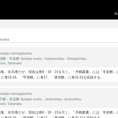
作
anaka
onjaku monogatarishu
戌帙
-
辛亥帙
Tankaku sosho：Kojutsuchitsu - Shingaichitsu
zuno, Tadanaka
集。全31巻だが、現在は巻8・18・21を欠く。「丹鶴叢書」には「辛亥帙」に巻
に巻15-16、「甲寅帙」に巻17、「庚戌帙」に巻22-31を収録する。
onjaku monogatarishu
子帙
-
癸丑帙
Tankaku sosho：Jinshichitsu - Kichuchitsu
zuno, Tadanaka
集。全31巻だが、現在は巻8・18・21を欠く。「丹鶴叢書」には「辛亥帙」に巻
に巻15-16、「甲寅帙」に巻17、「庚戌帙」に巻22-31を収録する。