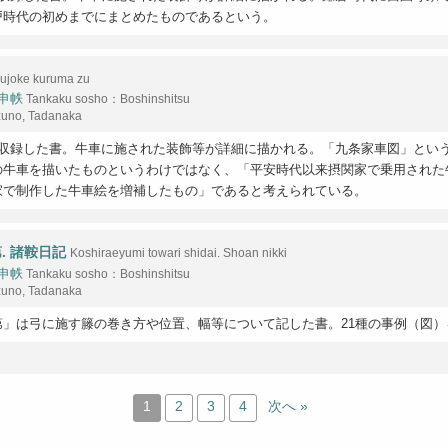
戸時代の初めまでにまとめたものであるという。
ujoke kuruma zu
申帙
Tankaku sosho：Boshinshitsu
zuno, Tadanaka
を収録した書。牛車に施された装飾等が詳細に描かれる。「九条家車図」とい
の牛車を描いたものというわけではなく、「平安時代以来摂関家で乗用された
家で制作した牛車絵を増補したもの」であると考えられている。
. 諸鞍日記
Koshiraeyumi towari shidai. Shoan nikki
申帙
Tankaku sosho：Boshinshitsu
zuno, Tadanaka
第」は弓に施す籐の巻き方や位置、幅等について記した書。21種の事例（図）
1
2
3
4
次へ »