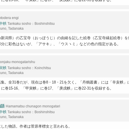
otodera engi
申帙
Tankaku sosho：Boshinshitsu
zuno, Tadanaka
の新潟県）の乙宝寺（おっぽうじ）の由緒を記した絵巻（乙宝寺縁起絵巻）を
部分に彩色はないが、「アサキ」、「ウスヽミ」などの色の指定がある。
onjaku monogatarishu
寅帙
Tankaku sosho：Koinchitsu
zuno, Tadanaka
集。全31巻だが、現在は巻8・18・21を欠く。「丹鶴叢書」には「辛亥帙」に巻
に巻15-16、「甲寅帙」に巻17、「庚戌帙」に巻22-31を収録する。
物語
Hamamatsu chunagon monogatari
申帙
Tankaku sosho：Boshinshitsu
zuno, Tadanaka
立した物語。作者は菅原孝標女と言われる。