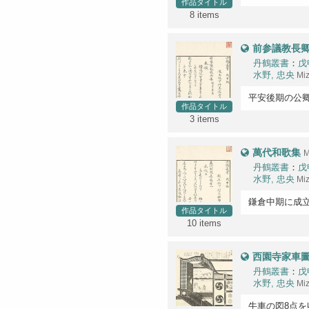
作品タイトル
8 items
前参議教長
丹鶴叢書
：
戊
水野, 忠央
Mi
平安後期の公卿
作品タイトル
3 items
萬代和歌集
M
丹鶴叢書
：
戊
水野, 忠央
Mi
鎌倉中期に成立
作品タイトル
10 items
西園寺家車
丹鶴叢書
：
戊
水野, 忠央
Mi
牛車の図8点