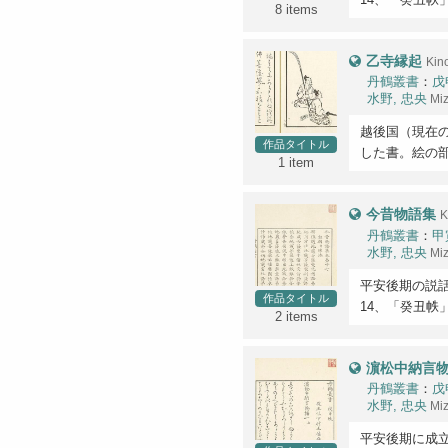
8 items
乙寺縁起
Kin
丹鶴叢書
：
戊
水野, 忠央
Mi
越後国（現在
作品タイトル
した書。絵の
1 item
今昔物語集
K
丹鶴叢書
：
甲
水野, 忠央
Mi
平安後期の説話
作品タイトル
14、「癸丑帙」
2 items
濵松中納言
丹鶴叢書
：
戊
水野, 忠央
Mi
平安後期に成