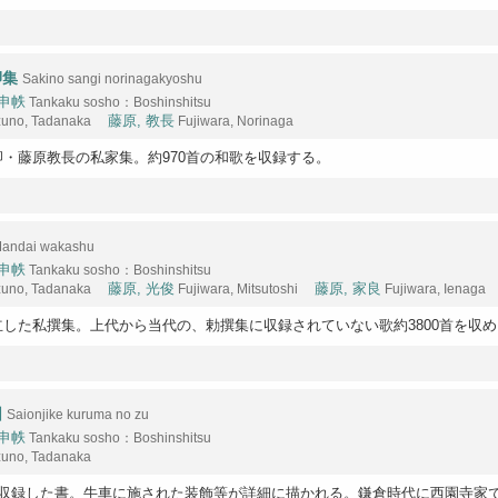
卿集
Sakino sangi norinagakyoshu
申帙
Tankaku sosho：Boshinshitsu
zuno, Tadanaka
藤原, 教長
Fujiwara, Norinaga
・藤原教長の私家集。約970首の和歌を収録する。
andai wakashu
申帙
Tankaku sosho：Boshinshitsu
zuno, Tadanaka
藤原, 光俊
Fujiwara, Mitsutoshi
藤原, 家良
Fujiwara, Ienag
した私撰集。上代から当代の、勅撰集に収録されていない歌約3800首を収め
圖
Saionjike kuruma no zu
申帙
Tankaku sosho：Boshinshitsu
zuno, Tadanaka
を収録した書。牛車に施された装飾等が詳細に描かれる。鎌倉時代に西園寺家