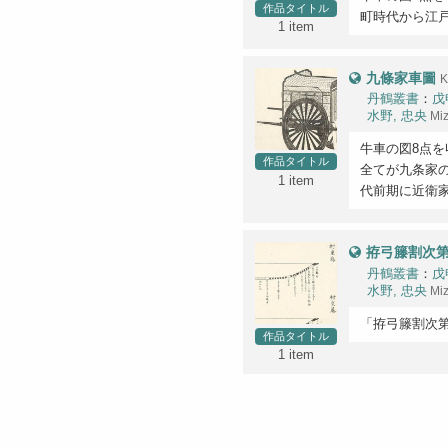
作品タイトル
町時代から江
1 item
九條家車圖
K
丹鶴叢書
：
戊
水野, 忠央
Mi
牛車の図8点
作品タイトル
全てが九条家
1 item
代前期に近衛
拵弓籐割次第
丹鶴叢書
：
戊
水野, 忠央
Mi
「拵弓籐割次
作品タイトル
1 item