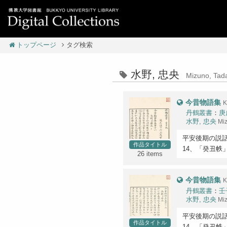
トップページ
タグ検索
水野, 忠央
Mizuno, Tad
今昔物語集
K
丹鶴叢書
：
庚
水野, 忠央
Mi
平安後期の説話
作品タイトル
14、「癸丑帙」
26 items
今昔物語集
K
丹鶴叢書
：
壬
水野, 忠央
Mi
平安後期の説話
作品タイトル
14、「癸丑帙」