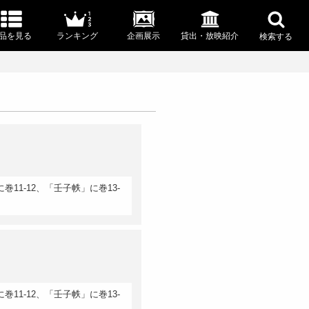
品を見る
ランキング
企画展示
貸出・放映紹介
検索する
11-12、「壬子帙」に巻13-
11-12、「壬子帙」に巻13-