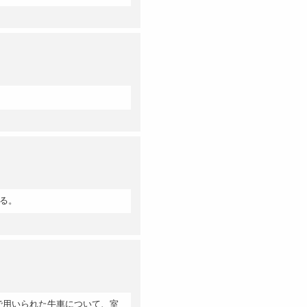
a
る。
で用いられた牛車について、室