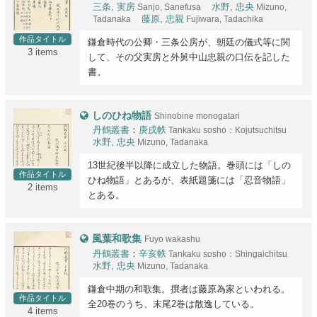
三条, 実房
Sanjo, Sanefusa
水野, 忠央
Mizuno,
Tadanaka
藤原, 忠親
Fujiwara, Tadachika
作品タイトル
鎌倉時代の公卿・三条公房が、朝廷の儀式等に関
3 items
して、その父実房と外舅中山忠親の口伝を記した
書。
しのひね物語
Shinobine monogatari
丹鶴叢書
：
庚戌帙
Tankaku sosho：Kojutsuchitsu
水野, 忠央
Mizuno, Tadanaka
13世紀後半以降に成立した物語。巻頭には「しの
作品タイトル
ひね物語」とあるが、表紙題箋には「忍音物語」
2 items
とある。
風葉和歌集
Fuyo wakashu
丹鶴叢書
：
辛亥帙
Tankaku sosho：Shingaichitsu
水野, 忠央
Mizuno, Tadanaka
鎌倉中期の和歌集。撰者は藤原為家といわれる。
作品タイトル
全20巻のうち、末尾2巻は散逸している。
4 items