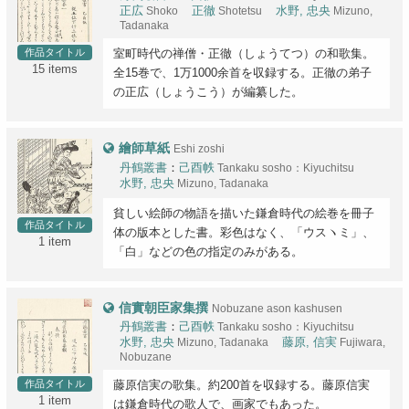
正広
Shoko
正徹
Shotetsu
水野, 忠央
Mizuno,
Tadanaka
作品タイトル
室町時代の禅僧・正徹（しょうてつ）の和歌集。
15 items
全15巻で、1万1000余首を収録する。正徹の弟子
の正広（しょうこう）が編纂した。
繪師草紙
Eshi zoshi
丹鶴叢書
：
己酉帙
Tankaku sosho：Kiyuchitsu
水野, 忠央
Mizuno, Tadanaka
貧しい絵師の物語を描いた鎌倉時代の絵巻を冊子
作品タイトル
体の版本とした書。彩色はなく、「ウスヽミ」、
1 item
「白」などの色の指定のみがある。
信實朝臣家集撰
Nobuzane ason kashusen
丹鶴叢書
：
己酉帙
Tankaku sosho：Kiyuchitsu
水野, 忠央
Mizuno, Tadanaka
藤原, 信実
Fujiwara,
Nobuzane
作品タイトル
藤原信実の歌集。約200首を収録する。藤原信実
1 item
は鎌倉時代の歌人で、画家でもあった。