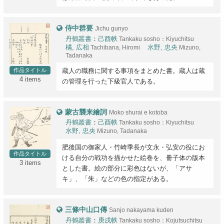
侍中群要
Jichu gunyo
丹鶴叢書
：
己酉帙
Tankaku sosho：Kiyuchitsu
橘, 広相
Tachibana, Hiromi
水野, 忠央
Mizuno,
Tadanaka
作品タイトル
蔵人の職務に関する事項をまとめた書。蔵人は蔵
4 items
の管理を行った下級官人である。
蒙古襲来繪詞
Moko shurai e kotoba
丹鶴叢書
：
己酉帙
Tankaku sosho：Kiyuchitsu
水野, 忠央
Mizuno, Tadanaka
肥後国の御家人・竹崎季長が文永・弘安の役にお
作品タイトル
ける自分の戦功を描かせた絵巻を、冊子体の版本
3 items
とした書。絵の部分に彩色はないが、「アサ
キ」、「朱」などの色の指定がある。
三條中山口傳
Sanjo nakayama kuden
丹鶴叢書
：
庚戌帙
Tankaku sosho：Kojutsuchitsu