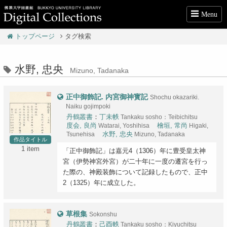
Menu
トップページ
タグ検索
水野, 忠央
Mizuno, Tadanaka
正中御飾記. 内宮御神寳記
Shochu okazariki.
Naiku gojimpoki
丹鶴叢書
：
丁未帙
Tankaku sosho：Teibichitsu
度会, 良尚
Watarai, Yoshihisa
檜垣, 常尚
Higaki,
Tsunehisa
水野, 忠央
Mizuno, Tadanaka
作品タイトル
1 item
「正中御飾記」は嘉元4（1306）年に豊受皇太神
宮（伊勢神宮外宮）が二十年に一度の遷宮を行っ
た際の、神殿装飾について記録したもので、正中
2（1325）年に成立した。
草根集
Sokonshu
丹鶴叢書
：
己酉帙
Tankaku sosho：Kiyuchitsu