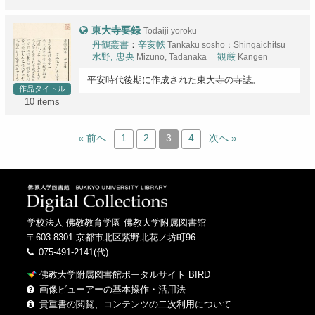
東大寺要録
Todaiji yoroku
丹鶴叢書
：
辛亥帙
Tankaku sosho：Shingaichitsu
水野, 忠央
Mizuno, Tadanaka
観厳
Kangen
平安時代後期に作成された東大寺の寺誌。
作品タイトル
10 items
« 前へ
1
2
3
4
次へ »
学校法人 佛教教育学園 佛教大学附属図書館
〒603-8301 京都市北区紫野北花ノ坊町96
075-491-2141(代)
佛教大学附属図書館ポータルサイト BIRD
画像ビューアーの基本操作・活用法
貴重書の閲覧、コンテンツの二次利用について