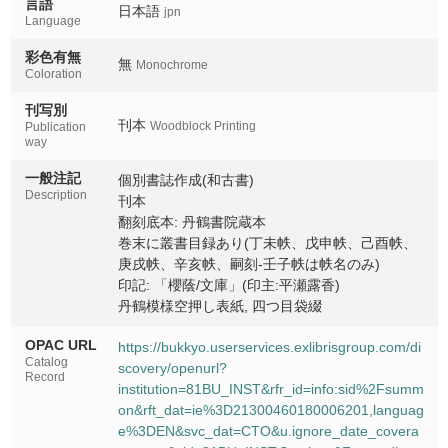
言語
日本語
jpn
Language
彩色有無
無
Monochrome
Coloration
刊写別
刊本
Woodblock Printing
Publication
way
一般注記
個別書誌作成(和古書)
Description
刊本
翻刻底本: 丹鶴書院蔵本
巻末に叢書目録あり(丁未帙、戊申帙、己酉帙、
庚戌帙、辛亥帙、嗣刻-壬子帙は帙名のみ)
印記: 「櫻蔭/文庫」(印主:平瀬露香)
丹鶴模様空押し表紙, 四つ目袋綴
OPAC URL
https://bukkyo.userservices.exlibrisgroup.com/di
Catalog
scovery/openurl?
Record
institution=81BU_INST&rfr_id=info:sid%2Fsumm
on&rft_dat=ie%3D21300460180006201,languag
e%3DEN&svc_dat=CTO&u.ignore_date_covera