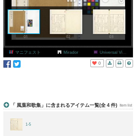
Add Item
01
02
03
マニフェスト
Mirador
Universal Viewer
0
「 風葉和歌集」に含まれるアイテム一覧(全 4 件)
Item list
1-5