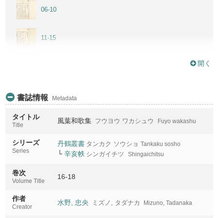
06-10
11-15
開く
16-18
書誌情報
Metadata
タイトル
風葉和歌集
フウヨウ ワカシュウ
Fuyo wakashu
Title
シリーズ
丹鶴叢書
タンカク ソウショ
Tankaku sosho
Series
└
辛亥帙
シンガイチツ
Shingaichitsu
巻次
16-18
Volume Title
作者
水野, 忠央
ミズノ, タダナカ
Mizuno, Tadanaka
Creator