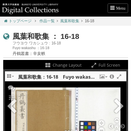
Menu
トップページ
作品一覧
風葉和歌集
16-18
風葉和歌集 ： 16-18
フウヨウ ワカシュウ : 16-18
Fuyo wakashu ：16-18
丹鶴叢書：辛亥帙
Change Layout
Full Screen
風葉和歌集：16-18 Fuyo wakashu : 16-18
+
tune