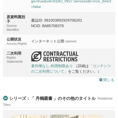
ge=true&vid=81BU_INST:Services&Force_direct
=false
原資料識別
書誌ID: 991003892929706201
子
NCID: BA85708378
Source
Identifire
公開状況
インターネット公開
opened
Access Rights
二次利用
Rights
Statements
著作権なし-利用制限あり
（詳細は
「コンテンツ
の二次利用について」
をご覧ください。）
閉じる
シリーズ：「 丹鶴叢書 」のその他のタイトル
Relational
Titles