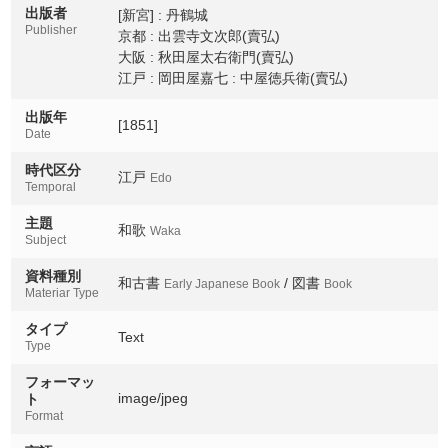
出版者
[新宮] : 丹鶴城
Publisher
京都 : 出雲寺文次郎(賣弘)
大阪 : 秋田屋太右衛門(賣弘)
江戸 : 岡田屋嘉七 : 中屋徳兵衛(賣弘)
出版年
[1851]
Date
時代区分
江戸
Edo
Temporal
主題
和歌
Waka
Subject
資料種別
和古書
/ 図書
Early Japanese Book
Book
Materiar Type
タイプ
Text
Type
フォーマッ
image/jpeg
ト
Format