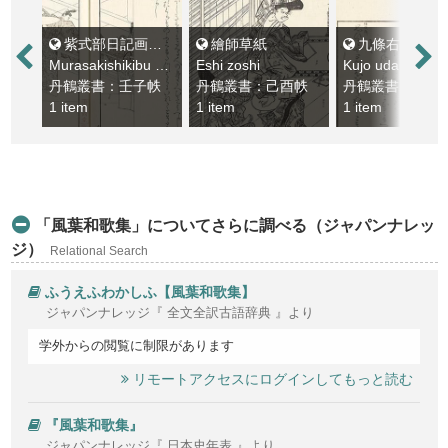
紫式部日記画巻 . 日本總國風土記
繪師草紙
九條右大臣集 . 御堂関白集 . 藤原家經朝
Murasakishikibu nikki emaki . Nihon sokoku fudoki
Eshi zoshi
丹鶴叢書：壬子帙
丹鶴叢書：己酉帙
丹鶴叢書：丁未
1 item
1 item
1 item
「風葉和歌集」についてさらに調べる（ジャパンナレッ
ジ）
Relational Search
ふうえふわかしふ【風葉和歌集】
ジャパンナレッジ『 全文全訳古語辞典 』より
学外からの閲覧に制限があります
リモートアクセスにログインしてもっと読む
『風葉和歌集』
ジャパンナレッジ『 日本史年表 』より