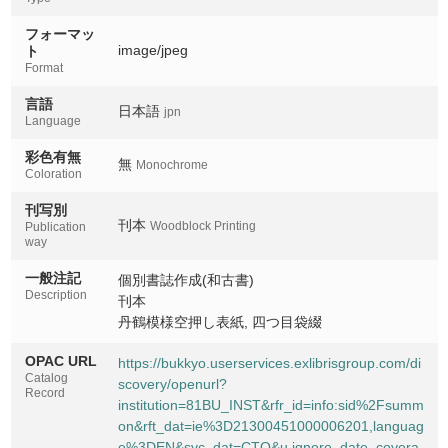
フォーマッ
image/jpeg
ト
Format
言語
日本語
jpn
Language
彩色有無
無
Monochrome
Coloration
刊写別
刊本
Woodblock Printing
Publication
way
一般注記
個別書誌作成(和古書)
Description
刊本
丹鶴模様空押し表紙, 四つ目袋綴
OPAC URL
https://bukkyo.userservices.exlibrisgroup.com/di
Catalog
scovery/openurl?
Record
institution=81BU_INST&rfr_id=info:sid%2Fsumm
on&rft_dat=ie%3D21300451000006201,languag
e%3DEN&svc_dat=CTO&u.ignore_date_covera