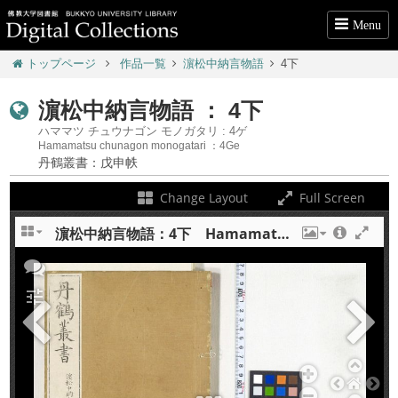
Menu
トップページ
作品一覧
濵松中納言物語
4下
濵松中納言物語 ： 4下
ハママツ チュウナゴン モノガタリ : 4ゲ
Hamamatsu chunagon monogatari ：4Ge
丹鶴叢書：戊申帙
Change Layout
Full Screen
濵松中納言物語：4下 Hamamatsu chunagon monogatari : 4 ge
+
tune