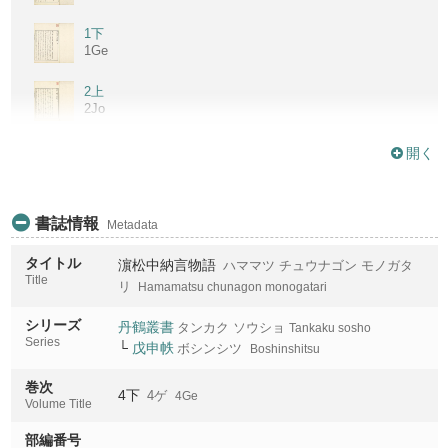
1下
1Ge
2上
2Jo
2下
開く
2Ge
3上
書誌情報
Metadata
3Jo
タイトル
濵松中納言物語
ハママツ チュウナゴン モノガタ
3下
Title
3Ge
リ
Hamamatsu chunagon monogatari
シリーズ
4上
丹鶴叢書
タンカク ソウショ
Tankaku sosho
4Jo
Series
└
戊申帙
ボシンシツ
Boshinshitsu
4下
巻次
4下
4ゲ
4Ge
4Ge
Volume Title
部編番号