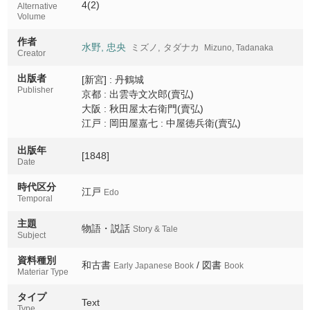
4(2)
Alternative
Volume
作者
水野, 忠央
ミズノ, タダナカ
Mizuno, Tadanaka
Creator
出版者
[新宮] : 丹鶴城
Publisher
京都 : 出雲寺文次郎(賣弘)
大阪 : 秋田屋太右衛門(賣弘)
江戸 : 岡田屋嘉七 : 中屋徳兵衛(賣弘)
出版年
[1848]
Date
時代区分
江戸
Edo
Temporal
主題
物語・説話
Story & Tale
Subject
資料種別
和古書
/ 図書
Early Japanese Book
Book
Materiar Type
タイプ
Text
Type