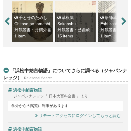
千とせのためし
草根集
繪師草紙
Chitose no tameshi
Sokonshu
Eshi zoshi
丹鶴叢書：丹鶴外書
丹鶴叢書：己酉帙
丹鶴叢書：己酉
1 item
15 items
1 item
「浜松中納言物語」についてさらに調べる（ジャパンナ
レッジ）
Relational Search
浜松中納言物語
ジャパンナレッジ『 日本大百科全書 』より
学外からの閲覧に制限があります
リモートアクセスにログインしてもっと読む
浜松中納言物語