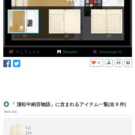
Add Item
01
02
03
マニフェスト
Mirador
Universal Viewer
0
「 濵松中納言物語」に含まれるアイテム一覧(全 8 件)
Item list
1上
1Jo