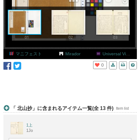
Add Item
01
02
03
マニフェスト
Mirador
Universal Viewer
0
「 北山抄」に含まれるアイテム一覧(全 13 件)
Item list
1上
1Jo