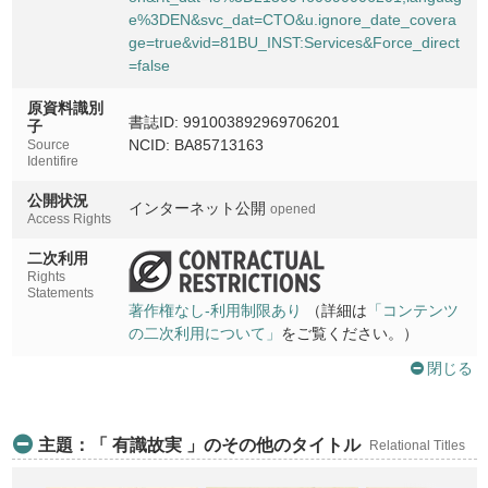
e%3DEN&svc_dat=CTO&u.ignore_date_covera
ge=true&vid=81BU_INST:Services&Force_direct
=false
原資料識別
書誌ID: 991003892969706201
子
NCID: BA85713163
Source
Identifire
公開状況
インターネット公開
opened
Access Rights
二次利用
Rights
Statements
著作権なし-利用制限あり
（詳細は
「コンテンツ
の二次利用について」
をご覧ください。）
閉じる
主題：「 有識故実 」のその他のタイトル
Relational Titles