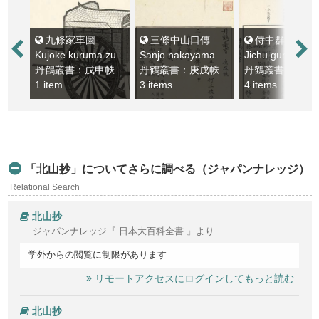
九條家車圖
三條中山口傳
侍中群要
Kujoke kuruma zu
Sanjo nakayama kuden
Jichu gunyo
丹鶴叢書：戊申帙
丹鶴叢書：庚戌帙
丹鶴叢書：己酉
1 item
3 items
4 items
「北山抄」についてさらに調べる（ジャパンナレッジ）
Relational Search
北山抄
ジャパンナレッジ『 日本大百科全書 』より
学外からの閲覧に制限があります
リモートアクセスにログインしてもっと読む
北山抄