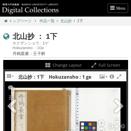
Menu
トップページ
作品一覧
北山抄
1下
北山抄 ： 1下
ホクザンショウ : 1ゲ
Hokuzansho ：1Ge
丹鶴叢書：壬子帙
Change Layout
Full Screen
北山抄：1下 Hokuzansho : 1 ge
+
tune