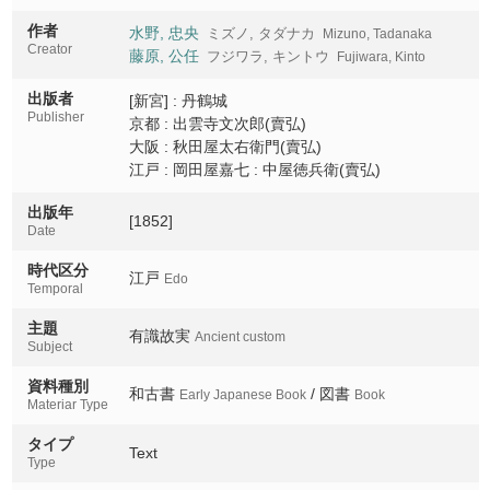
作者
7下
水野, 忠央
ミズノ, タダナカ
Mizuno, Tadanaka
7Ge
Creator
藤原, 公任
フジワラ, キントウ
Fujiwara, Kinto
8上
出版者
[新宮] : 丹鶴城
8Jo
Publisher
京都 : 出雲寺文次郎(賣弘)
大阪 : 秋田屋太右衛門(賣弘)
8下
江戸 : 岡田屋嘉七 : 中屋徳兵衛(賣弘)
8Ge
出版年
[1852]
9
Date
時代区分
江戸
Edo
Temporal
主題
有識故実
Ancient custom
Subject
資料種別
和古書
/ 図書
Early Japanese Book
Book
Materiar Type
タイプ
Text
Type