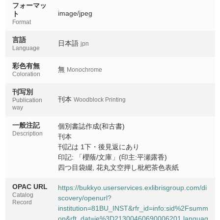
フォーマッ
image/jpeg
ト
Format
言語
日本語
jpn
Language
彩色有無
無
Monochrome
Coloration
刊写別
刊本
Woodblock Printing
Publication
way
一般注記
個別書誌作成(和古書)
Description
刊本
刊記は 1下・後見返にあり
印記: 「櫻蔭/文庫」(印主:平瀬露香)
四つ目袋綴, 花丸文空押し枇杷茶色表紙
OPAC URL
https://bukkyo.userservices.exlibrisgroup.com/di
Catalog
scovery/openurl?
Record
institution=81BU_INST&rfr_id=info:sid%2Fsumm
on&rft_dat=ie%3D21300460690006201,languag