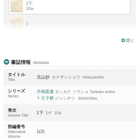
1下
1Ge
2
3上
開く
3Jo
3下
書誌情報
Metadata
3Ge
タイトル
北山抄
ホクザンショウ
Hokuzansho
4
Title
シリーズ
丹鶴叢書
タンカク ソウショ
Tankaku sosho
5
Series
└
壬子帙
ジンシチツ
Jinshichitsu
巻次
1下
1ゲ
1Ge
6
Volume Title
部編番号
7上
1(2)
Alternative
7Jo
Volume