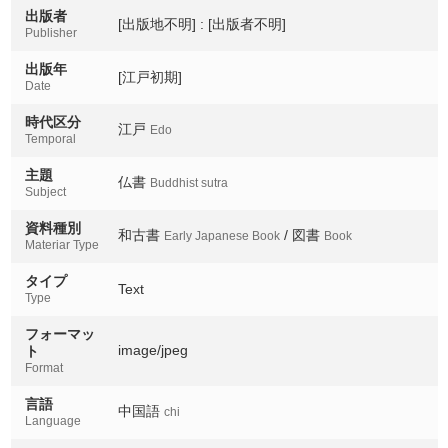
出版者
[出版地不明] : [出版者不明]
Publisher
出版年
[江戸初期]
Date
時代区分
江戸
Edo
Temporal
主題
仏書
Buddhist sutra
Subject
資料種別
和古書
/ 図書
Early Japanese Book
Book
Materiar Type
タイプ
Text
Type
フォーマッ
image/jpeg
ト
Format
言語
中国語
chi
Language