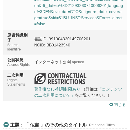
on&rft_dat=ie%3D21293260740006201,languag
e%3DEN&svc_dat=CTO&u.ignore_date_covera
ge=true&vid=81BU_INST:Services&Force_direct
=false
原資料識別
書誌ID: 991004320149706201
子
NCID: BB01423940
Source
Identifire
公開状況
インターネット公開
opened
Access Rights
二次利用
Rights
Statements
著作権なし-利用制限あり
（詳細は
「コンテンツ
の二次利用について」
をご覧ください。）
閉じる
主題：「 仏書 」のその他のタイトル
Relational Titles