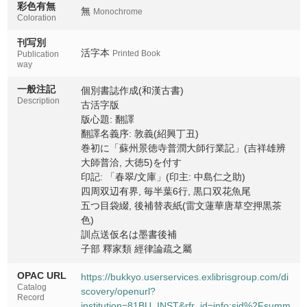
彩色有無
無
Monochrome
Coloration
刊写別
活字本
Printed Book
Publication
way
一般注記
個別書誌作成(和漢古書)
Description
古活字版
版心題: 翻譯
翻譯名義序: 敦義(紹興丁丑)
巻初に「蘇州景徳寺普潤大師行業記」(吉祥雄辨
大師普洽, 大徳5)を付す
印記: 「春翠/文庫」(印主: 中島仁之助)
四周双辺有界, 毎半葉6行, 黒口双花魚尾
五つ目袋綴, 後補替表紙(雷文蓮華唐草空押黒茶
色)
訓点送仮名は墨書後補
子部 釋家類 經律論疏之屬
OPAC URL
https://bukkyo.userservices.exlibrisgroup.com/di
Catalog
scovery/openurl?
Record
institution=81BU_INST&rfr_id=info:sid%2Fsumm