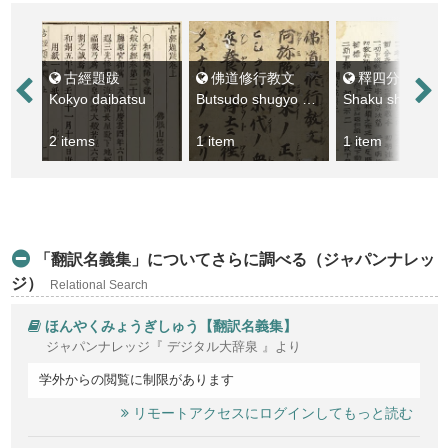
古經題跋
佛道修行教文
釋四分律含注戒本疏科
Kokyo daibatsu
Butsudo shugyo no kyomon
S
2 items
1 item
1 item
「翻訳名義集」についてさらに調べる（ジャパンナレッ
ジ）
Relational Search
ほんやくみょうぎしゅう【翻訳名義集】
ジャパンナレッジ『 デジタル大辞泉 』より
学外からの閲覧に制限があります
リモートアクセスにログインしてもっと読む