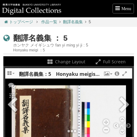
Menu
トップページ
作品一覧
翻譯名義集
5
翻譯名義集 ： 5
ホンヤク メイギシュウ fan yi ming yi ji : 5
Honyaku meigi ：5
Change Layout
Full Screen
翻譯名義集：5 Honyaku meigishu : 5
+
tune