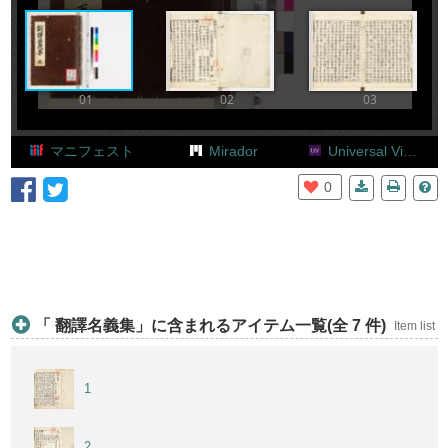
Add Item
01
02
03
マニフェスト
Mirador
Universal Viewer
0
「 翻譯名義集」に含まれるアイテム一覧(全 7 件)
Item list
1
2