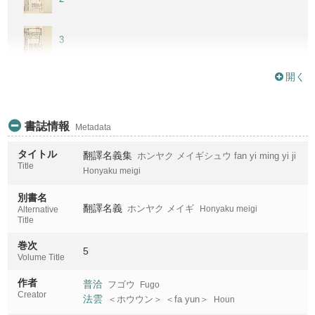
3
開く
4
5
書誌情報
Metadata
タイトル
翻譯名義集
ホンヤク メイギシュウ fan yi ming yi ji
6
Title
Honyaku meigi
別書名
7
翻譯名義
ホンヤク メイギ
Honyaku meigi
Alternative
Title
巻次
5
Volume Title
作者
普洽
フゴウ
Fugo
Creator
法雲
＜ホウウン＞ ＜fa yun＞
Houn