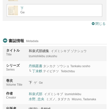
下
Ge
閉じる
書誌情報
Metadata
タイトル
和泉式部續集
イズミシキブ ゾクシュウ
Title
Izumishikibu zokushu
シリーズ
丹鶴叢書
タンカク ソウショ
Tankaku sosho
Series
└
丁未帙
テイビチツ
Teibichitsu
巻次
下
ゲ
Ge
Volume Title
作者
和泉式部
イズミシキブ
Izumishikibu
Creator
水野, 忠央
ミズノ, タダナカ
Mizuno, Tadanaka
出版者
[新宮] : 丹鶴城