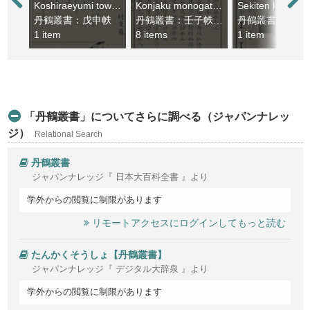
Koshiraeyumi towari shidai. Shoan nikki
Konjaku monogatarishu
丹鶴叢書：戊申帙
丹鶴叢書：壬子帙 - 癸丑帙
丹鶴叢書：戊申
1 item
8 items
1 item
「丹鶴叢書」についてさらに調べる（ジャパンナレッ
ジ）
Relational Search
丹鶴叢書
ジャパンナレッジ『 日本大百科全書 』より
学外からの閲覧に制限があります
リモートアクセスにログインしてもっと読む
たんかくそうしょ【丹鶴叢書】
ジャパンナレッジ『 デジタル大辞泉 』より
学外からの閲覧に制限があります