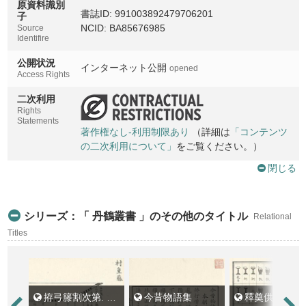
原資料識別
書誌ID: 991003892479706201
子
NCID: BA85676985
Source
Identifire
公開状況
インターネット公開
opened
Access Rights
二次利用
Rights
Statements
著作権なし-利用制限あり
（詳細は
「コンテンツ
の二次利用について」
をご覧ください。）
閉じる
シリーズ：「 丹鶴叢書 」のその他のタイトル
Relational
Titles
拵弓籐割次第. 諸鞍日記
今昔物語集
釋奠供物圖 . 諸陵雜事注