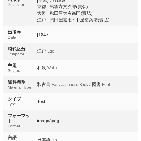
Publisher
京都 : 出雲寺文次郎(賣弘)
大阪 : 秋田屋太右衛門(賣弘)
江戸 : 岡田屋嘉七 : 中屋徳兵衛(賣弘)
出版年
[1847]
Date
時代区分
江戸
Edo
Temporal
主題
和歌
Waka
Subject
資料種別
和古書
/ 図書
Early Japanese Book
Book
Materiar Type
タイプ
Text
Type
フォーマッ
image/jpeg
ト
Format
言語
日本語
jpn