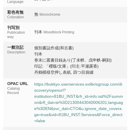
Language
彩色有無
無
Monochrome
Coloration
刊写別
刊本
Woodblock Printing
Publication
way
一般注記
個別書誌作成(和古書)
Description
刊本
巻末に叢書目録あり(丁未帙、戊申帙-嗣刻)
印記: 「櫻蔭/文庫」(印主:平瀬露香)
丹鶴模様空押し表紙, 四つ目袋綴
OPAC URL
https://bukkyo.userservices.exlibrisgroup.com/di
Catalog
scovery/openurl?
Record
institution=81BU_INST&rfr_id=info:sid%2Fsumm
on&rft_dat=ie%3D21300443040006201,languag
e%3DEN&svc_dat=CTO&u.ignore_date_covera
ge=true&vid=81BU_INST:Services&Force_direct
=false