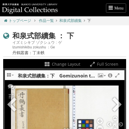
Menu
トップページ
作品一覧
和泉式部續集
下
和泉式部續集 ： 下
イズミシキブ ゾクシュウ : ゲ
Izumishikibu zokushu ：Ge
丹鶴叢書：丁未帙
Change Layout
Full Screen
和泉式部續集：下 Gomizunoin toji nenju gyoji : ge
+
tune