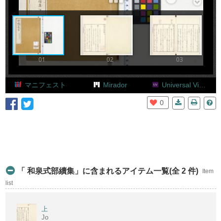
Add Item
01
02
03
マニフェスト
Mirador
Universal Viewer
0
「 和泉式部續集」に含まれるアイテム一覧(全 2 件)
Item
list
上
Jo