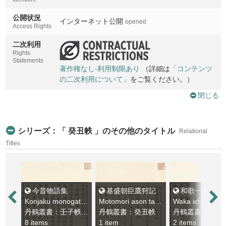
公開状況
インターネット公開
opened
Access Rights
二次利用
Rights
Statements
著作権なし-利用制限あり
（詳細は
「コンテンツ
の二次利用について」
をご覧ください。）
閉じる
シリーズ：「 癸丑帙 」のその他のタイトル
Relational
Titles
今昔物語集
基盛朝臣鷹狩記
和歌一字抄
Konjaku monogatarishu
Motomori ason takagariki
Waka ichijisho
丹鶴叢書：壬子帙 - 癸丑帙
丹鶴叢書：癸丑帙
丹鶴叢書：癸丑
8 items
1 item
2 items