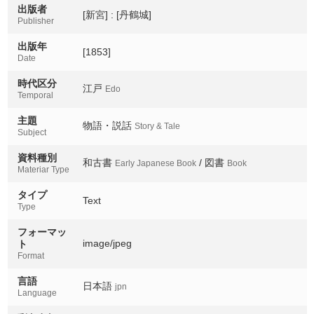
出版者
[新宮] : [丹鶴城]
Publisher
出版年
[1853]
Date
時代区分
江戸
Edo
Temporal
主題
物語・説話
Story & Tale
Subject
資料種別
和古書
/ 図書
Early Japanese Book
Book
Materiar Type
タイプ
Text
Type
フォーマッ
image/jpeg
ト
Format
言語
日本語
jpn
Language