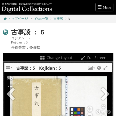
Menu
トップページ
作品一覧
古事談
5
古事談 ： 5
コジダン : 5
Kojidan ：5
丹鶴叢書：癸丑帙
Change Layout
Full Screen
古事談：5 Kojidan : 5
+
tune