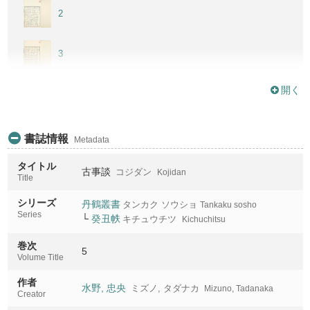
2
3
開く
4
5
書誌情報
Metadata
タイトル
古事談
コジダン
Kojidan
6
Title
シリーズ
丹鶴叢書
タンカク ソウショ
Tankaku sosho
Series
└
癸丑帙
キチュウチツ
Kichuchitsu
巻次
5
Volume Title
作者
水野, 忠央
ミズノ, タダナカ
Mizuno, Tadanaka
Creator