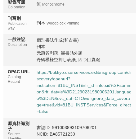
彩色有無
無
Monochrome
Coloration
刊写別
刊本
Woodblock Printing
Publication
way
一般注記
個別書誌作成(和古書)
Description
刊本
元題簽剥落, 墨書貼外題
丹鶴模様空押し表紙, 四つ目袋綴
OPAC URL
https://bukkyo.userservices.exlibrisgroup.com/di
Catalog
scovery/openurl?
Record
institution=81BU_INST&rfr_id=info:sid%2Fsumm
on&rft_dat=ie%3D21290231980006201,languag
e%3DEN&svc_dat=CTO&u.ignore_date_covera
ge=true&vid=81BU_INST:Services&Force_direct
=false
原資料識別
書誌ID: 991003893109706201
子
NCID: BA85721230
Source
Identifire