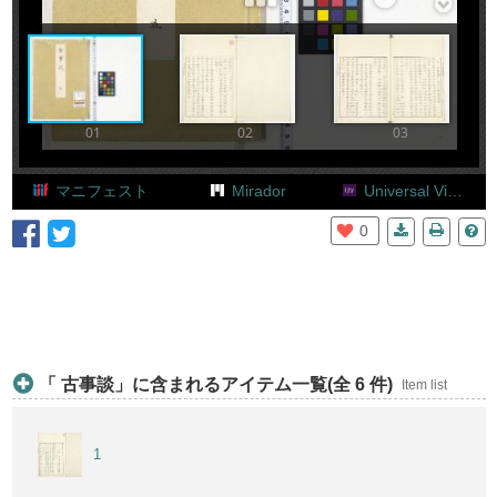
Add Item
01
02
03
マニフェスト
Mirador
Universal Viewer
0
「 古事談」に含まれるアイテム一覧(全 6 件)
Item list
1