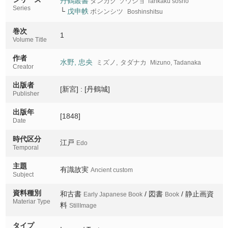
丹鶴叢書
タンカク ソウショ
Tankaku sosho
Series
└
戊申帙
ボシンシツ
Boshinshitsu
巻次
1
Volume Title
作者
水野, 忠央
ミズノ, タダナカ
Mizuno, Tadanaka
Creator
出版者
[新宮] : [丹鶴城]
Publisher
出版年
[1848]
Date
時代区分
江戸
Edo
Temporal
主題
有識故実
Ancient custom
Subject
資料種別
和古書
/ 図書
/ 静止画資
Early Japanese Book
Book
Materiar Type
料
StillImage
タイプ