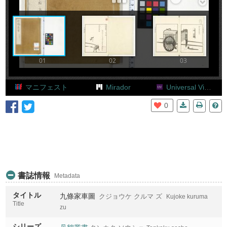
Add Item
01
02
03
マニフェスト
Mirador
Universal Viewer
0
書誌情報
Metadata
タイトル
九條家車圖
クジョウケ クルマ ズ
Kujoke kuruma
Title
zu
シリーズ