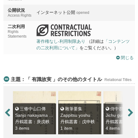
公開状況
インターネット公開
opened
Access Rights
二次利用
Rights
Statements
著作権なし-利用制限あり
（詳細は
「コンテンツ
の二次利用について」
をご覧ください。）
閉じる
主題：「 有識故実 」のその他のタイトル
Relational Titles
三條中山口傳
雜筆要集
侍中群要
Sanjo nakayama kuden
Zappitsu yoshu
Jichu gunyo
丹鶴叢書：庚戌帙
丹鶴叢書：戊申帙
丹鶴叢書：己酉
3 items
1 item
4 items