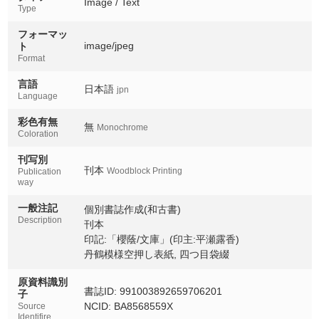
Image / Text
Type
フォーマッ
image/jpeg
ト
Format
言語
日本語
jpn
Language
彩色有無
無
Monochrome
Coloration
刊写別
刊本
Woodblock Printing
Publication
way
一般注記
個別書誌作成(和古書)
Description
刊本
印記:「櫻蔭/文庫」(印主:平瀬露香)
丹鶴模様空押し表紙, 四つ目袋綴
原資料識別
書誌ID: 991003892659706201
子
NCID: BA8568559X
Source
Identifire