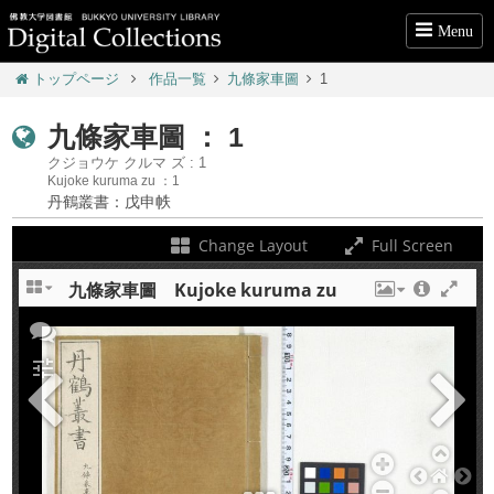
Menu
トップページ
作品一覧
九條家車圖
1
九條家車圖 ： 1
クジョウケ クルマ ズ : 1
Kujoke kuruma zu ：1
丹鶴叢書：戊申帙
Change Layout
Full Screen
九條家車圖 Kujoke kuruma zu
+
tune