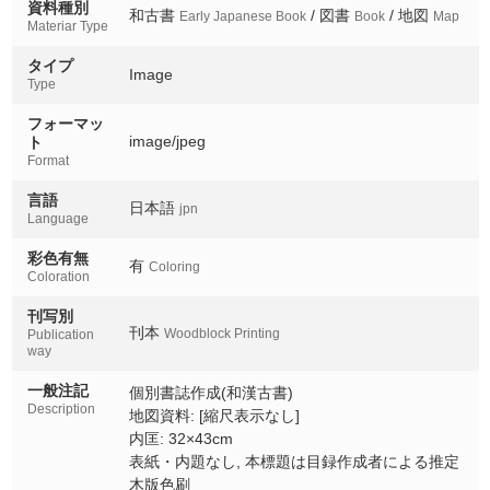
資料種別
和古書
/ 図書
/ 地図
Early Japanese Book
Book
Map
Materiar Type
タイプ
Image
Type
フォーマッ
image/jpeg
ト
Format
言語
日本語
jpn
Language
彩色有無
有
Coloring
Coloration
刊写別
刊本
Woodblock Printing
Publication
way
一般注記
個別書誌作成(和漢古書)
Description
地図資料: [縮尺表示なし]
内匡: 32×43cm
表紙・内題なし, 本標題は目録作成者による推定
木版色刷