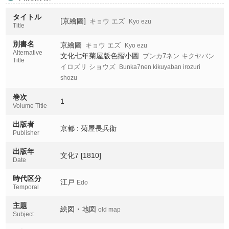
タイトル
[京繪圖]
キョウ エズ
Kyo ezu
Title
別書名
京繪圖
キョウ エズ
Kyo ezu
Alternative
文化七年菊屋版色摺小圖
ブンカ7ネン キクヤバン
Title
イロズリ ショウズ
Bunka7nen kikuyaban irozuri
shozu
巻次
1
Volume Title
出版者
京都 : 菊屋長兵衞
Publisher
出版年
文化7 [1810]
Date
時代区分
江戸
Edo
Temporal
主題
絵図・地図
old map
Subject