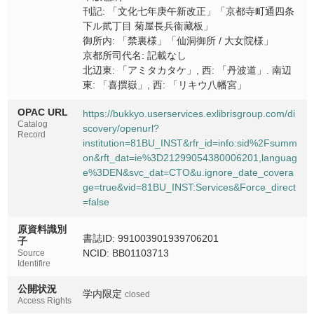
刊記: 「文化七年庚午新改正」「京都寺町通四条
下ル貮丁目 菊屋長兵衞藏板」
御所内: 「禁裏様」「仙洞御所 / 大女院様」
京都所司代名: 記載なし
北辺東: 「アミタカタケ」, 西: 「丹波道」. 南辺
東: 「喜撰嶽」, 西: 「リキウ八幡宮」
OPAC URL
https://bukkyo.userservices.exlibrisgroup.com/di
Catalog
scovery/openurl?
Record
institution=81BU_INST&rfr_id=info:sid%2Fsumm
on&rft_dat=ie%3D21299054380006201,languag
e%3DEN&svc_dat=CTO&u.ignore_date_covera
ge=true&vid=81BU_INST:Services&Force_direct
=false
原資料識別
書誌ID: 991003901939706201
子
NCID: BB01103713
Source
Identifire
公開状況
学内限定
closed
Access Rights