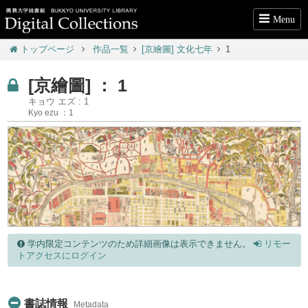
Menu
トップページ
作品一覧
[京繪圖] 文化七年
1
[京繪圖] ： 1
キョウ エズ : 1
Kyo ezu ：1
学内限定コンテンツのため詳細画像は表示できません。
リモー
トアクセスにログイン
書誌情報
Metadata