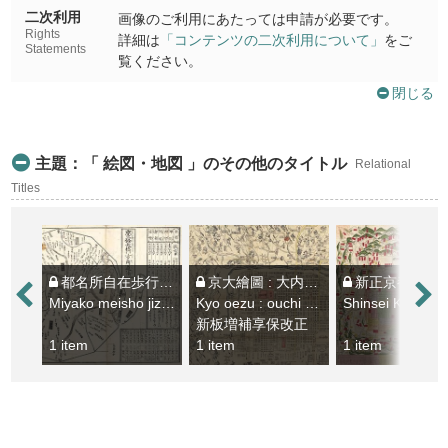
二次利用
画像のご利用にあたっては申請が必要です。
Rights
詳細は
「コンテンツの二次利用について」
をご
Statements
覧ください。
閉じる
主題：「 絵図・地図 」のその他のタイトル
Relational
Titles
都名所自在歩行 : 改正分間 : 新撰京圖
京大繪圖 : 大内并寺社町小路 : 洛陽洛外名所案内
新正京都細繪圖 : 懐寳銅
Miyako meisho jizai aruki : kaisei bunken : shinsen Kyozu
Kyo oezu : ouchi narabini jishamachi koji : rakuyo rakugai meisho annai
新板増補享保改正
1 item
1 item
1 item