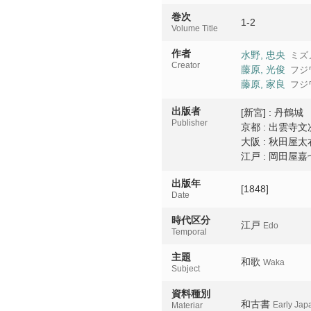
巻次
1-2
Volume Title
作者
水野, 忠央
ミズ
Creator
藤原, 光俊
フジ
藤原, 家良
フジ
出版者
[新宮] : 丹鶴城
Publisher
京都 : 出雲寺文
大阪 : 秋田屋太
江戸 : 岡田屋嘉
出版年
[1848]
Date
時代区分
江戸
Edo
Temporal
主題
和歌
Waka
Subject
資料種別
和古書
Early Jap
Materiar