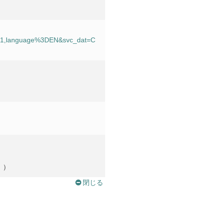
201,language%3DEN&svc_dat=C
。）
閉じる