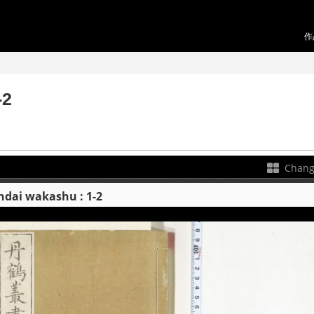
作
2
Chang
i wakashu : 1-2