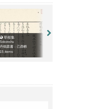
草根集
九條右大臣集 . 御堂関白集 . 藤原家經朝臣集
和
Sokonshu
Kujo udaijinshu . Mido kampakushu . Fujiwara ietsune asonshu
Izumi
丹鶴叢書：己酉帙
丹鶴叢書：丁未帙
丹鶴
15 items
1 item
2 ite