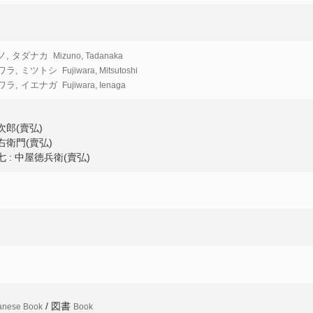
ノ, タダナカ
Mizuno, Tadanaka
ワラ, ミツトシ
Fujiwara, Mitsutoshi
ワラ, イエナガ
Fujiwara, Ienaga
次郎(賣弘)
右衛門(賣弘)
七 : 中屋徳兵衛(賣弘)
/ 図書
anese Book
Book