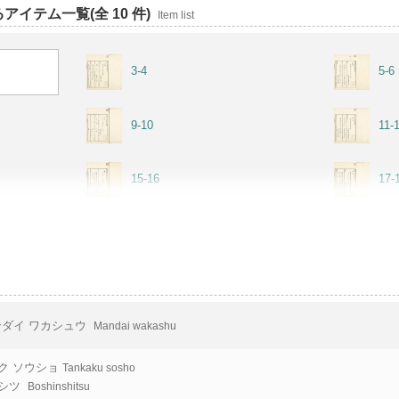
イテム一覧(全 10 件)
Item list
3-4
5-6
9-10
11-
15-16
17-
ダイ ワカシュウ
Mandai wakashu
ク ソウショ
Tankaku sosho
シツ
Boshinshitsu