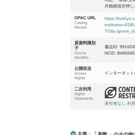
丹鶴模様空押し
OPAC URL
https://bukkyo.
Catalog
institution=8
Record
TO&u.ignore_da
原資料識別
書誌ID: 991003
子
NCID: BA85685
Source
Identifire
公開状況
インターネット
Access
Rights
二次利用
Rights
Statements
著作権なし-利
主題：「 和歌 」のその