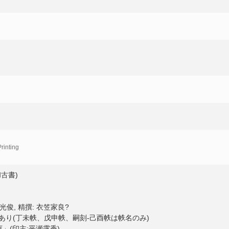
rinting
古書)
原光俊, 精撰: 衣笠家良?
あり(丁未帙、戊申帙、嗣刻-己酉帙は帙名のみ)
庫」(印主:平瀬露香)