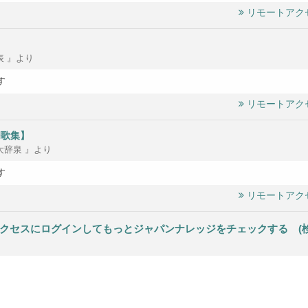
リモートアク
表 』より
す
リモートアク
和歌集】
大辞泉 』より
す
リモートアク
クセスにログインしてもっとジャパンナレッジをチェックする (検索結