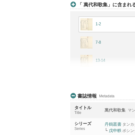
「 萬代和歌集」に含まれるア
1-2
7-8
13-14
19-20
書誌情報
Metadata
タイトル
萬代和歌集
マン
Title
シリーズ
丹鶴叢書
タンカ
Series
└
戊申帙
ボシン