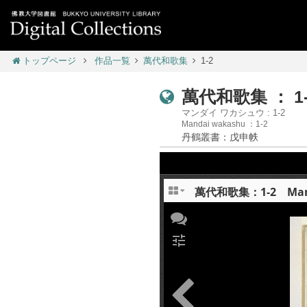
トップページ
作品一覧
萬代和歌集
1-2
萬代和歌集 ： 1-
マンダイ ワカシュウ : 1-2
Mandai wakashu ：1-2
丹鶴叢書：戊申帙
萬代和歌集：1-2 Manda
tune