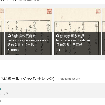
前参議教長卿集
信實朝臣家集撰
Sakino sangi norinagakyoshu
Nobuzane ason kashusen
丹鶴叢書：戊申帙
丹鶴叢書：己酉帙
3 items
1 item
さらに調べる（ジャパンナレッジ）
Relational Search
）
』より
す