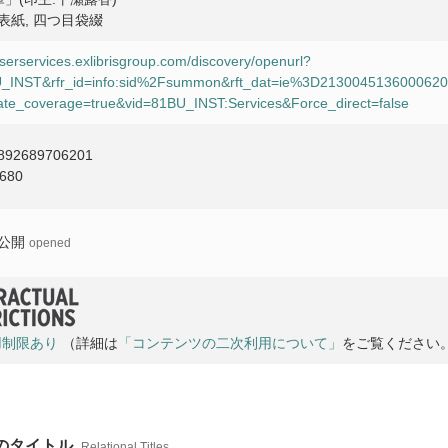
表紙, 四つ目袋綴
userservices.exlibrisgroup.com/discovery/openurl?
1BU_INST&rfr_id=info:sid%2Fsummon&rft_dat=ie%3D21300451360006
te_coverage=true&vid=81BU_INST:Services&Force_direct=false
892689706201
680
公開
opened
用制限あり
（詳細は
「コンテンツの二次利用について」
をご覧ください
他のタイトル
Relational Titles