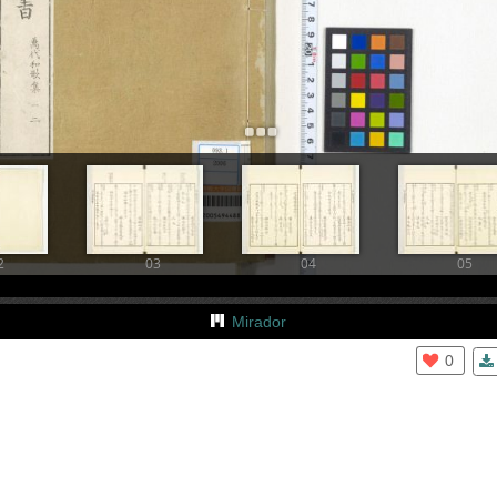
+
Add Item
2
03
04
05
Mirador
0