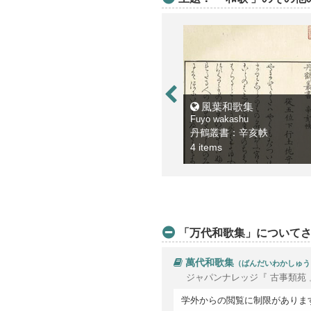
風葉和歌集
Fuyo wakashu
丹鶴叢書：辛亥帙
4 items
「万代和歌集」について
萬代和歌集
（ばんだいわかしゅう
ジャパンナレッジ『 古事類苑 
学外からの閲覧に制限がありま