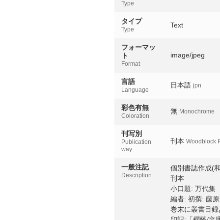
Type
タイプ
Text
Type
フォーマッ
image/jpeg
ト
Format
言語
日本語
jpn
Language
彩色有無
無
Monochrome
Coloration
刊写別
刊本
Woodblock P
Publication
way
一般注記
個別書誌作成(和
Description
刊本
小口題: 万代集
編者: 初撰: 藤
巻末に叢書目録
印記:「櫻蔭/文