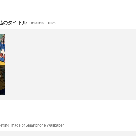
の他のタイトル
Relational Titles
n
etting Image of Smartphone Wallpaper