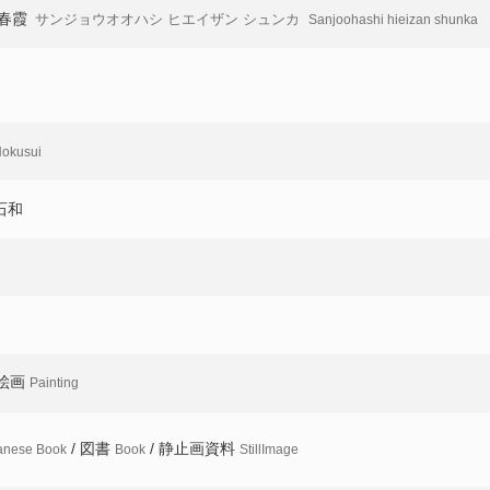
春霞
サンジョウオオハシ ヒエイザン シュンカ
Sanjoohashi hieizan shunka
南禅寺山門深雪
洛
Nanzenji sammon shinsetsu
Rak
通天橋紅楓
若
kebono
Tsutenkyo kofu
Nya
okusui
洛北貴舩社
北
Rakuhoku kibunesha
Kita
 石和
洛西龍安寺
幡
Rakusai ryoanji
Hat
北野天満宮
船
Kitano temmangu
Fun
洛北鳴瀧
建
Rakuhoku narutaki
Ken
 絵画
Painting
岩屋山金峯寺
叡
a
Iwayasan kombuji
Eiz
/ 図書
/ 静止画資料
anese Book
Book
StillImage