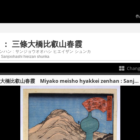
作
 ： 三條大橋比叡山春霞
ンハン : サンジョウオオハシ ヒエイザン シュンカ
Sanjoohashi hieizan shunka
Chang
都名所百景 前半：三條大橋比叡山春霞 Miyako meisho hyakkei zenhan : Sanjoohashi hieizan shunka