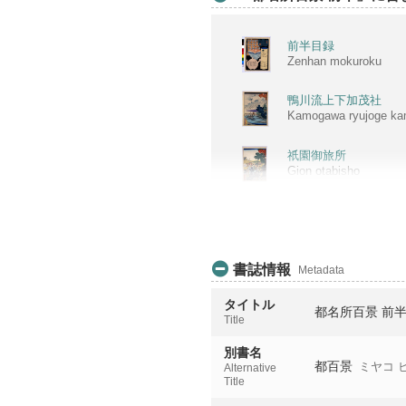
前半目録
Zenhan mokuroku
鴨川流上下加茂社
Kamogawa ryujoge k
祇園御旅所
Gion otabisho
大佛門前耳塚
Daibutsu monzen mim
円山新樹
書誌情報
Metadata
Maruyama shinju
タイトル
都名所百景 前
智恩院門前
Title
Chionin monzen
別書名
都百景
ミヤコ 
Alternative
四條河原夕すゝみ
Title
Shijogawara yusuzu