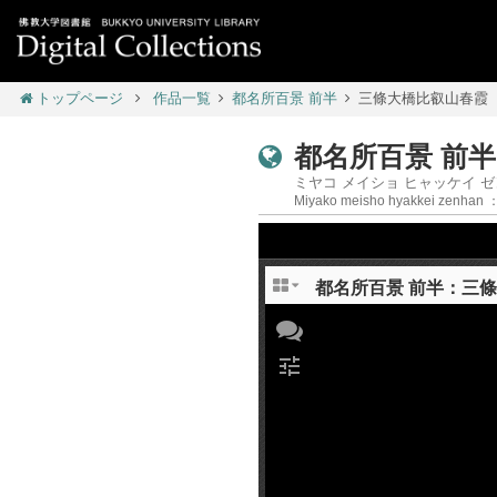
トップページ
作品一覧
都名所百景 前半
三條大橋比叡山春霞
都名所百景 前半
ミヤコ メイショ ヒャッケイ ゼ
Miyako meisho hyakkei zenhan ：
tune