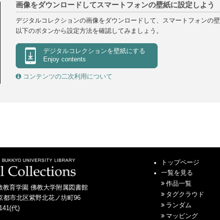
画像をダウンロードしてスマートフォンの壁紙に設定しよう
デジタルコレクションの画像をダウンロードして、スマートフォンの壁
以下のボタンから設定方法を確認してみましょう。
デジタルコレクションを
壁紙にする
Enjoy contents
コンテンツの二次利用について
トップページ
一覧を見る
作品一覧
教教育学園 佛教大学附属図書館
タグクラウド
01 京都市北区紫野北花ノ坊町96
ランダム
141(代)
マッピング