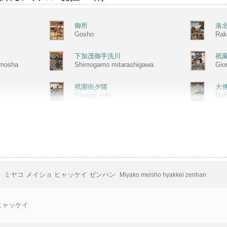
御所
洛
Gosho
Rak
下加茂御手洗川
祇
amosha
Shimogamo mitarashigawa
Gio
祇園街夕陽
大
Giongai yuhi
Dai
三十三間堂射前
に
izuka
Sanjusangendo imae
Nis
吉田朝霧
八
Yoshida asagiri
Yas
半
ミヤコ メイショ ヒャッケイ ゼンハン
Miyako meisho hyakkei zenhan
双林寺朧夜
三
Sorinji oboroyo
San
ヒャッケイ
五條橋下
松
mi
Gojo hashishita
Mat