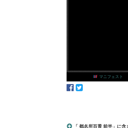
マニフェスト
01
「 都名所百景 前半」に含ま