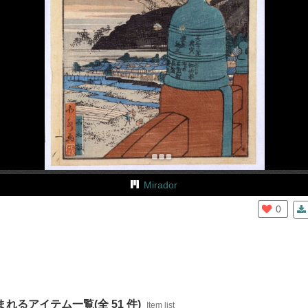
+
Add Item
Mirador
0
れるアイテム一覧(全 51 件)
Item list