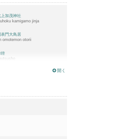
北上加茂神社
uhoku kamigamo jinja
園表門大鳥居
n omotemon otorii
佛鐘
butsusho
開く
し大谷めかねはし
hiotani meganehashi
坂法観寺
aka hokanji
條大橋比叡山春霞
joohashi hieizan shunka
原道白雨
subarado shirasame