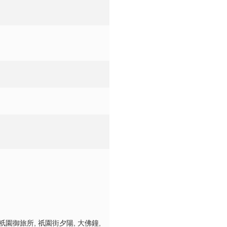
野庄杉坂道風社
shosugisaka tofusha
井金毘羅
ui kompira
原
mabara
祇園御旅所, 祇園街夕陽, 大佛鐘,