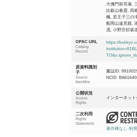
大佛門前耳塚, 
比叡山春霞, 四
楓, 若王子三の滝
船岡山遠見鏡, 
茂, 小野庄杉坂道
OPAC URL
https://bukkyo.
Catalog
institution=8
Record
TO&u.ignore_da
原資料識別
書誌ID: 991002
子
NCID: BA6164
Source
Identifire
公開状況
インターネット
Access
Rights
二次利用
Rights
Statements
著作権なし-利