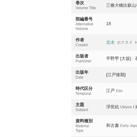
巻次
三條大橋比叡山
高臺寺船形門
Volume Title
Kodaiji funagatamon
部編番号
18
Alternative
銀閣之雪曙
Volume
Ginkaku no yuki no a
作者
北水
ホクスイ
H
西行庵木枯
Creator
Saigyoan kogarashi
出版者
平野甼 [大坂] :
Publisher
松が崎
Matsugasaki
出版年
[江戸後期]
Date
清和院蜘蛛塚
Seiwain kumozuka
時代区分
江戸
Edo
Temporal
洛西嵐山
主題
Rakusai ranzan
浮世絵
/
Ukiyoe
Subject
洛北今宮社
資料種別
Rakuhoku imamiyash
和古書
Early Jap
Materiar
Type