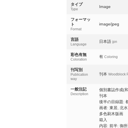
叡山双輪塔
タイプ
Eizan sorinto
Image
Type
壬生寺狂言
フォーマッ
Mibudera kyogen
image/jpeg
ト
Format
西高瀬紙屋川水門
言語
Yasui kompira
日本語
jpn
Language
彩色有無
有
Coloring
Coloration
刊写別
刊本
Woodblock P
Publication
way
一般注記
個別書誌作成(和
Description
刊本
後半の目録題: 
画者: 東居, 北水
多色刷木版画
箱入
内容: 前半: 御