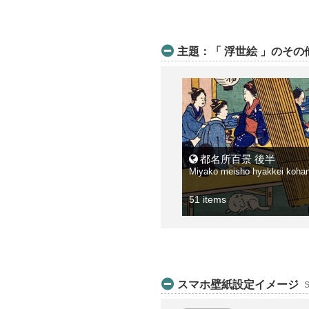
主題：「 浮世絵 」のそ
都名所百景 後半
Miyako meisho hyakkei koha
51 items
スマホ壁紙設定イメージ
S