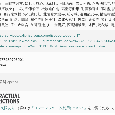
三十三間堂射前, にし大谷めかねはし, 円山新樹, 吉田朝霧, 八坂法観寺, 
條河原夕すゝみ, 五條橋下, 松原道白雨, 高臺寺船形門, 南禅寺山門深雪, 
, 西行庵木枯, 洛北貴舩社, 北岩倉大雲寺, 松が崎, 洛西龍安寺, 幡枝村圓
洛西嵐山, 洛北鳴瀧, 建仁寺町蛭子社, 洛北今宮社, 岩屋山金峯寺, 叡山よ
風社, 壬生寺狂言, 御菩薩池, 安井金毘羅, 西高瀬紙屋川水門, 淀秋暁, 嶋
userservices.exlibrisgroup.com/discovery/openurl?
1BU_INST&rfr_id=info:sid%2Fsummon&rft_dat=ie%3D21298254780006
te_coverage=true&vid=81BU_INST:Services&Force_direct=false
977989706201
086X
公開
opened
用制限あり
（詳細は
「コンテンツの二次利用について」
をご覧ください