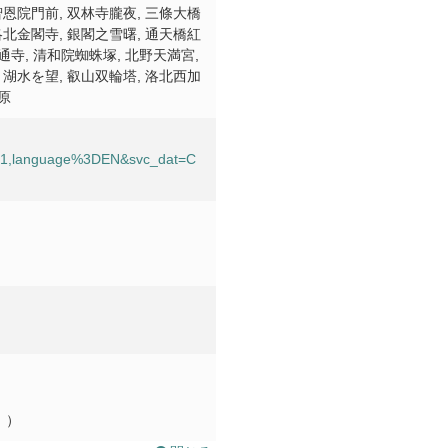
智恩院門前, 双林寺朧夜, 三條大橋
洛北金閣寺, 銀閣之雪曙, 通天橋紅
通寺, 清和院蜘蛛塚, 北野天満宮,
り湖水を望, 叡山双輪塔, 洛北西加
原
201,language%3DEN&svc_dat=C
。）