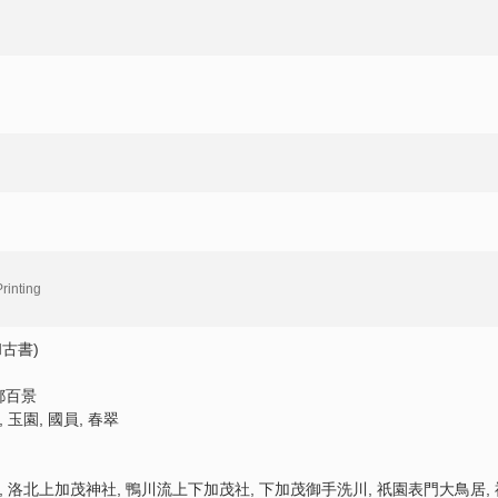
洛北西加茂
小
Rakuhoku nishigamo
Ono
御菩薩池
安
Midorogaike
Yas
淀秋暁
嶋
Yodo shugyo
Shi
rinting
古書)
都百景
, 玉園, 國員, 春翠
所, 洛北上加茂神社, 鴨川流上下加茂社, 下加茂御手洗川, 祇園表門大鳥居, 