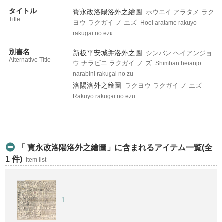
タイトル
寳永改洛陽洛外之繪圖
ホウエイ アラタメ ラク
Title
ヨウ ラクガイ ノ エズ
Hoei aratame rakuyo
rakugai no ezu
別書名
新板平安城并洛外之圖
シンバン ヘイアンジョ
Alternative Title
ウ ナラビニ ラクガイ ノ ズ
Shimban heianjo
narabini rakugai no zu
洛陽洛外之繪圖
ラクヨウ ラクガイ ノ エズ
Rakuyo rakugai no ezu
「 寳永改洛陽洛外之繪圖」に含まれるアイテム一覧(全
1 件)
Item list
1