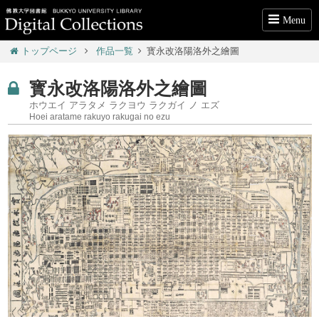
Menu
トップページ
作品一覧
寳永改洛陽洛外之繪圖
寳永改洛陽洛外之繪圖
ホウエイ アラタメ ラクヨウ ラクガイ ノ エズ
Hoei aratame rakuyo rakugai no ezu