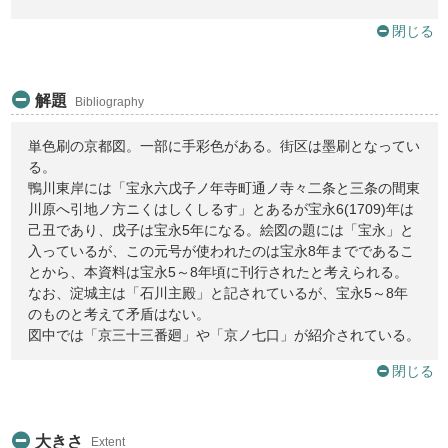
閉じる
解題
Bibliography
単色刷の京都図。一部に手彩色がある。街区は墨刷となってい
る。
鴨川東岸には「宝永六戊子ノ年寺町通ノ寺々二条と三条の間東
川原へ引地ノ方ニくはしくしるす」とあるが宝永6(1709)年は
己丑であり、戊子は宝永5年になる。絵図の題には「宝永」と
入っているが、この元号が使われたのは宝永8年までであるこ
とから、本資料は宝永5～8年頃に刊行されたと考えられる。
なお、淀城主は「石川主殿」と記されているが、宝永5～8年
のものと考えて矛盾はない。
図中では「京三十三番廻」や「京ノ七口」が紹介されている。
閉じる
大きさ
Extent