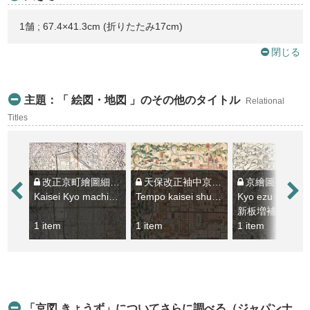
1舗 ; 67.4×41.3cm (折りたたみ17cm)
閉じる
主題：「 絵図・地図 」のその他のタイトル
Relational
Titles
改正京町繪圖細見大成 : 洛中洛外町々小名 : 全
天保改正袖中京繪圖
京繪圖
Kaisei Kyo machiezu saiken taisei : rakuchu rakugai machimachi kona : zen
Tempo kaisei shuchu Kyo ezu
Kyo ezu
新板増補
1 item
1 item
1 item
「京図 きょうず」についてさらに調べる（ジャパンナ