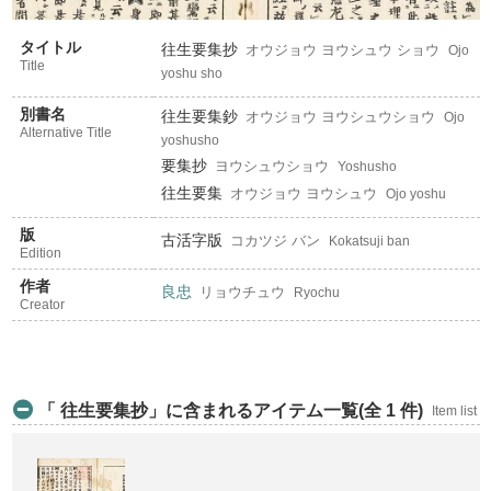
タイトル
往生要集抄
オウジョウ ヨウシュウ ショウ
Ojo
Title
yoshu sho
別書名
往生要集鈔
オウジョウ ヨウシュウショウ
Ojo
Alternative Title
yoshusho
要集抄
ヨウシュウショウ
Yoshusho
往生要集
オウジョウ ヨウシュウ
Ojo yoshu
版
古活字版
コカツジ バン
Kokatsuji ban
Edition
作者
良忠
リョウチュウ
Ryochu
Creator
「 往生要集抄」に含まれるアイテム一覧(全 1 件)
Item list