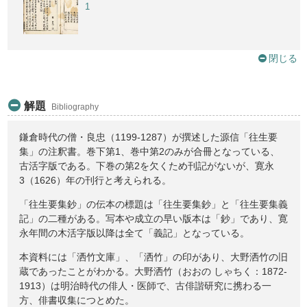
1
閉じる
解題
Bibliography
鎌倉時代の僧・良忠（1199-1287）が撰述した源信「往生要
集」の注釈書。巻下第1、巻中第2のみが合冊となっている、
古活字版である。下巻の第2を欠くため刊記がないが、寛永
3（1626）年の刊行と考えられる。
「往生要集鈔」の伝本の標題は「往生要集鈔」と「往生要集義
記」の二種がある。写本や成立の早い版本は「鈔」であり、寛
永年間の木活字版以降は全て「義記」となっている。
本資料には「洒竹文庫」、「洒竹」の印があり、大野洒竹の旧
蔵であったことがわかる。大野洒竹（おおの しゃちく：1872-
1913）は明治時代の俳人・医師で、古俳諧研究に携わる一
方、俳書収集につとめた。