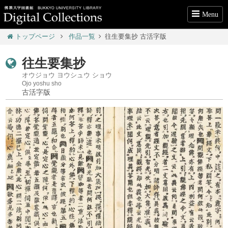
Menu
トップページ
作品一覧
往生要集抄 古活字版
往生要集抄
オウジョウ ヨウシュウ ショウ
Ojo yoshu sho
古活字版