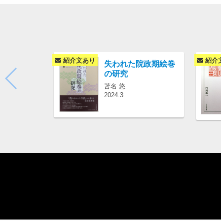
紹介文あり
紹介
失われた院政期絵巻
の研究
苫名 悠
2024.3