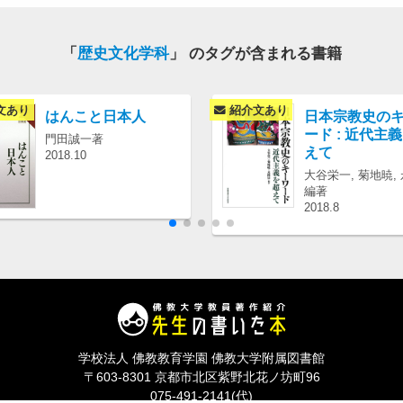
「
歴史文化学科
」 のタグが含まれる書籍
文あり
紹介文あり
はんこと日本人
日本宗教史の
ード : 近代主
門田誠一著
えて
2018.10
大谷栄一, 菊地暁,
編著
2018.8
学校法人 佛教教育学園 佛教大学附属図書館
〒603-8301 京都市北区紫野北花ノ坊町96
075-491-2141(代)