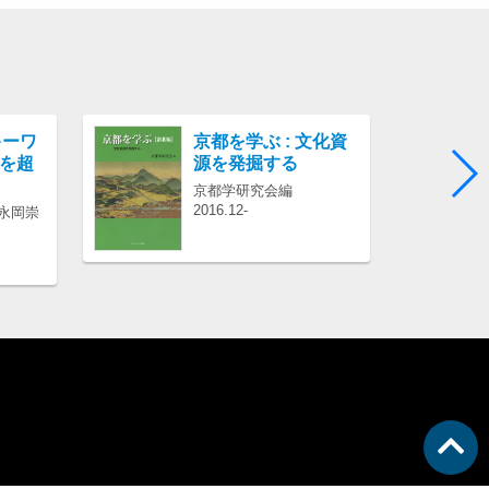
紹介文あり
キーワ
京都を学ぶ : 文化資
義を超
源を発掘する
京都学研究会編
2016.12-
 永岡崇