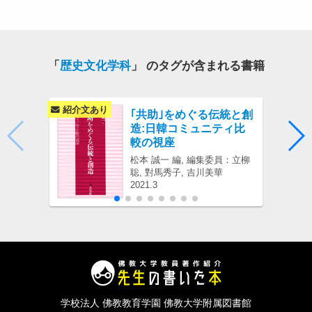
「
歴史文化学科
」 のタグが含まれる書籍
紹介文あり
紹介
｢共助｣をめぐる伝統と創
造:日韓コミュニティ比
較の視座
松本 誠一 編, 編集委員：立柳
聡, 對馬秀子, 吉川美華
2021.3
学校法人 佛教教育学園 佛教大学附属図書館