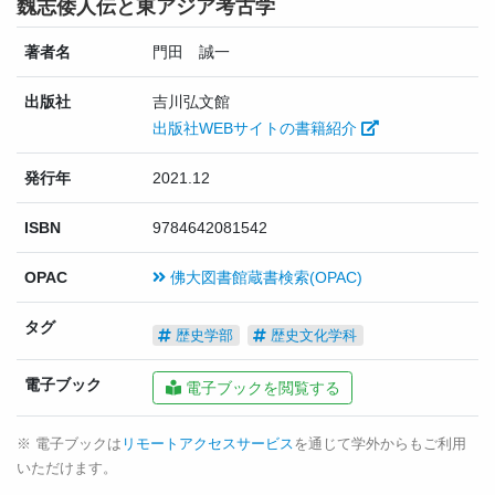
魏志倭人伝と東アジア考古学
著者名
門田 誠一
出版社
吉川弘文館
出版社WEBサイトの書籍紹介
発行年
2021.12
ISBN
9784642081542
OPAC
佛大図書館蔵書検索(OPAC)
タグ
歴史学部
歴史文化学科
電子ブック
電子ブックを閲覧する
※ 電子ブックは
リモートアクセスサービス
を通じて学外からもご利用
いただけます。