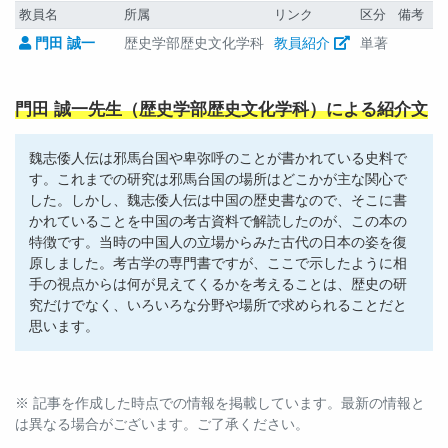
教員名
所属
リンク
区分
備考
門田 誠一
歴史学部歴史文化学科
教員紹介
単著
門田 誠一先生（歴史学部歴史文化学科）による紹介文
魏志倭人伝は邪馬台国や卑弥呼のことが書かれている史料で
す。これまでの研究は邪馬台国の場所はどこかが主な関心で
した。しかし、魏志倭人伝は中国の歴史書なので、そこに書
かれていることを中国の考古資料で解読したのが、この本の
特徴です。当時の中国人の立場からみた古代の日本の姿を復
原しました。考古学の専門書ですが、ここで示したように相
手の視点からは何が見えてくるかを考えることは、歴史の研
究だけでなく、いろいろな分野や場所で求められることだと
思います。
※ 記事を作成した時点での情報を掲載しています。最新の情報と
は異なる場合がございます。ご了承ください。