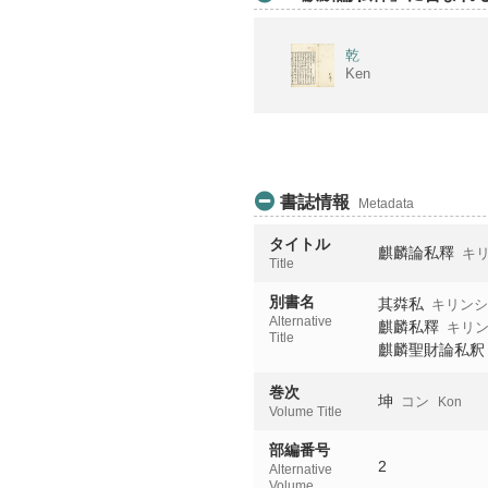
乾
Ken
書誌情報
Metadata
タイトル
麒麟論私釋
キリ
Title
別書名
其粦私
キリン
Alternative
麒麟私釋
キリン
Title
麒麟聖財論私釈
巻次
坤
コン
Kon
Volume Title
部編番号
2
Alternative
Volume