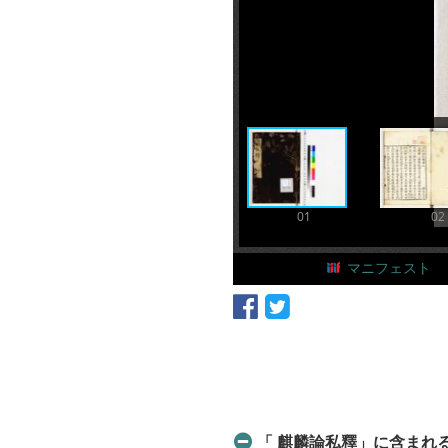
01
02
マニフェスト
「 麒麟論私釋」に含まれるア