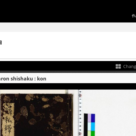
作
坤
Chang
 shishaku : kon