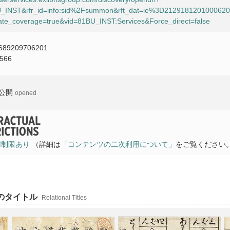
1BU_INST&rfr_id=info:sid%2Fsummon&rft_dat=ie%3D21291812010006
te_coverage=true&vid=81BU_INST:Services&Force_direct=false
689209706201
566
公開
opened
用制限あり
（詳細は
「コンテンツの二次利用について」
をご覧ください
他のタイトル
Relational Titles