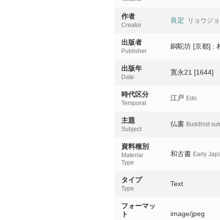
作者
良定
リョウジョ
Creator
出版者
銅駝坊 [京都] 
Publisher
出版年
寛永21 [1644]
Date
時代区分
江戸
Edo
Temporal
主題
仏書
Buddhist sut
Subject
資料種別
和古書
Early Jap
Materiar
Type
タイプ
Text
Type
フォーマッ
image/jpeg
ト