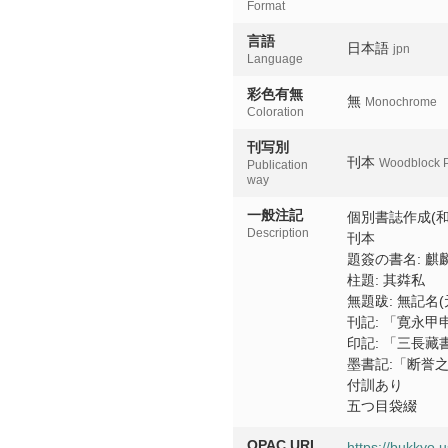
Format
言語
日本語
jpn
Language
彩色有無
無
Monochrome
Coloration
刊写別
刊本
Woodblock P
Publication
way
一般注記
個別書誌作成(和
Description
刊本
題簽の書名: 麒
柱題: 其粦私
無題跋: 無記名(
刊記: 「寛永甲
印記: 「三長藏
墨書記:「断誉
付訓あり
五つ目袋綴
OPAC URL
https://bukkyo.