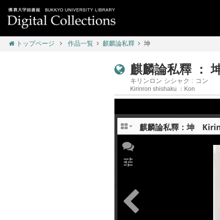
トップページ
作品一覧
麒麟論私釋
坤
麒麟論私釋 ： 
キリンロン シシャク : コン
Kirinron shishaku ：Kon
麒麟論私釋：坤 Kirinron
tune