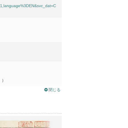
201,language%3DEN&svc_dat=C
。）
閉じる