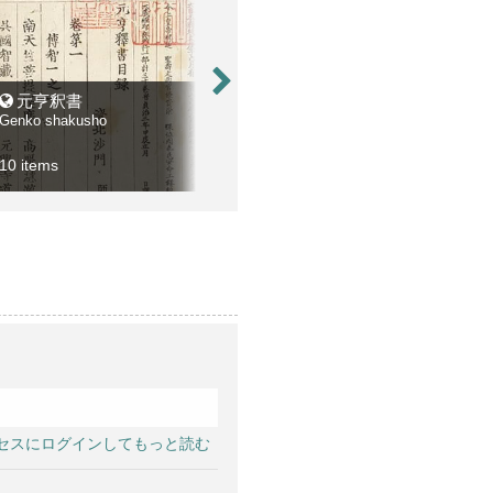
元亨釈書
佛道修行教文
曇
Genko shakusho
Butsudo shugyo no kyomon
10 items
1 item
1 ite
セスにログインしてもっと読む