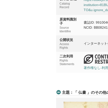
Catalog
institution=8
Record
TO&u.ignore_da
原資料識別
書誌ID: 991004
子
NCID: BB08241
Source
Identifire
公開状況
インターネット
Access
Rights
二次利用
Rights
Statements
著作権なし-利
主題：「 仏書 」のその