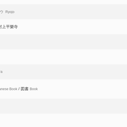
ウ
Ryojo
: 村上平樂寺
ra
/ 図書
anese Book
Book