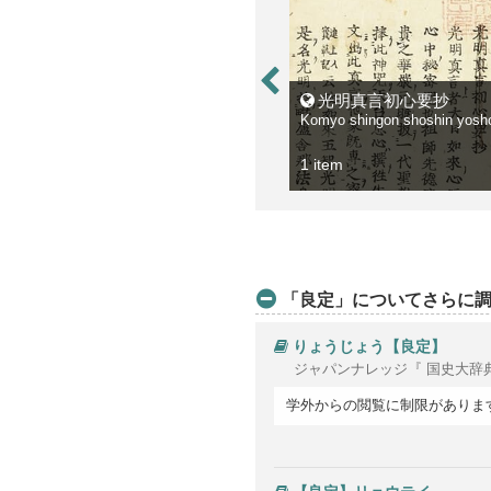
光明真言初心要抄
Komyo shingon shoshin yosh
1 item
「良定」についてさらに
りょうじょう【良定】
ジャパンナレッジ『 国史大辞
学外からの閲覧に制限がありま