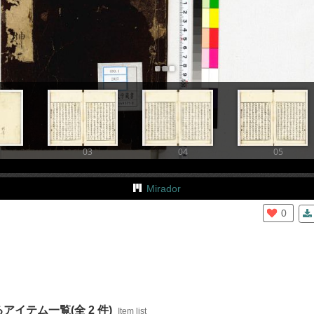
+
Add Item
03
04
05
Mirador
0
イテム一覧(全 2 件)
Item list