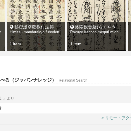
秘密漫荼羅教付法傳
洛陽観音廻(らくやうくはんをんめぐ)り道之記(みちのき) : 御詠歌(ゑいか)并ニ道法(みちのり)
o
Himitsu mandarakyo fuhoden
Rakuyo kannon meguri michinoki : goeika narabini michinori
1 item
1 item
調べる（ジャパンナレッジ）
Relational Search
典 』より
す
リモートアク