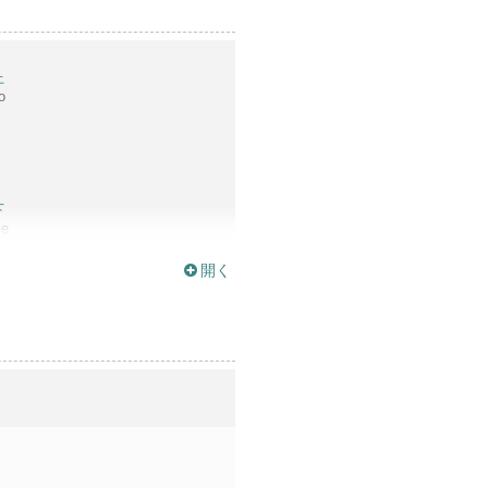
上
o
下
Ge
開く
上
o
上
o
上
o
上