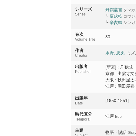
28Chu
シリーズ
丹鶴叢書
タンカ
29中
Series
└
庚戌帙
コウジ
29Chu
└
辛亥帙
シンガ
31上
巻次
30
31Jo
Volume Title
作者
水野, 忠央
ミズ
Creator
出版者
[新宮] : 丹鶴城
Publisher
京都 : 出雲寺文
大阪 : 秋田屋太
江戸 : 岡田屋嘉
出版年
[1850-1851]
Date
時代区分
江戸
Edo
Temporal
主題
物語・説話
Story
Subject