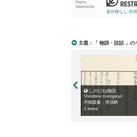
Rights
Statements
著作権なし-利
主題：「 物語・説話 」
しのひね物語
Shinobine monogatari
丹鶴叢書：庚戌帙
2 items