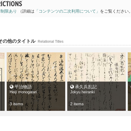
用制限あり
（詳細は
「コンテンツの二次利用について」
をご覧ください
のその他のタイトル
Relational Titles
平治物語
承久兵乱記
Heiji monogatari
Jokyu heiranki
3 items
2 items