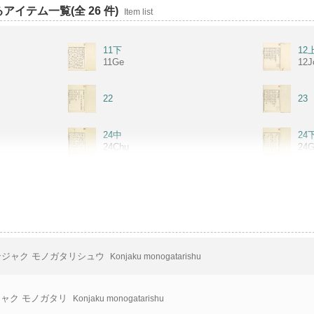
イテム一覧(全 26 件)
Item list
11下
12
11Ge
12J
22
23
24中
24
24Chu
24
25下
26
25Ge
26J
26下
27
26Ge
27J
ジャク モノガタリシュウ
Konjaku monogatarishu
27下
28
27Ge
28J
ャク モノガタリ
Konjaku monogatarishu
28下
29