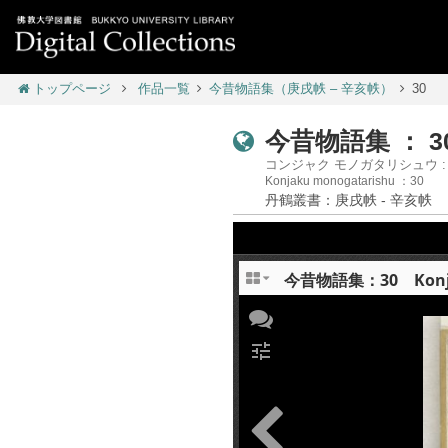
トップページ
作品一覧
今昔物語集（庚戌帙 – 辛亥帙）
30
今昔物語集 ： 3
コンジャク モノガタリシュウ : 
Konjaku monogatarishu ：30
丹鶴叢書：庚戌帙 - 辛亥帙
今昔物語集：30 Konjaku
tune