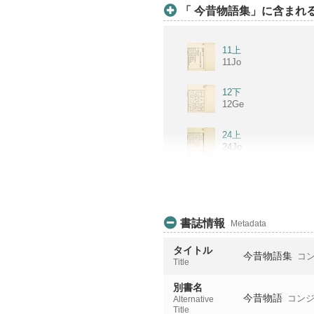
「 今昔物語集」に含まれるア
11上
11Jo
12下
12Ge
24上
24Jo
25上
25Jo
26中
書誌情報
Metadata
26Chu
タイトル
今昔物語集
コン
27中
Title
27Chu
別書名
今昔物語
コンジ
Alternative
28中
Title