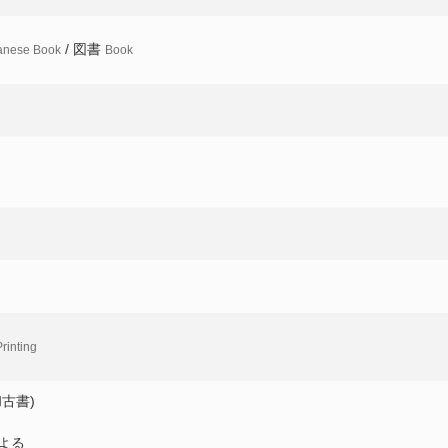
/ 図書
anese Book
Book
rinting
古書)
よる