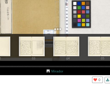
+
Add Item
2
03
04
05
Mirador
0