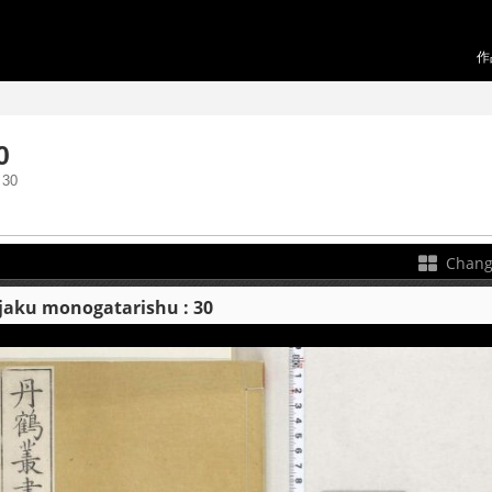
作
0
30
Chang
 monogatarishu : 30