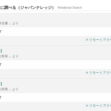
らに調べる（ジャパンナレッジ）
Relational Search
科全書 』より
す
リモートアク
書】
大辞泉 』より
す
リモートアク
書】
大辞典 』より
す
リモートアク