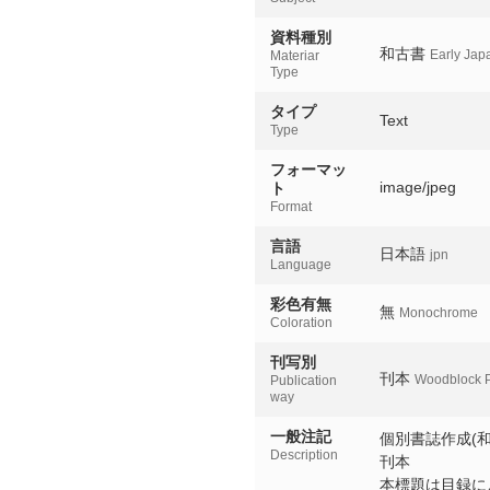
資料種別
和古書
Early Jap
Materiar
Type
タイプ
Text
Type
フォーマッ
image/jpeg
ト
Format
言語
日本語
jpn
Language
彩色有無
無
Monochrome
Coloration
刊写別
刊本
Woodblock P
Publication
way
一般注記
個別書誌作成(和
Description
刊本
本標題は目録に