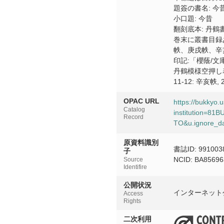
題簽の書名: 今
小口題: 今昔
翻刻底本: 丹鶴
巻末に叢書目録あ
帙、庚戌帙、辛
印記:「櫻蔭/文
丹鶴模様空押し
11-12: 辛亥帙, 
OPAC URL
https://bukkyo.
Catalog
institution=8
Record
TO&u.ignore_da
原資料識別
書誌ID: 991003
子
NCID: BA8569
Source
Identifire
公開状況
インターネット
Access
Rights
二次利用