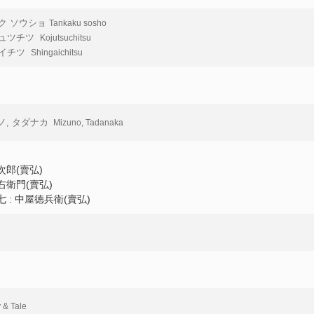
28Ge
29J
ク ソウショ
Tankaku sosho
29下
ュツチツ
Kojutsuchitsu
30
29Ge
イチツ
Shingaichitsu
31下
31Ge
ノ, タダナカ
Mizuno, Tadanaka
次郎(賣弘)
右衛門(賣弘)
七 : 中屋徳兵衛(賣弘)
 & Tale