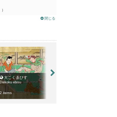
。）
閉じる
大こくゑひす
いはや
今
Daikoku ebisu
Iwaya
Konja
丹鶴
2 items
3 items
2 ite