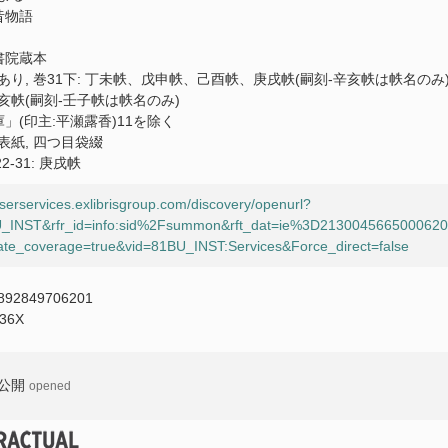
昔物語
書院蔵本
り, 巻31下: 丁未帙、戊申帙、己酉帙、庚戌帙(嗣刻-辛亥帙は帙名のみ),
亥帙(嗣刻-壬子帙は帙名のみ)
庫」(印主:平瀬露香)11を除く
表紙, 四つ目袋綴
22-31: 庚戌帙
userservices.exlibrisgroup.com/discovery/openurl?
1BU_INST&rfr_id=info:sid%2Fsummon&rft_dat=ie%3D21300456650006
te_coverage=true&vid=81BU_INST:Services&Force_direct=false
892849706201
636X
公開
opened