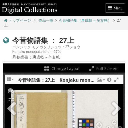
Menu
トップページ
作品一覧
今昔物語集（庚戌帙 – 辛亥帙）
27
上
今昔物語集 ： 27上
コンジャク モノガタリシュウ : 27ジョウ
Konjaku monogatarishu ：27Jo
丹鶴叢書：庚戌帙 - 辛亥帙
Change Layout
Full Screen
今昔物語集：27上 Konjaku monogatarishu : 27 jo
+
tune