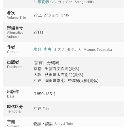
└
辛亥帙
シンガイチツ
Shingaichitsu
24下
24Ge
巻次
27上
27ジョウ
27Jo
Volume Title
25上
25Jo
部編番号
27(1)
Alternative
25下
Volume
25Ge
作者
水野, 忠央
ミズノ, タダナカ
Mizuno, Tadanaka
Creator
26上
26Jo
出版者
[新宮] : 丹鶴城
Publisher
京都 : 出雲寺文次郎(賣弘)
26中
26Chu
大阪 : 秋田屋太右衛門(賣弘)
江戸 : 岡田屋嘉七 : 中屋徳兵衛(賣弘)
26下
26Ge
出版年
[1850-1851]
Date
27上
27Jo
時代区分
江戸
Edo
Temporal
27中
主題
27Chu
物語・説話
Story & Tale
Subject