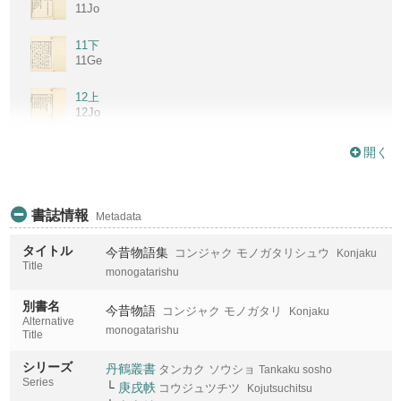
11Jo
11下
11Ge
12上
12Jo
12下
開く
12Ge
22
書誌情報
Metadata
タイトル
今昔物語集
コンジャク モノガタリシュウ
Konjaku
23
Title
monogatarishu
別書名
24上
今昔物語
コンジャク モノガタリ
Konjaku
24Jo
Alternative
monogatarishu
Title
24中
シリーズ
丹鶴叢書
タンカク ソウショ
Tankaku sosho
24Chu
Series
└
庚戌帙
コウジュツチツ
Kojutsuchitsu