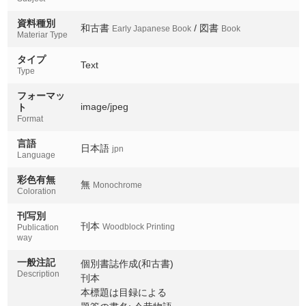
27下
資料種別
和古書
/ 図書
Early Japanese Book
Book
27Ge
Materiar Type
28上
タイプ
Text
28Jo
Type
フォーマッ
28中
image/jpeg
ト
28Chu
Format
28下
言語
日本語
28Ge
jpn
Language
29上
彩色有無
無
Monochrome
29Jo
Coloration
刊写別
29中
刊本
Woodblock Printing
29Chu
Publication
way
29下
一般注記
個別書誌作成(和古書)
29Ge
Description
刊本
本標題は目録による
30