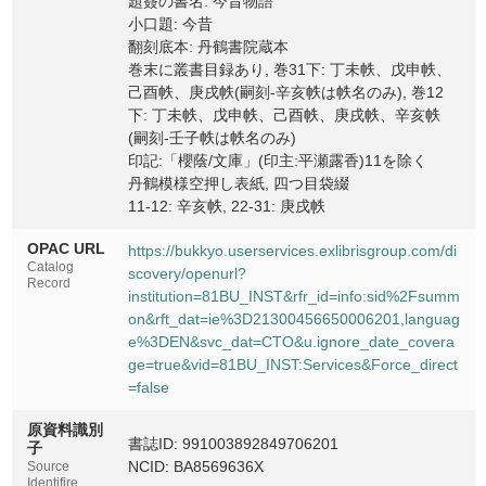
題簽の書名: 今昔物語
小口題: 今昔
31上
翻刻底本: 丹鶴書院蔵本
31Jo
巻末に叢書目録あり, 巻31下: 丁未帙、戊申帙、
己酉帙、庚戌帙(嗣刻-辛亥帙は帙名のみ), 巻12
31下
下: 丁未帙、戊申帙、己酉帙、庚戌帙、辛亥帙
31Ge
(嗣刻-壬子帙は帙名のみ)
印記:「櫻蔭/文庫」(印主:平瀬露香)11を除く
丹鶴模様空押し表紙, 四つ目袋綴
11-12: 辛亥帙, 22-31: 庚戌帙
OPAC URL
https://bukkyo.userservices.exlibrisgroup.com/di
Catalog
scovery/openurl?
Record
institution=81BU_INST&rfr_id=info:sid%2Fsumm
on&rft_dat=ie%3D21300456650006201,languag
e%3DEN&svc_dat=CTO&u.ignore_date_covera
ge=true&vid=81BU_INST:Services&Force_direct
=false
原資料識別
書誌ID: 991003892849706201
子
NCID: BA8569636X
Source
Identifire