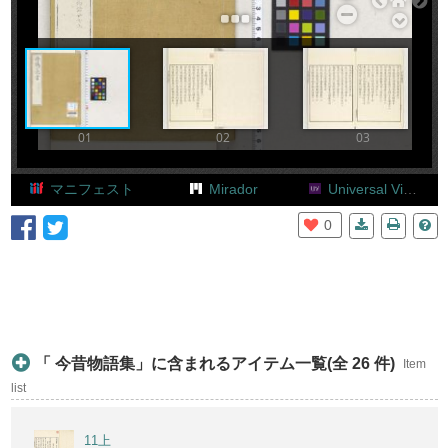
Add Item
01
02
03
マニフェスト
Mirador
Universal Viewer
0
「 今昔物語集」に含まれるアイテム一覧(全 26 件)
Item
list
11上