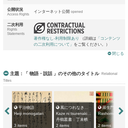
公開状況
インターネット公開
opened
Access Rights
二次利用
Rights
Statements
著作権なし-利用制限あり
（詳細は
「コンテンツ
の二次利用について」
をご覧ください。）
閉じる
主題：「 物語・説話 」のその他のタイトル
Relational
Titles
平治物語
風につれなき物語
羅生門
Heiji monogatari
Kaze ni tsurenaki monogatari
Rashomon
丹鶴叢書：丁未帙
3 items
2 items
2 items