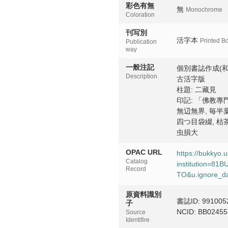
彩色有無
無
Monochrome
Coloration
刊写別
活字本
Printed B
Publication
way
一般注記
個別書誌作成(和
Description
古活字版
柱題: 二藏見
印記: 「佛教專
無辺無界, 毎半葉
四つ目袋綴, 枯
虫損大
OPAC URL
https://bukkyo.
Catalog
institution=8
Record
TO&u.ignore_da
原資料識別
書誌ID: 991005
子
NCID: BB02455
Source
Identifire