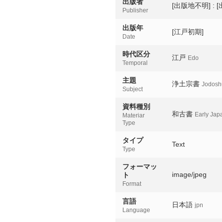
出版者
[出版地不明] : 
Publisher
出版年
[江戸初期]
Date
時代区分
江戸
Edo
Temporal
主題
浄土宗書
Jodoshu
Subject
資料種別
和古書
Early Jap
Materiar
Type
タイプ
Text
Type
フォーマッ
image/jpeg
ト
Format
言語
日本語
jpn
Language