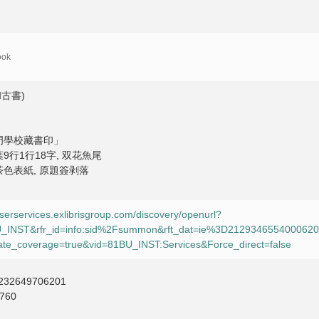
ook
古書)
門學校藏書印」
9行1行18字, 双花魚尾
茶色表紙, 原題簽剥落
userservices.exlibrisgroup.com/discovery/openurl?
1BU_INST&rfr_id=info:sid%2Fsummon&rft_dat=ie%3D21293465540006
te_coverage=true&vid=81BU_INST:Services&Force_direct=false
232649706201
760