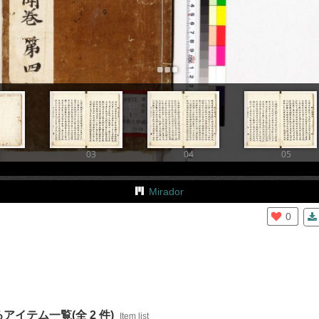
+
Add Item
03
04
05
Mirador
0
イテム一覧(全 2 件)
Item list