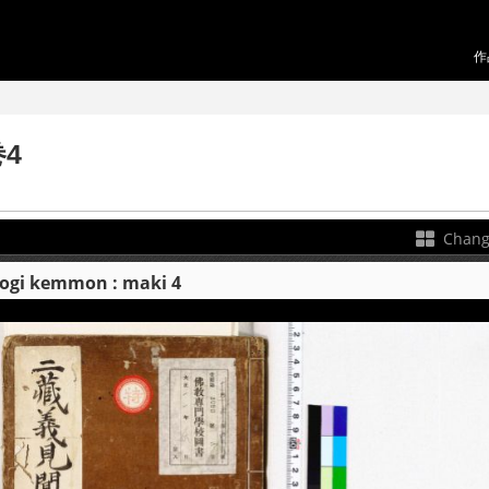
作
4
Chang
 kemmon : maki 4