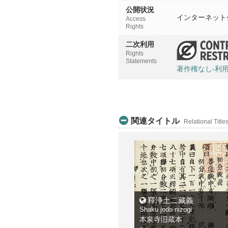
公開状況
インターネット
Access
Rights
二次利用
Rights
Statements
著作権なし-利
関連タイトル
Relational Title
釋浄土二藏義
Shaku jodo nizogi
本泉寺旧蔵本