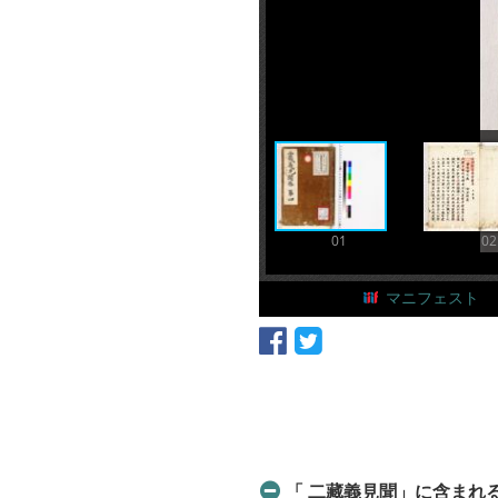
01
02
マニフェスト
「 二藏義見聞」に含まれるア