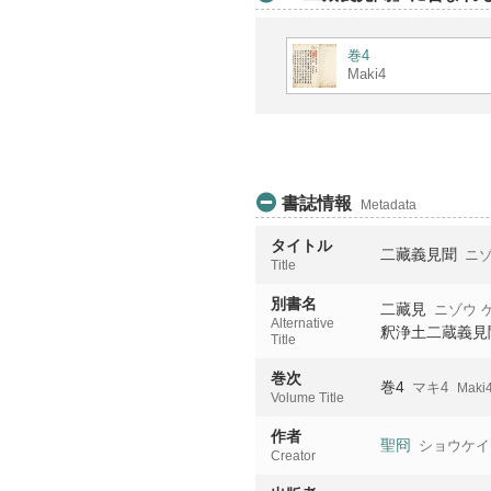
巻4
Maki4
書誌情報
Metadata
タイトル
二藏義見聞
ニゾ
Title
別書名
二藏見
ニゾウ 
Alternative
釈浄土二蔵義見
Title
巻次
巻4
マキ4
Maki
Volume Title
作者
聖冏
ショウケイ
Creator