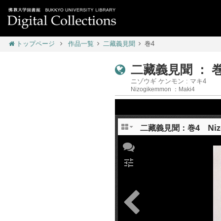
トップページ
作品一覧
二藏義見聞
巻4
二藏義見聞 ： 巻
ニゾウギ ケンモン : マキ4
Nizogikemmon ：Maki4
二藏義見聞：巻4 Nizogi
tune