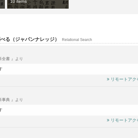
10 items
調べる（ジャパンナレッジ）
Relational Search
科全書 』より
す
リモートアク
科事典 』より
す
リモートアク