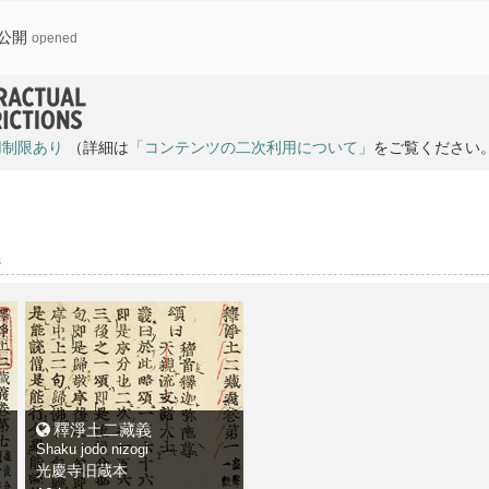
公開
opened
用制限あり
（詳細は
「コンテンツの二次利用について」
をご覧ください
s
釋淨土二藏義
Shaku jodo nizogi
光慶寺旧蔵本