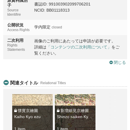
原資料識別
書誌ID: 991003902099706201
子
NCID: BB01118313
Source
Identifire
公開状況
学内限定
closed
Access Rights
二次利用
画像のご利用にあたっては申請が必要です。
Rights
詳細は
「コンテンツの二次利用について」
をご
Statements
覧ください。
閉じる
関連タイトル
Relational Titles
懐寳京繪圖
新増細見京繪圖 : 全 : 文化改正
Kaiho Kyo ezu
Shinzo saiken Kyo ezu : zen : Bunka kaisei
1 item
1 item