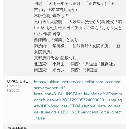
刊記: 「天明三年癸卯正月」「正吉板」(「正
吉」は 正本屋吉兵衛か)
木版色刷, 畳みもの
六山送り火説明: 「大妙法い(舟形)大(鳥居形) / 右
いづれも七月十六日ノ夜山々に燈之 / おくり火と
いふ 作者 君修」
西陣南に「聚樂」とあり
御所内: 「禁裏様」「仙洞御所 / 女院御所」「新
女院御所」
京都所司代名: 記載なし
北辺東: 「小野山」, 同西: 「丹波道 / 惟喬社」.
南辺東: 「米カシ」, 同西: 「津国道」
OPAC URL
https://bukkyo.userservices.exlibrisgroup.com/di
Catalog
scovery/openurl?
Record
institution=81BU_INST&rfr_id=info:sid%2Fsumm
on&rft_dat=ie%3D21299057240006201,languag
e%3DEN&svc_dat=CTO&u.ignore_date_covera
ge=true&vid=81BU_INST:Services&Force_direct
=false