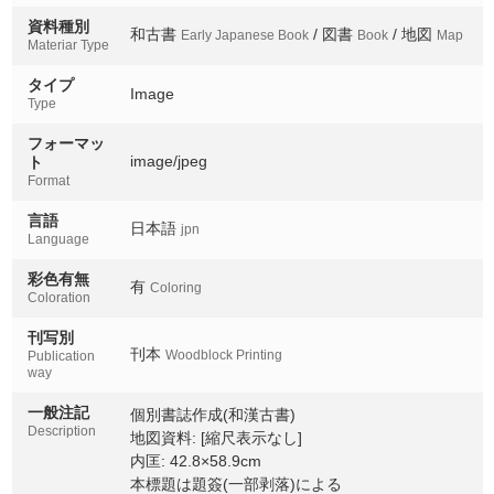
資料種別
和古書
/ 図書
/ 地図
Early Japanese Book
Book
Map
Materiar Type
タイプ
Image
Type
フォーマッ
image/jpeg
ト
Format
言語
日本語
jpn
Language
彩色有無
有
Coloring
Coloration
刊写別
刊本
Woodblock Printing
Publication
way
一般注記
個別書誌作成(和漢古書)
Description
地図資料: [縮尺表示なし]
内匡: 42.8×58.9cm
本標題は題簽(一部剥落)による