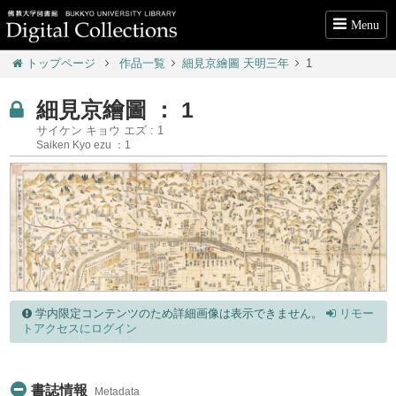
Menu
トップページ
作品一覧
細見京繪圖 天明三年
1
細見京繪圖 ： 1
サイケン キョウ エズ : 1
Saiken Kyo ezu ：1
学内限定コンテンツのため詳細画像は表示できません。
リモー
トアクセスにログイン
書誌情報
Metadata