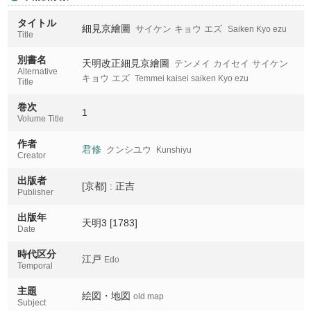
タイトル
細見京繪圖
サイケン キョウ エズ
Saiken Kyo ezu
Title
別書名
天明改正細見京繪圖
テンメイ カイセイ サイケン
Alternative
キョウ エズ
Temmei kaisei saiken Kyo ezu
Title
巻次
1
Volume Title
作者
君修
クンシユウ
Kunshiyu
Creator
出版者
[京都] : 正吉
Publisher
出版年
天明3 [1783]
Date
時代区分
江戸
Edo
Temporal
主題
絵図・地図
old map
Subject