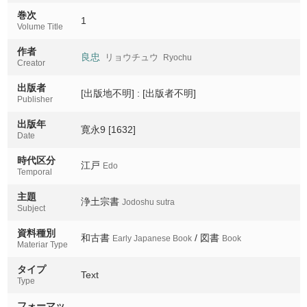
巻次
1
Volume Title
作者
良忠
リョウチュウ
Ryochu
Creator
出版者
[出版地不明] : [出版者不明]
Publisher
出版年
寛永9 [1632]
Date
時代区分
江戸
Edo
Temporal
主題
浄土宗書
Jodoshu sutra
Subject
資料種別
和古書
/ 図書
Early Japanese Book
Book
Materiar Type
タイプ
Text
Type
フォーマッ