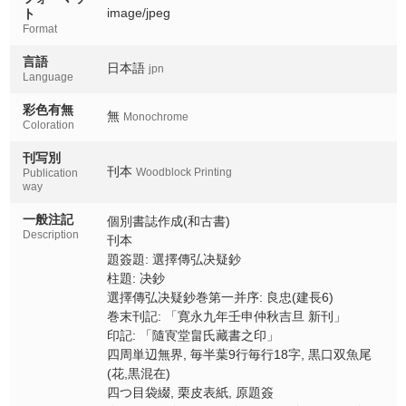
image/jpeg
ト
Format
言語
日本語
jpn
Language
彩色有無
無
Monochrome
Coloration
刊写別
刊本
Woodblock Printing
Publication
way
一般注記
個別書誌作成(和古書)
Description
刊本
題簽題: 選擇傳弘决疑鈔
柱題: 决鈔
選擇傳弘决疑鈔巻第一并序: 良忠(建長6)
巻末刊記: 「寛永九年壬申仲秋吉旦 新刊」
印記: 「隨㝗堂畠氏藏書之印」
四周単辺無界, 毎半葉9行毎行18字, 黒口双魚尾
(花,黒混在)
四つ目袋綴, 栗皮表紙, 原題簽