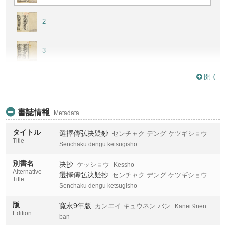
2
3
開く
4
5
書誌情報
Metadata
タイトル
選擇傳弘决疑鈔
センチャク デング ケツギショウ
Title
Senchaku dengu ketsugisho
別書名
决抄
ケッショウ
Kessho
Alternative
選擇傳弘决疑抄
センチャク デング ケツギショウ
Title
Senchaku dengu ketsugisho
版
寛永9年版
カンエイ キュウネン バン
Kanei 9nen
Edition
ban