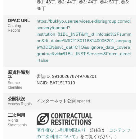
巻1: 43丁, 巻2: 44丁, 巻3: 44丁, 巻4: 50丁, 巻5:
45丁
OPAC URL
https://bukkyo.userservices.exlibrisgroup.com/di
Catalog
scovery/openurl?
Record
institution=81BU_INST&rfr_id=info:sid%2Fsumm
on&rft_dat=ie%3D21301168140006201,languag
e%3DEN&svc_dat=CTO&u.ignore_date_covera
ge=true&vid=81BU_INST:Services&Force_direct
=false
原資料識別
書誌ID: 991002678749706201
子
NCID: BA71517010
Source
Identifire
公開状況
インターネット公開
opened
Access Rights
二次利用
Rights
Statements
著作権なし-利用制限あり
（詳細は
「コンテンツ
の二次利用について」
をご覧ください。）