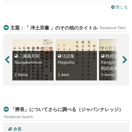
閉じる
主題：「 浄土宗書 」のその他のタイトル
Relational Titles
二藏義見聞
法語集
觀經定善義傳通記
Nizogikemmon
Hogoshu
觀經疏傳通記
2 items
1 item
3 items
「辨長」についてさらに調べる（ジャパンナレッジ）
Relational Search
弁長