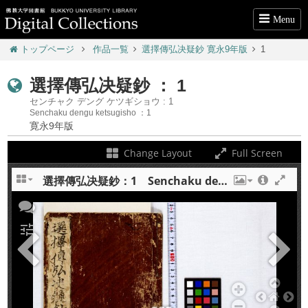
Menu
トップページ
作品一覧
選擇傳弘决疑鈔 寛永9年版
1
選擇傳弘决疑鈔 ： 1
センチャク デング ケツギショウ : 1
Senchaku dengu ketsugisho ：1
寛永9年版
Change Layout
Full Screen
選擇傳弘决疑鈔：1 Senchaku dengu ketsugisho : 1
+
tune