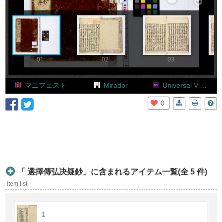
Add Item
01
02
03
マニフェスト
Mirador
Universal Viewer
0
「 選擇傳弘决疑鈔」に含まれるアイテム一覧(全 5 件)
Item list
1