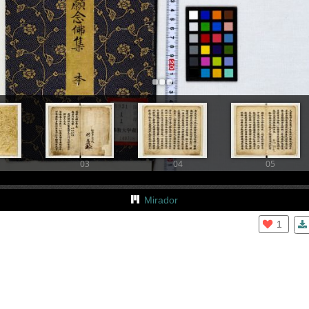
+
Add Item
03
04
05
Mirador
1