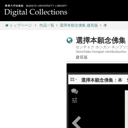
トップページ
作品一覧
選擇本願念佛集 建長版
本
選擇本願念佛集 
センチャク ホンガン ネンブツシ
Senchaku hongan nembutsushu
建長版
選擇本願念佛集：本 Sench
tune