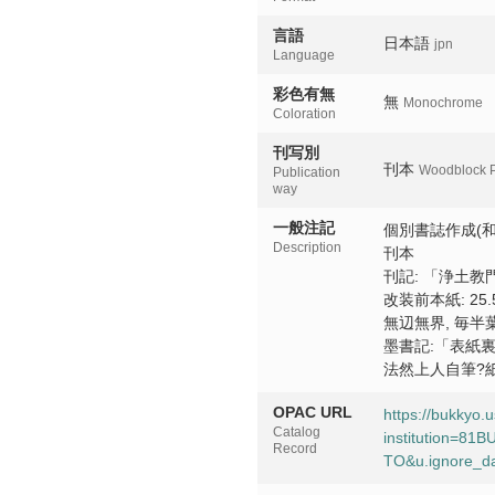
言語
日本語
jpn
Language
彩色有無
無
Monochrome
Coloration
刊写別
刊本
Woodblock P
Publication
way
一般注記
個別書誌作成(和
Description
刊本
刊記: 「浄土教
改装前本紙: 25.
無辺無界, 毎半葉
墨書記:「表紙
法然上人自筆?紙
OPAC URL
https://bukkyo.
Catalog
institution=8
Record
TO&u.ignore_da