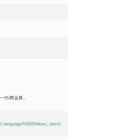
一代/釋岌興」
201,language%3DEN&svc_dat=C