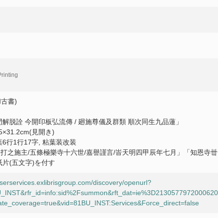
rinting
古書)
門解脱詮 今開印板弘流傳 / 廻施尊儀及群類 順次同生九品蓮」
5×31.2cm(見開き)
6行1行17字, 粘葉装改装
裏打之施主/五條極樂寺十六世/嘉譽謹言/峕天明四甲辰年七月」「知恩寺丗
片(五文字)を付す
userservices.exlibrisgroup.com/discovery/openurl?
1BU_INST&rfr_id=info:sid%2Fsummon&rft_dat=ie%3D21305779720006
te_coverage=true&vid=81BU_INST:Services&Force_direct=false