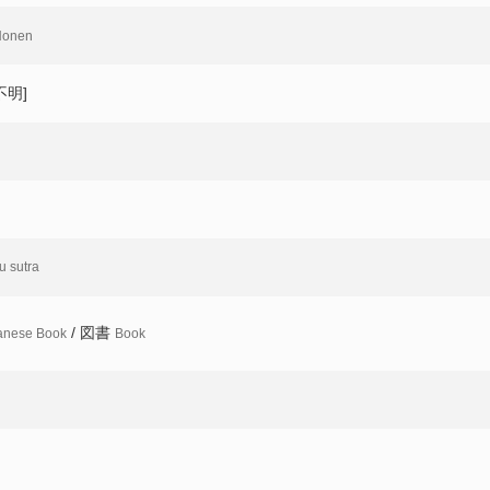
onen
不明]
 sutra
/ 図書
anese Book
Book