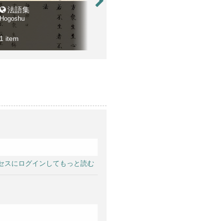
法語集
選擇傳弘决疑鈔
黒
Hogoshu
Senchaku dengu ketsugisho
Kurod
寛永期 古活字版
1 item
5 items
10 it
セスにログインしてもっと読む