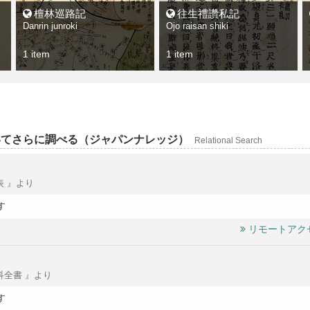
檀林巡路記
往生禮讚私記
Danrin junroki
Ojo raisan shiki
1 item
1 item
いてさらに調べる（ジャパンナレッジ）
Relational Search
表 』より
す
リモートアク
科全書 』より
す