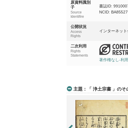
原資料識別
書誌ID: 991000
子
NCID: BA85527
Source
Identifire
公開状況
インターネット
Access
Rights
二次利用
Rights
Statements
著作権なし-利
主題：「 浄土宗書 」の