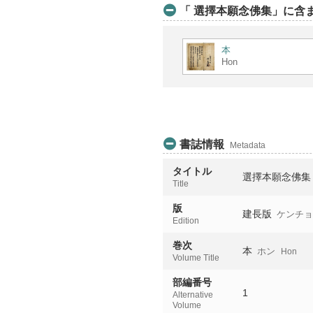
「 選擇本願念佛集」に含ま
本
Hon
書誌情報
Metadata
タイトル
選擇本願念佛集
Title
版
建長版
ケンチ
Edition
巻次
本
ホン
Hon
Volume Title
部編番号
1
Alternative
Volume