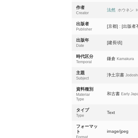
作者
法然
ホウネン
H
Creator
出版者
[京都] : [出版者
Publisher
出版年
[建長頃]
Date
時代区分
鎌倉
Kamakura
Temporal
主題
浄土宗書
Jodoshu
Subject
資料種別
和古書
Early Jap
Materiar
Type
タイプ
Text
Type
フォーマッ
image/jpeg
ト
Format