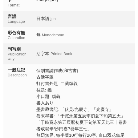
Format
言語
日本語
jpn
Language
彩色有無
無
Monochrome
Coloration
刊写別
活字本
Printed Book
Publication
way
一般注記
個別書誌作成(和古書)
Description
古活字版
打付書外題: 二藏頌義
柱題: 義
小口題: 頌義
書入あり
墨書蔵書記: 「伏見/光慶寺」「光慶寺」
巻末墨書: 「于寛永第五辰秊初夏下旬第五天」
「于時寛永第五辰暦初夏下旬第五天此三十巻書
者成就畢/沙門嘉?譽年三七」
無辺無界, 毎半葉10行毎行20字, 白口双花魚尾