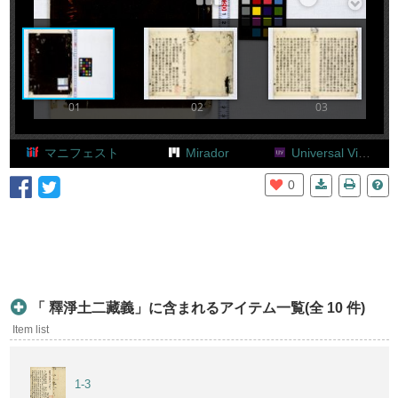
Add Item
01
02
03
マニフェスト
Mirador
Universal Viewer
0
「 釋淨土二藏義」に含まれるアイテム一覧(全 10 件)
Item list
1-3