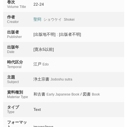
25-27
巻次
22-24
Volume Title
作者
28-30
聖冏
ショウケイ
Shokei
Creator
出版者
[出版地不明] : [出版者不明]
Publisher
出版年
[寛永5以前]
Date
時代区分
江戸
Edo
Temporal
主題
浄土宗書
Jodoshu sutra
Subject
資料種別
和古書
/ 図書
Early Japanese Book
Book
Materiar Type
タイプ
Text
Type
フォーマッ
image/jpeg
ト