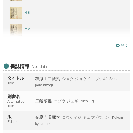
4-6
7-9
開く
10-12
13-15
書誌情報
Metadata
タイトル
釋淨土二藏義
シャク ジョウド ニゾウギ
Shaku
16-18
Title
jodo nizogi
別書名
19-21
二藏頌義
ニゾウ ジュギ
Nizo jugi
Alternative
Title
22-24
版
光慶寺旧蔵本
コウケイジ キュウゾウボン
Kokeiji
Edition
kyuzobon