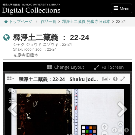
Menu
トップページ
作品一覧
釋淨土二藏義 光慶寺旧蔵本
22-24
釋淨土二藏義 ： 22-24
シャク ジョウド ニゾウギ : 22-24
Shaku jodo nizogi ：22-24
光慶寺旧蔵本
Change Layout
Full Screen
釋淨土二藏義：22-24 Shaku jodo nizogi : 22-24
+
tune