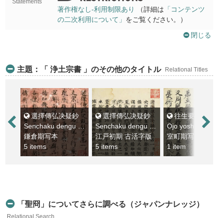
Statements
著作権なし-利用制限あり
（詳細は
「コンテンツ
の二次利用について」
をご覧ください。）
閉じる
主題：「 浄土宗書 」のその他のタイトル
Relational Titles
選擇傳弘决疑鈔
選擇傳弘决疑鈔
往生要集鈔
Senchaku dengu ketsugisho
Senchaku dengu ketsugisho
Ojo yoshusho
鎌倉期写本
江戸初期 古活字版
室町期写本
5 items
5 items
1 item
「聖冏」についてさらに調べる（ジャパンナレッジ）
Relational Search