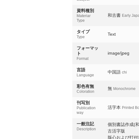
資料種別
和古書
Early Jap
Materiar
Type
タイプ
Text
Type
フォーマッ
image/jpeg
ト
Format
言語
中国語
chi
Language
彩色有無
無
Monochrome
Coloration
刊写別
活字本
Printed B
Publication
way
一般注記
個別書誌作成(和
Description
古活字版
版心および打付書