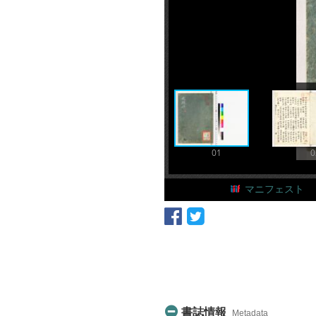
01
0
マニフェスト
書誌情報
Metadata