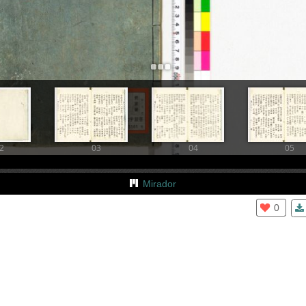
+
Add Item
2
03
04
05
Mirador
0