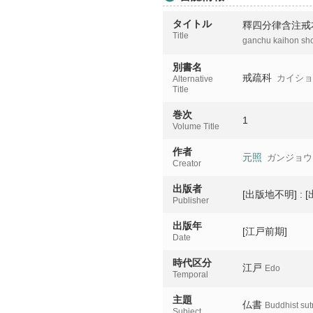
タイトル
釋四分律含注戒
Title
ganchu kaihon sh
別書名
戒疏科
カイシ
Alternative
Title
巻次
1
Volume Title
作者
元照
ガンジョウ
Creator
出版者
[出版地不明] : 
Publisher
出版年
[江戸前期]
Date
時代区分
江戸
Edo
Temporal
主題
仏書
Buddhist sut
Subject