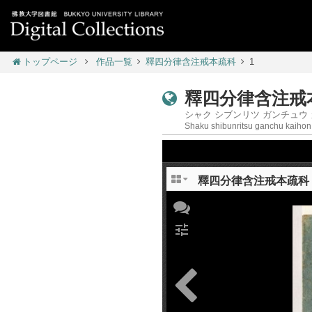
トップページ
作品一覧
釋四分律含注戒本疏科
1
釋四分律含注戒本
シャク シブンリツ ガンチュウ カイホン ショ
Shaku shibunritsu ganchu kaiho
釋四分律含注戒本疏科 Shak
tune