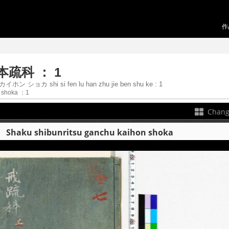
作
疏科 ： 1
カ shi si fen lu han zhu jie ben shu ke : 1
n shoka ：1
Chang
u shibunritsu ganchu kaihon shoka