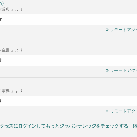
n
）
大辞典 』より
す
リモートアク
科全書 』より
す
リモートアク
科事典 』より
す
リモートアク
クセスにログインしてもっとジャパンナレッジをチェックする (検索結