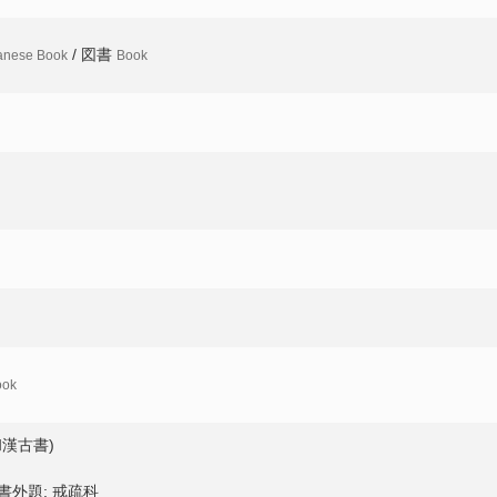
/ 図書
anese Book
Book
ook
漢古書)
外題: 戒疏科