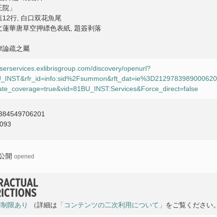
王院」
葉12行, 白口双花魚尾
文蓮華唐草空押縹色表紙, 題簽剥落
律論疏之屬
userservices.exlibrisgroup.com/discovery/openurl?
1BU_INST&rfr_id=info:sid%2Fsummon&rft_dat=ie%3D21297839890006
te_coverage=true&vid=81BU_INST:Services&Force_direct=false
384549706201
093
公開
opened
用制限あり
（詳細は
「コンテンツの二次利用について」
をご覧ください