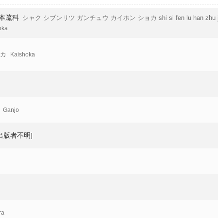
本疏科
シャク シブンリツ ガンチュウ カイホン ショカ shi si fen lu han zhu jie
oka
ョカ
Kaishoka
Ganjo
[出版者不明]
ra