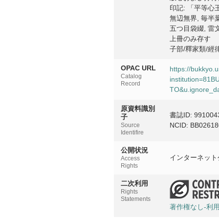
印記: 「平等心
無辺無界, 毎半
五つ目袋綴, 雷
上冊のみ存す
子部/釋家類/經
OPAC URL
https://bukkyo.
Catalog
institution=8
Record
TO&u.ignore_da
原資料識別
書誌ID: 991004
子
NCID: BB02618
Source
Identifire
公開状況
インターネット
Access
Rights
二次利用
Rights
Statements
著作権なし-利