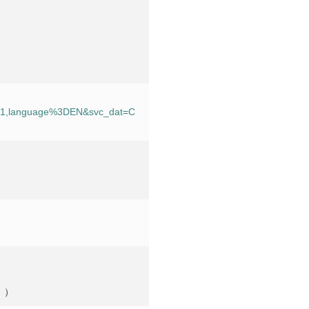
201,language%3DEN&svc_dat=C
。）