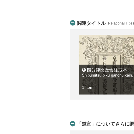
関連タイトル
Relational Title
四分律比丘含注戒本
Shibunritsu biku 
1 item
「道宣」についてさらに