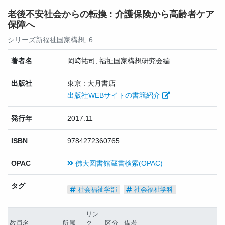
老後不安社会からの転換 : 介護保険から高齢者ケア
保障へ
シリーズ新福祉国家構想; 6
著者名
岡﨑祐司, 福祉国家構想研究会編
出版社
東京 : 大月書店
出版社WEBサイトの書籍紹介
発行年
2017.11
ISBN
9784272360765
OPAC
佛大図書館蔵書検索(OPAC)
タグ
社会福祉学部
社会福祉学科
リン
教員名
所属
ク
区分
備考