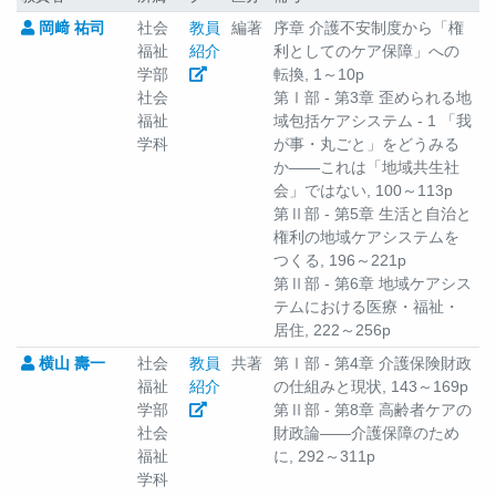
岡﨑 祐司
社会
教員
編著
序章 介護不安制度から「権
福祉
紹介
利としてのケア保障」への
学部
転換, 1～10p
社会
第Ⅰ部 - 第3章 歪められる地
福祉
域包括ケアシステム - 1 「我
学科
が事・丸ごと」をどうみる
か――これは「地域共生社
会」ではない, 100～113p
第Ⅱ部 - 第5章 生活と自治と
権利の地域ケアシステムを
つくる, 196～221p
第Ⅱ部 - 第6章 地域ケアシス
テムにおける医療・福祉・
居住, 222～256p
横山 壽一
社会
教員
共著
第Ⅰ部 - 第4章 介護保険財政
福祉
紹介
の仕組みと現状, 143～169p
学部
第Ⅱ部 - 第8章 高齢者ケアの
社会
財政論――介護保障のため
福祉
に, 292～311p
学科