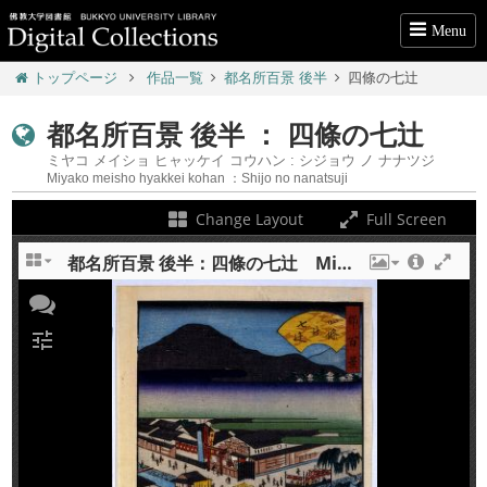
Menu
トップページ
作品一覧
都名所百景 後半
四條の七辻
都名所百景 後半 ： 四條の七辻
ミヤコ メイショ ヒャッケイ コウハン : シジョウ ノ ナナツジ
Miyako meisho hyakkei kohan ：Shijo no nanatsuji
Change Layout
Full Screen
都名所百景 後半：四條の七辻 Miyako meisho hyakkei kohan : Shijo no nanatsuji
+
tune