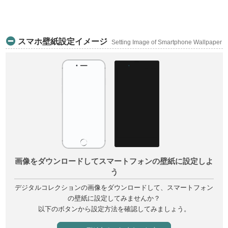
永観堂
Eikando
スマホ壁紙設定イメージ
Setting Image of Smartphone Wallpaper
真如堂
Shinnyodo
縄手大和橋
Nawate yamatobashi
霊山
Ryozen
鳥辺山
Toribeyama
画像をダウンロードしてスマートフォンの壁紙に設定しよ
長樂寺
う
Chorakuji
デジタルコレクションの画像をダウンロードして、スマートフォン
高臺寺唐傘亭
の壁紙に設定してみませんか？
Kodaiji karakasatei
以下のボタンから設定方法を確認してみましょう。
音羽山清水寺