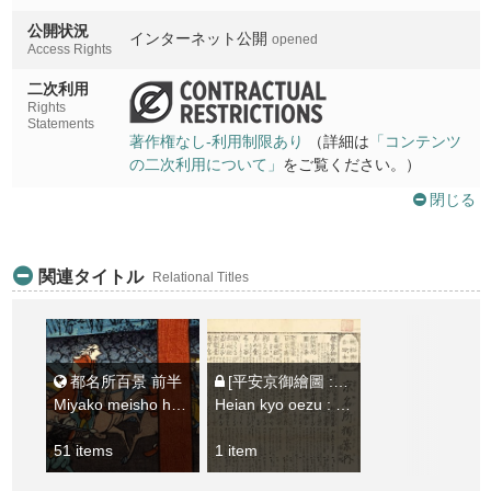
空也堂
公開状況
インターネット公開
opened
Kuyado
Access Rights
東寺秘蜜法院
二次利用
Toji himitsu hoin
Rights
Statements
著作権なし-利用制限あり
（詳細は
「コンテンツ
洛南六孫王遍照心院
の二次利用について」
をご覧ください。）
Rakunan rokusonno henjoshinin
閉じる
久世の橋向日明神望
Kuze no hashi mukomyojin o nozomu
関連タイトル
洛西長岡天満宮
Relational Titles
Rakusai nagaokatemmangu
洛西梅宮
Rakusai umenomiya
都名所百景 前半
[平安京御繪圖 : 并ニ名所ひとり案内]
太秦牛祭
Miyako meisho hyakkei zenhan
Heian kyo oezu : narabini meisho hitori annai
Uzumasa ushimatsuri
51 items
1 item
愛宕山朝日峯
Atagoyama asahimine