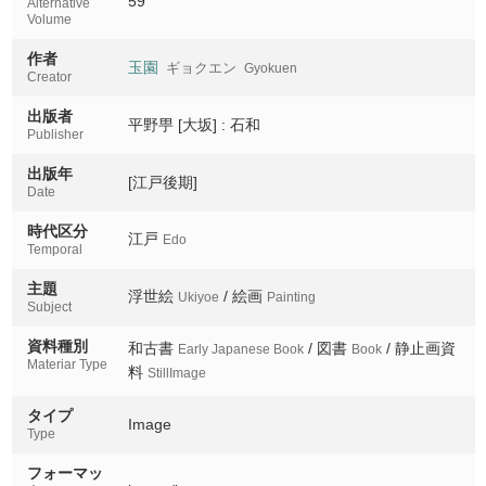
59
Alternative
Volume
飛雲閣
Hiunkaku
作者
玉園
ギョクエン
Gyokuen
Creator
東本願寺大門
Higashihonganji daimon
出版者
平野甼 [大坂] : 石和
Publisher
愛宕山日暮瀧
出版年
Atagoyama higurashinotaki
[江戸後期]
Date
西山月輪寺
時代区分
江戸
Nishiyama tsukinowadera
Edo
Temporal
廣澤池
主題
浮世絵
/ 絵画
Ukiyoe
Painting
Hirosawa no ike
Subject
資料種別
高雄の丹楓
和古書
/ 図書
/ 静止画資
Early Japanese Book
Book
Materiar Type
Takao no tanfu
料
StillImage
洛北栂尾
タイプ
Image
Rakuhoku togano
Type
フォーマッ
御室