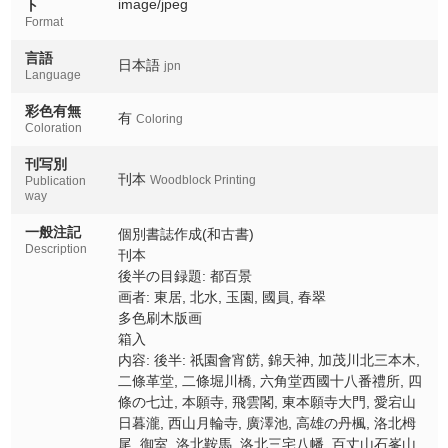
image/jpeg
ト
Omuro
Format
洛北鞍馬
言語
Rakuhoku kurama
日本語
jpn
Language
洛北三宅八幡
彩色有無
有
Coloring
Rakuhoku miyake hachiman
Coloration
百丈山石峯山
刊写別
刊本
Hyakujozan sekihozan
Woodblock Printing
Publication
way
野々宮
一般注記
個別書誌作成(和古書)
Nonomiya
Description
刊本
後半の目録題: 都百景
四明ヶ嶽
Shimeigadake
画者: 東居, 北水, 玉園, 國員, 春翠
多色刷木版画
黒谷金戒光明寺
箱入
Kurodani konkai komyoji
内容: 後半: 祇園會宵餝, 錦天神, 加茂川北三本木,
二條革堂, 二條堀川橋, 六角堂西國十八番禮所, 四
伏見稲荷三ヶ峯
條の七辻, 本願寺, 飛雲閣, 東本願寺大門, 愛宕山
Fushimiinari mitsugamine
日暮瀧, 西山月輪寺, 廣澤池, 高雄の丹楓, 洛北栂
尾, 御室, 洛北鞍馬, 洛北三宅八幡, 百丈山石峯山,