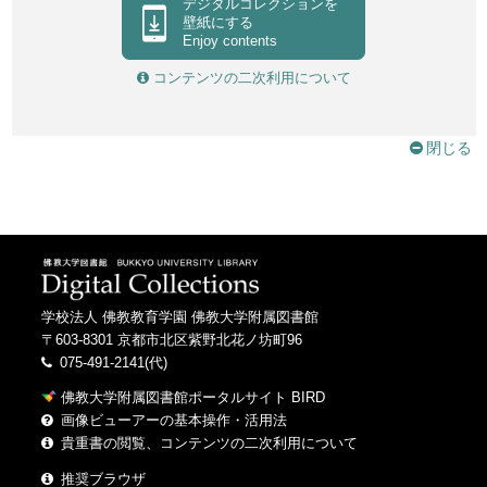
デジタルコレクションを
Otowasan kiyomizudera
壁紙にする
Enjoy contents
六波羅蜜寺西國十七番札所
Rokuharamitsuji saigoku junanaban fudasho
コンテンツの二次利用について
洛東劔宮
Rakuto tsuruginomiya
閉じる
泉涌寺
Sennyuji
学校法人 佛教教育学園 佛教大学附属図書館
〒603-8301 京都市北区紫野北花ノ坊町96
075-491-2141(代)
佛教大学附属図書館ポータルサイト BIRD
画像ビューアーの基本操作・活用法
貴重書の閲覧、コンテンツの二次利用について
推奨ブラウザ