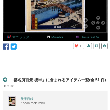
Add Item
マニフェスト
Mirador
Universal Viewer
1
01
「 都名所百景 後半」に含まれるアイテム一覧(全 51 件)
Item list
後半目録
Kohan mokuroku