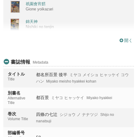
祇園會宵餝
Gione yoikazari
錦天神
Nishiki no tenjin
加茂川北三本木
開く
Kamogawa kita sambongi
二條革堂
書誌情報
Metadata
Nijo kodo
タイトル
都名所百景 後半
ミヤコ メイショ ヒャッケイ コウ
二條堀川橋
Title
Nijo horikawabashi
ハン
Miyako meisho hyakkei kohan
別書名
六角堂西國十八番禮所
都百景
ミヤコ ヒャッケイ
Miyako hyakkei
Rokkakudo saigoku juhachiban reisho
Alternative
Title
四條の七辻
巻次
四條の七辻
シジョウ ノ ナナツジ
Shijo no
Shijo no nanatsuji
Volume Title
nanatsuji
本願寺
部編番号
Honganji