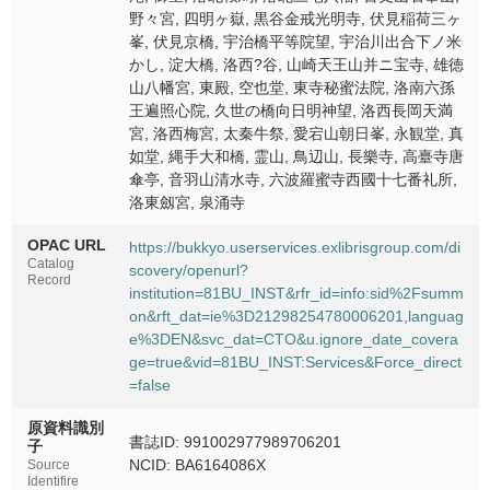
伏見京橋
野々宮, 四明ヶ嶽, 黒谷金戒光明寺, 伏見稲荷三ヶ
Fushimi kyobashi
峯, 伏見京橋, 宇治橋平等院望, 宇治川出合下ノ米
かし, 淀大橋, 洛西?谷, 山崎天王山并ニ宝寺, 雄徳
宇治橋平等院望
Ujibashi byodoin o nozomu
山八幡宮, 東殿, 空也堂, 東寺秘蜜法院, 洛南六孫
王遍照心院, 久世の橋向日明神望, 洛西長岡天満
宇治川出合下ノ米かし
宮, 洛西梅宮, 太秦牛祭, 愛宕山朝日峯, 永観堂, 真
Ujigawa deaishita no komekashi
如堂, 縄手大和橋, 霊山, 鳥辺山, 長樂寺, 高臺寺唐
傘亭, 音羽山清水寺, 六波羅蜜寺西國十七番礼所,
淀大橋
洛東劔宮, 泉涌寺
Yodoohashi
OPAC URL
https://bukkyo.userservices.exlibrisgroup.com/di
洛西桺谷
Catalog
scovery/openurl?
Rakusai yanagidani
Record
institution=81BU_INST&rfr_id=info:sid%2Fsumm
on&rft_dat=ie%3D21298254780006201,languag
山崎天王山并ニ宝寺
e%3DEN&svc_dat=CTO&u.ignore_date_covera
Yamazaki tennozan narabini takaradera
ge=true&vid=81BU_INST:Services&Force_direct
=false
雄徳山八幡宮
Otokoyama hachimangu
原資料識別
書誌ID: 991002977989706201
子
東殿
NCID: BA6164086X
Source
Toden
Identifire