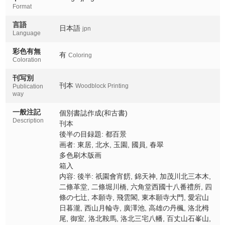
Omuro
Format
洛北鞍馬
言語
日本語
jpn
Rakuhoku kurama
Language
彩色有無
洛北三宅八幡
有
Coloring
Coloration
Rakuhoku miyake hachiman
刊写別
百丈山石峯山
刊本
Woodblock Printing
Publication
Hyakujozan sekihozan
way
野々宮
一般注記
個別書誌作成(和古書)
Nonomiya
Description
刊本
後半の目録題: 都百景
四明ヶ嶽
画者: 東居, 北水, 玉園, 國員, 春翠
Shimeigadake
多色刷木版画
箱入
黒谷金戒光明寺
内容: 後半: 祇園會宵餝, 錦天神, 加茂川北三本木,
Kurodani konkai komyoji
二條革堂, 二條堀川橋, 六角堂西國十八番禮所, 四
條の七辻, 本願寺, 飛雲閣, 東本願寺大門, 愛宕山
伏見稲荷三ヶ峯
Fushimiinari mitsugamine
日暮瀧, 西山月輪寺, 廣澤池, 高雄の丹楓, 洛北栂
尾, 御室, 洛北鞍馬, 洛北三宅八幡, 百丈山石峯山,