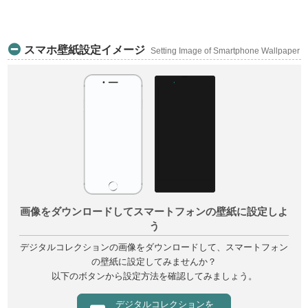
永観堂
Eikando
スマホ壁紙設定イメージ
Setting Image of Smartphone Wallpaper
真如堂
Shinnyodo
縄手大和橋
Nawate yamatobashi
霊山
Ryozen
鳥辺山
Toribeyama
画像をダウンロードしてスマートフォンの壁紙に設定しよ
長樂寺
う
Chorakuji
デジタルコレクションの画像をダウンロードして、スマートフォン
の壁紙に設定してみませんか？
高臺寺唐傘亭
Kodaiji karakasatei
以下のボタンから設定方法を確認してみましょう。
音羽山清水寺
デジタルコレクションを