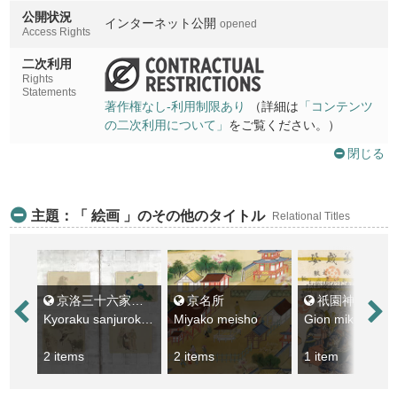
公開状況
空也堂
インターネット公開
opened
Access Rights
Kuyado
二次利用
東寺秘蜜法院
Rights
Toji himitsu hoin
Statements
著作権なし-利用制限あり
（詳細は
「コンテンツ
洛南六孫王遍照心院
の二次利用について」
をご覧ください。）
Rakunan rokusonno henjoshinin
閉じる
久世の橋向日明神望
Kuze no hashi mukomyojin o nozomu
主題：「 絵画 」のその他のタイトル
Relational Titles
洛西長岡天満宮
Rakusai nagaokatemmangu
洛西梅宮
Rakusai umenomiya
京洛三十六家山水花鳥人物図貼交屏風
京名所
祇園神輿洗ねり物繪容 : 天保十一子のとし
Kyoraku sanjurokke sansui kacho jimbutsuzu harimaze byobu
Miyako meisho
太秦牛祭
Uzumasa ushimatsuri
2 items
2 items
1 item
愛宕山朝日峯
Atagoyama asahimine