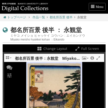
Menu
トップページ
作品一覧
都名所百景 後半
永観堂
都名所百景 後半 ： 永観堂
ミヤコ メイショ ヒャッケイ コウハン : エイカンドウ
Miyako meisho hyakkei kohan ：Eikando
Change Layout
Full Screen
都名所百景 後半：永観堂 Miyako meisho hyakkei kohan : Eikando
+
tune