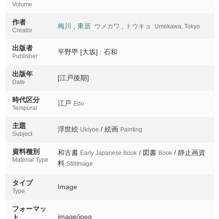
Volume
飛雲閣
作者
Hiunkaku
梅川 , 東居
ウメカワ , トウキョ
Umekawa, Tokyo
Creator
東本願寺大門
出版者
Higashihonganji daimon
平野甼 [大坂] : 石和
Publisher
愛宕山日暮瀧
出版年
[江戸後期]
Atagoyama higurashinotaki
Date
時代区分
西山月輪寺
江戸
Edo
Nishiyama tsukinowadera
Temporal
主題
廣澤池
浮世絵
/ 絵画
Ukiyoe
Painting
Subject
Hirosawa no ike
資料種別
和古書
/ 図書
/ 静止画資
Early Japanese Book
Book
高雄の丹楓
Materiar Type
料
StillImage
Takao no tanfu
タイプ
洛北栂尾
Image
Type
Rakuhoku togano
フォーマッ
御室
image/jpeg
ト