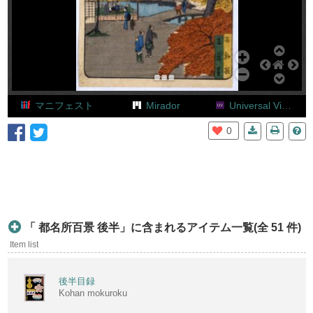
Add Item
マニフェスト
Mirador
Universal Viewer
0
01
「 都名所百景 後半」に含まれるアイテム一覧(全 51 件)
Item list
後半目録
Kohan mokuroku