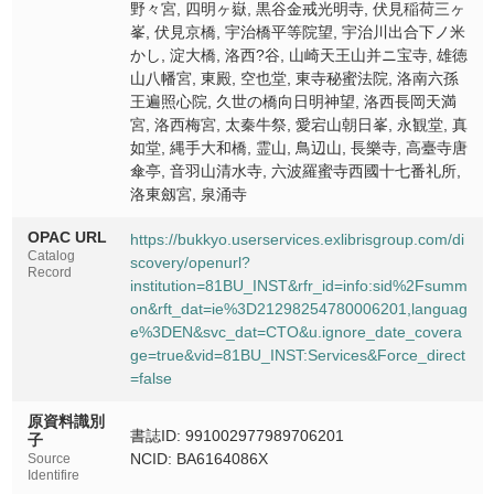
伏見京橋
野々宮, 四明ヶ嶽, 黒谷金戒光明寺, 伏見稲荷三ヶ
Fushimi kyobashi
峯, 伏見京橋, 宇治橋平等院望, 宇治川出合下ノ米
かし, 淀大橋, 洛西?谷, 山崎天王山并ニ宝寺, 雄徳
宇治橋平等院望
山八幡宮, 東殿, 空也堂, 東寺秘蜜法院, 洛南六孫
Ujibashi byodoin o nozomu
王遍照心院, 久世の橋向日明神望, 洛西長岡天満
宮, 洛西梅宮, 太秦牛祭, 愛宕山朝日峯, 永観堂, 真
宇治川出合下ノ米かし
如堂, 縄手大和橋, 霊山, 鳥辺山, 長樂寺, 高臺寺唐
Ujigawa deaishita no komekashi
傘亭, 音羽山清水寺, 六波羅蜜寺西國十七番礼所,
洛東劔宮, 泉涌寺
淀大橋
Yodoohashi
OPAC URL
https://bukkyo.userservices.exlibrisgroup.com/di
Catalog
洛西桺谷
scovery/openurl?
Record
Rakusai yanagidani
institution=81BU_INST&rfr_id=info:sid%2Fsumm
on&rft_dat=ie%3D21298254780006201,languag
山崎天王山并ニ宝寺
e%3DEN&svc_dat=CTO&u.ignore_date_covera
Yamazaki tennozan narabini takaradera
ge=true&vid=81BU_INST:Services&Force_direct
=false
雄徳山八幡宮
Otokoyama hachimangu
原資料識別
書誌ID: 991002977989706201
子
東殿
NCID: BA6164086X
Source
Toden
Identifire