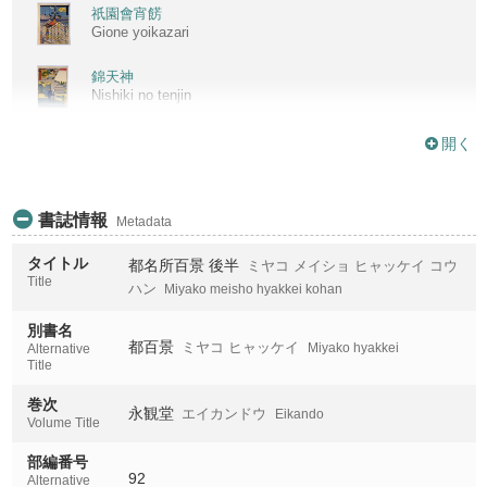
祇園會宵餝
Gione yoikazari
錦天神
Nishiki no tenjin
加茂川北三本木
開く
Kamogawa kita sambongi
二條革堂
書誌情報
Metadata
Nijo kodo
タイトル
都名所百景 後半
ミヤコ メイショ ヒャッケイ コウ
二條堀川橋
Title
Nijo horikawabashi
ハン
Miyako meisho hyakkei kohan
別書名
六角堂西國十八番禮所
都百景
ミヤコ ヒャッケイ
Miyako hyakkei
Rokkakudo saigoku juhachiban reisho
Alternative
Title
四條の七辻
巻次
Shijo no nanatsuji
永観堂
エイカンドウ
Eikando
Volume Title
本願寺
部編番号
Honganji
92
Alternative