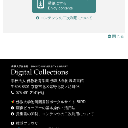
Otowasan kiyomizudera
壁紙にする
Enjoy contents
六波羅蜜寺西國十七番札所
コンテンツの二次利用について
Rokuharamitsuji saigoku junanaban fudasho
洛東劔宮
Rakuto tsuruginomiya
閉じる
泉涌寺
Sennyuji
学校法人 佛教教育学園 佛教大学附属図書館
〒603-8301 京都市北区紫野北花ノ坊町96
075-491-2141(代)
佛教大学附属図書館ポータルサイト BIRD
画像ビューアーの基本操作・活用法
貴重書の閲覧、コンテンツの二次利用について
推奨ブラウザ